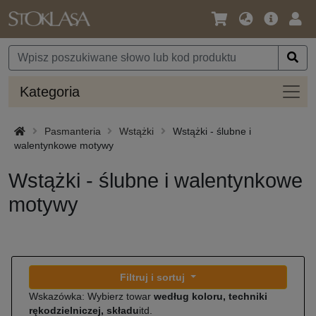
Język
Oferta
Zalo
/
główna
się
Waluta
Kateg
Kategoria
Pasmanteria
Wstążki
Wstążki - ślubne i
walentynkowe motywy
Wstążki - ślubne i walentynkowe
motywy
Filtruj i sortuj
Wskazówka: Wybierz towar
według koloru, techniki
rękodzielniczej, składu
itd.