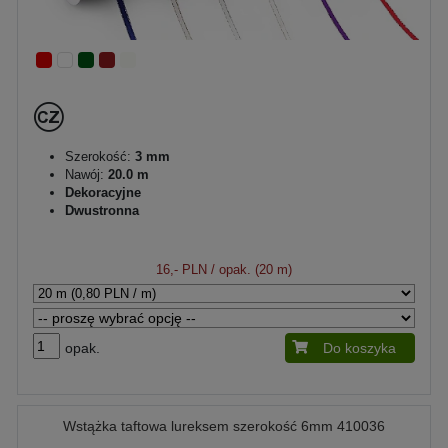
Szerokość:
3 mm
Nawój:
20.0 m
Dekoracyjne
Dwustronna
16,- PLN
/ opak. (20 m)
opak.
Do koszyka
Wstążka taftowa lureksem szerokość 6mm 410036