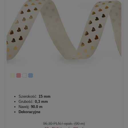
Szerokość:
15 mm
Grubość:
0,3 mm
Nawój:
90.0 m
Dekoracyjne
96,30 PLN
/ opak. (90 m)