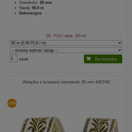
Szerokość:
28 mm
Nawój:
50.0 m
Dekoracyjne
28,- PLN
/ opak. (50 m)
opak.
Do koszyka
Wstążka z lureksem szerokość 30 mm 430749
-15%