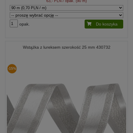
63,- PLN
/ opak. (90 m)
opak.
Do koszyka
Wstążka z lureksem szerokość 25 mm 430732
-15%