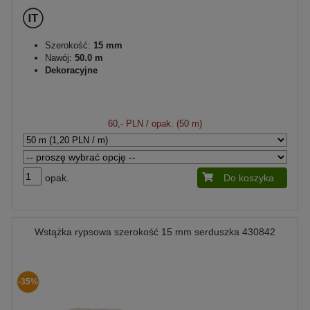
Szerokość:
15 mm
Nawój:
50.0 m
Dekoracyjne
60,- PLN
/ opak. (50 m)
opak.
Do koszyka
Wstążka rypsowa szerokość 15 mm serduszka 430842
-35%