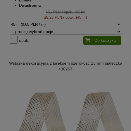
Lureks
Dwustronna
45,- PLN
/ opak. (45 m)
29,25 PLN
/ opak. (45 m)
opak.
Do koszyka
Wstążka dekoracyjna z lureksem szerokość 15 mm siateczka
430767