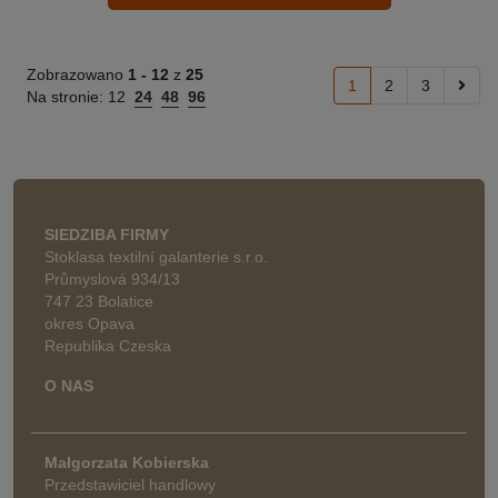
Zobrazowano
1 -
12
z
25
1
2
3
Na stronie:
12
24
48
96
SIEDZIBA FIRMY
Stoklasa textilní galanterie s.r.o.
Průmyslová 934/13
747 23 Bolatice
okres Opava
Republika Czeska
O NAS
Małgorzata Kobierska
Przedstawiciel handlowy