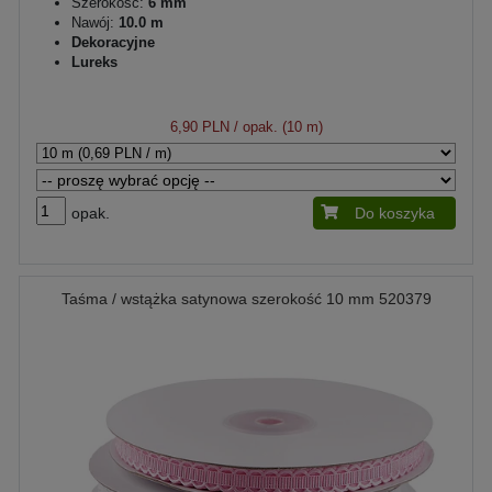
Szerokość:
6 mm
Nawój:
10.0 m
Dekoracyjne
Lureks
6,90 PLN
/ opak. (10 m)
opak.
Do koszyka
Taśma / wstążka satynowa szerokość 10 mm 520379