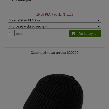
Podwójna
19,96 PLN
/ opak. (1 szt.)
opak.
Do koszyka
Czapka zimowa unisex 620220