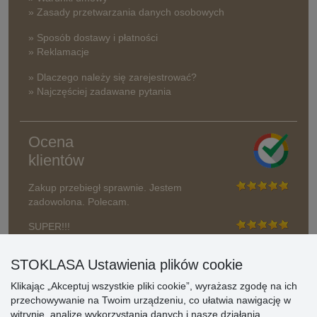
» Zasady przetwarzania danych osobowych
» Sposób dostawy i płatności
» Reklamacje
» Dlaczego należy się zarejestrować?
» Najczęściej zadawane pytania
Ocena
klientów
Zakup przebiegł sprawnie. Jestem
zadowolona. Polecam.
SUPER!!!
Aktualnie 1804 recenzji
STOKLASA Ustawienia plików cookie
* Nie weryfikujemy opinii
Klikając „Akceptuj wszystkie pliki cookie”, wyrażasz zgodę na ich
przechowywanie na Twoim urządzeniu, co ułatwia nawigację w
witrynie, analizę wykorzystania danych i nasze działania