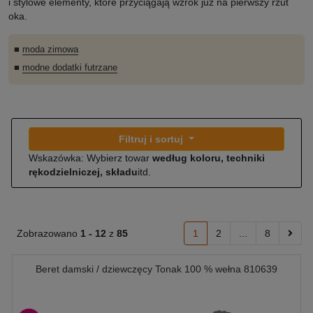
i stylowe elementy, które przyciągają wzrok już na pierwszy rzut
oka.
■
moda zimowa
■
modne dodatki futrzane
Filtruj i sortuj
Wskazówka: Wybierz towar
według koloru, techniki
rękodzielniczej, składu
itd.
Zobrazowano
1 -
12
z
85
1
2
...
8
Beret damski / dziewczęcy Tonak 100 % wełna 810639