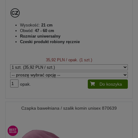
Wysokość:
21 cm
Obwód:
47 - 60 cm
Rozmiar uniwersalny
Czeski produkt robiony ręcznie
35,92 PLN
/ opak. (1 szt.)
opak.
Do koszyka
Czapka bawełniana / szalik komin unisex 870639