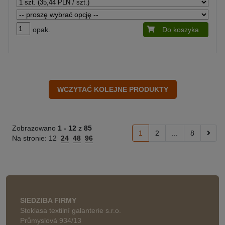
opak.
Do koszyka
Zobrazowano
1 -
12
z
85
1
2
...
8
Na stronie:
12
24
48
96
SIEDZIBA FIRMY
Stoklasa textilní galanterie s.r.o.
Průmyslová 934/13