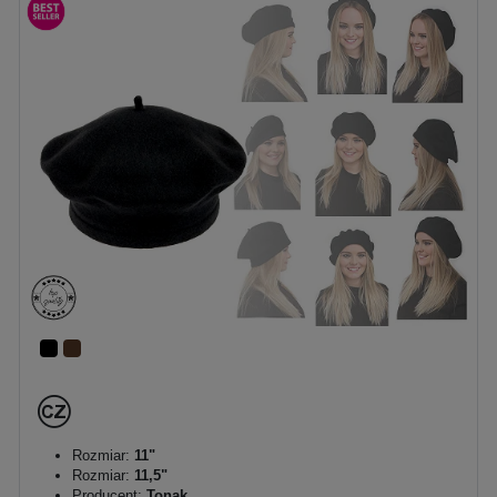
Rozmiar:
11"
Rozmiar:
11,5"
Producent:
Tonak