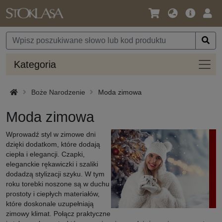
Język
Oferta
Zalo
/
główna
się
Waluta
Kateg
Kategoria
Boże Narodzenie
Moda zimowa
Moda zimowa
Wprowadź styl w zimowe dni
dzięki dodatkom, które dodają
ciepła i elegancji. Czapki,
eleganckie rękawiczki i szaliki
dodadzą stylizacji szyku. W tym
roku torebki noszone są w duchu
prostoty i ciepłych materiałów,
które doskonale uzupełniają
zimowy klimat. Połącz praktyczne