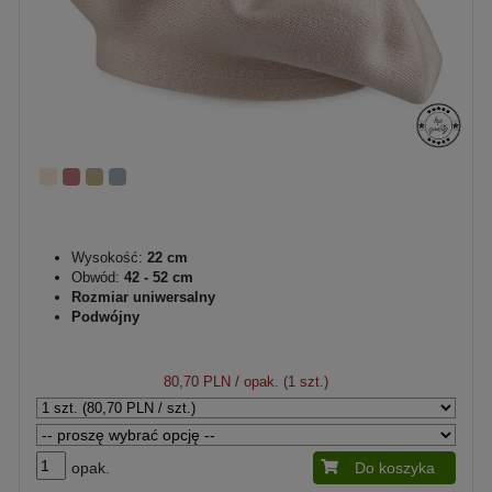
Wysokość:
22 cm
Obwód:
42 - 52 cm
Rozmiar uniwersalny
Podwójny
80,70 PLN
/ opak. (1 szt.)
opak.
Do koszyka