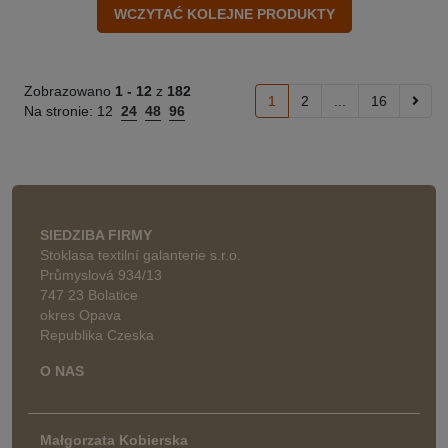
Zobrazowano
1 -
12
z
182
1
2
...
16
Na stronie:
12
24
48
96
SIEDZIBA FIRMY
Stoklasa textilní galanterie s.r.o.
Průmyslová 934/13
747 23 Bolatice
okres Opava
Republika Czeska
O NAS
Małgorzata Kobierska