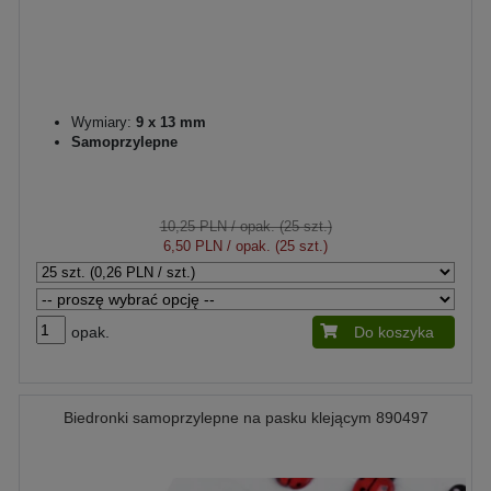
Wymiary:
9 x 13 mm
Samoprzylepne
10,25 PLN
/ opak. (25 szt.)
6,50 PLN
/ opak. (25 szt.)
opak.
Do koszyka
Biedronki samoprzylepne na pasku klejącym 890497