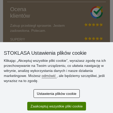
Ocena
klientów
Zakup przebiegł sprawnie. Jestem
zadowolona. Polecam.
SUPER!!!
Aktualnie 1804 recenzji
STOKLASA Ustawienia plików cookie
* Nie weryfikujemy opinii
Klikając „Akceptuj wszystkie pliki cookie”, wyrażasz zgodę na ich
przechowywanie na Twoim urządzeniu, co ułatwia nawigację w
witrynie, analizę wykorzystania danych i nasze działania
marketingowe. Możesz
odmówić
, ale będziemy szczęśliwi, jeśli
wyrazisz na to zgodę.
Ustawienia plików cookie
Zaakceptuj wszystkie pliki cookie
© Stoklasa textilní galanterie s.r.o. 2026.