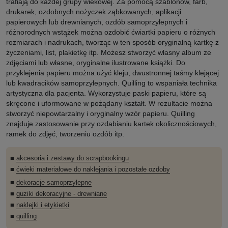
trafiają do każdej grupy wiekowej. Za pomocą szablonów, farb,
drukarek, ozdobnych nożyczek ząbkowanych, aplikacji
papierowych lub drewnianych, ozdób samoprzylepnych i
różnorodnych wstążek można ozdobić ćwiartki papieru o różnych
rozmiarach i nadrukach, tworząc w ten sposób oryginalną kartkę z
życzeniami, list, plakietkę itp. Możesz stworzyć własny album ze
zdjęciami lub własne, oryginalne ilustrowane książki. Do
przyklejenia papieru można użyć kleju, dwustronnej taśmy klejącej
lub kwadracików samoprzylepnych. Quilling to wspaniała technika
artystyczna dla pacjenta. Wykorzystuje paski papieru, które są
skręcone i uformowane w pożądany kształt. W rezultacie można
stworzyć niepowtarzalny i oryginalny wzór papieru. Quilling
znajduje zastosowanie przy ozdabianiu kartek okolicznościowych,
ramek do zdjęć, tworzeniu ozdób itp.
■
akcesoria i zestawy do scrapbookingu
■
ćwieki materiałowe do naklejania i pozostałe ozdoby
■
dekoracje samoprzylepne
■
guziki dekoracyjne - drewniane
■
naklejki i etykietki
■
quilling