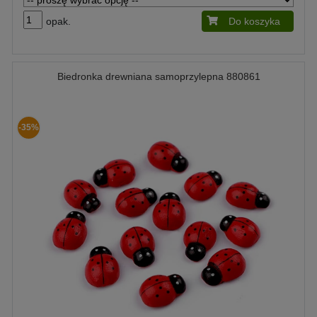
opak.
Do koszyka
Biedronka drewniana samoprzylepna 880861
-35%