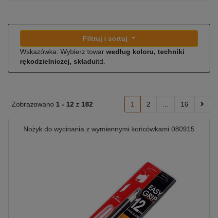
Filtruj i sortuj
Wskazówka: Wybierz towar
według koloru, techniki
rękodzielniczej, składu
itd.
Zobrazowano
1 -
12
z
182
1
2
...
16
Nożyk do wycinania z wymiennymi końcówkami 080915