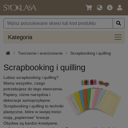
Język
Oferta
Zalo
/
główna
się
Waluta
Kateg
Kategoria
Tworzenie i aranżowanie
Scrapbooking i quilling
Scrapbooking i quilling
Lubisz scrapbooking i quilling?
Mamy wszystko, czego
potrzebujesz do tego stworzenia.
Papiery, różne narzędzia i
dekoracje samoprzylepne.
Scrapbooking i quilling to techniki
plastyczne, które w swojej treści
mają „papierowe” kreacje.
Obydwa są bardzo kreatywne,