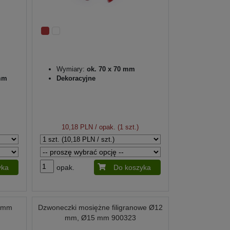
Wymiary:
ok. 70 x 70 mm
 mm
Dekoracyjne
10,18 PLN
/ opak. (1 szt.)
yka
opak.
Do koszyka
7 mm
Dzwoneczki mosiężne filigranowe Ø12
mm, Ø15 mm 900323