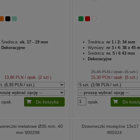
Średnica:
ok. 17 - 19 mm
Średnica:
nr 1 i 2: 34 mm
Dekoracyjne
Wymiary:
nr 3 i 4: 38 x 45
Średnica:
nr. 5 i 6 43 mm
Dekoracyjne
25,45 PLN
/ opak. (5 szt.)
13,86 PLN
/ opak. (2 szt.)
15,30 PLN
/ opak. (5 szt.)
opak.
Do koszyka
opak.
Do kosz
woneczki metalowe Ø35 mm, 40
Dzwoneczki mosiężne 13x1
mm 900298
900324