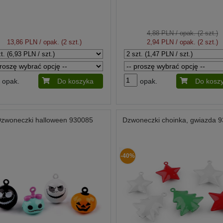
4,88 PLN
/ opak. (2 szt.)
13,86 PLN
/ opak. (2 szt.)
2,94 PLN
/ opak. (2 szt.)
opak.
Do koszyka
opak.
Do kosz
zwoneczki halloween 930085
Dzwoneczki choinka, gwiazda 
-40%