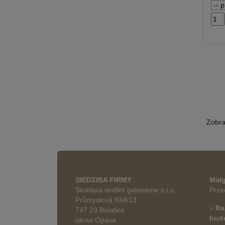
Zobr
SIEDZIBA FIRMY
Małg
Stoklasa textilní galanterie s.r.o.
Prze
Průmyslová 934/13
»
Ra
747 23 Bolatice
hur
okres Opava