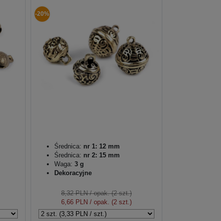
-20%
Średnica:
nr 1: 12 mm
Średnica:
nr 2: 15 mm
Waga:
3 g
Dekoracyjne
8,32 PLN
/ opak. (2 szt.)
6,66 PLN
/ opak. (2 szt.)