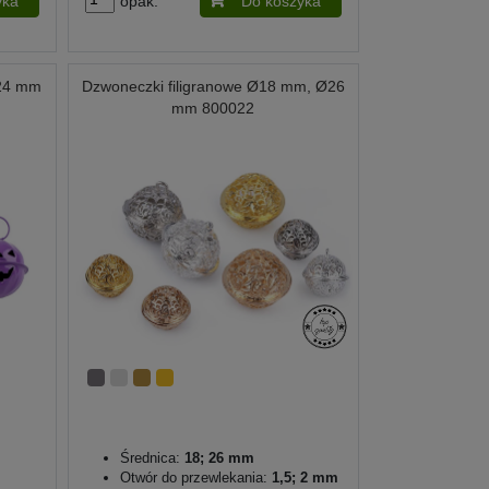
yka
opak.
Do koszyka
Ø24 mm
Dzwoneczki filigranowe Ø18 mm, Ø26
mm 800022
Średnica:
18; 26 mm
Otwór do przewlekania:
1,5; 2 mm