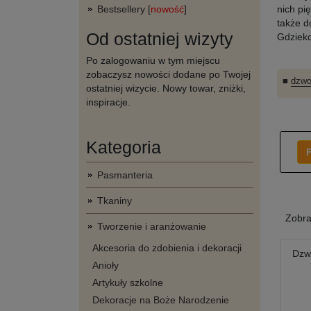
Bestsellery [
nowość
]
nich pi
także d
Od ostatniej wizyty
Gdzieko
Po zalogowaniu w tym miejscu
zobaczysz nowości dodane po Twojej
■
dzwo
ostatniej wizycie. Nowy towar, zniżki,
inspiracje.
Kategoria
F
Pasmanteria
Tkaniny
Zobr
Tworzenie i aranżowanie
Akcesoria do zdobienia i dekoracji
Dzw
Anioły
Artykuły szkolne
Dekoracje na Boże Narodzenie