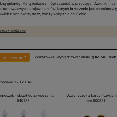
ękną girlandę, którą będziesz mógł zawiesić w przeciągu. Dzwonki moż
o karnawałowych strojów błaznów, których brzęczenie jest charakteryst
lwiek z nich skorzystasz, zależy wyłącznie od Ciebie.
neczki metalowe
Wskazówka: Wybierz towar
według koloru, techn
iltruj i sortuj
azowano
1 -
12
z
47
oneczek - skrzat do zawieszenia
Dzwoneczek z karabińczykie
940188
mm 900321