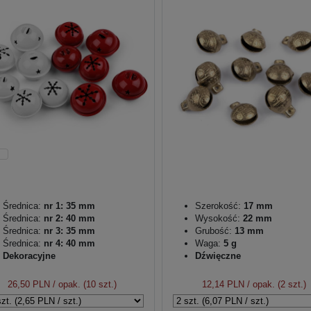
Średnica:
nr 1: 35 mm
Szerokość:
17 mm
Średnica:
nr 2: 40 mm
Wysokość:
22 mm
Średnica:
nr 3: 35 mm
Grubość:
13 mm
Średnica:
nr 4: 40 mm
Waga:
5 g
Dekoracyjne
Dźwięczne
26,50 PLN
/ opak. (10 szt.)
12,14 PLN
/ opak. (2 szt.)