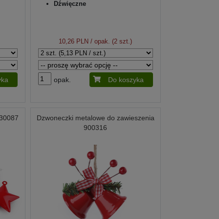
Dźwięczne
10,26 PLN
/ opak. (2 szt.)
yka
opak.
Do koszyka
930087
Dzwoneczki metalowe do zawieszenia
900316