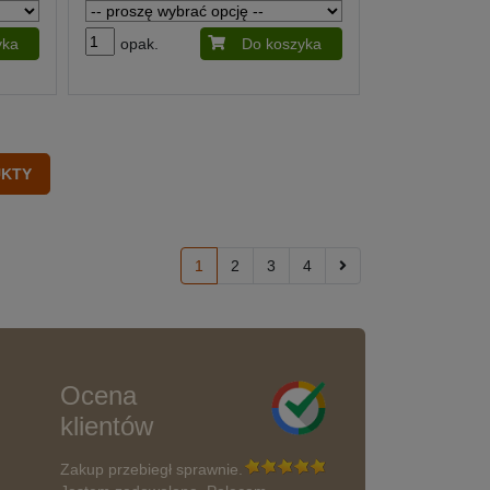
yka
opak.
Do koszyka
1
2
3
4
Ocena
klientów
Zakup przebiegł sprawnie.