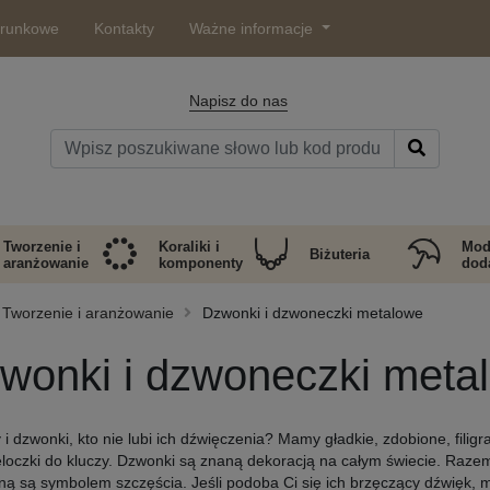
arunkowe
Kontakty
Ważne informacje
Napisz do nas
Tworzenie i
Koraliki i
Mod
Biżuteria
aranżowanie
komponenty
doda
Tworzenie i aranżowanie
Dzwonki i dzwoneczki metalowe
wonki i dzwoneczki meta
i dzwonki, kto nie lubi ich dźwięczenia? Mamy gładkie, zdobione, filig
eloczki do kluczy. Dzwonki są znaną dekoracją na całym świecie. Razem
ną są symbolem szczęścia. Jeśli podoba Ci się ich brzęczący dźwięk, 