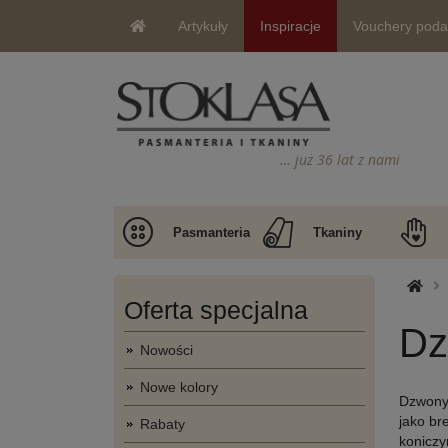
Artykuły
Inspiracje
Vouchery pod
… już 36 lat z nami
Pasmanteria
Tkaniny
Oferta specjalna
Dz
Nowości
Nowe kolory
Dzwony 
jako br
Rabaty
koniczy