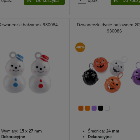
opak.
Do koszyka
opak.
Do kosz
Dzwoneczki bałwanek 930084
Dzwoneczki dynie halloween 
930086
-40%
Wymiary:
15 x 27 mm
Średnica:
24 mm
Dekoracyjne
Dekoracyjne