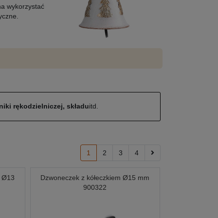
na wykorzystać
yczne.
iki rękodzielniczej, składu
itd.
1
2
3
4
m Ø13
Dzwoneczek z kółeczkiem Ø15 mm
900322