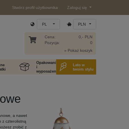
Stwórz profil użytkownika
Zaloguj się
PL
PLN
Cena:
0,- PLN
Pozycja:
0
» Pokaż koszyk
Opakowania
ne
Lato w
i
tki
twoim stylu
wyposażenie
lowe
ranowe, a nawet
 z czterolistną
możesz zrobić z