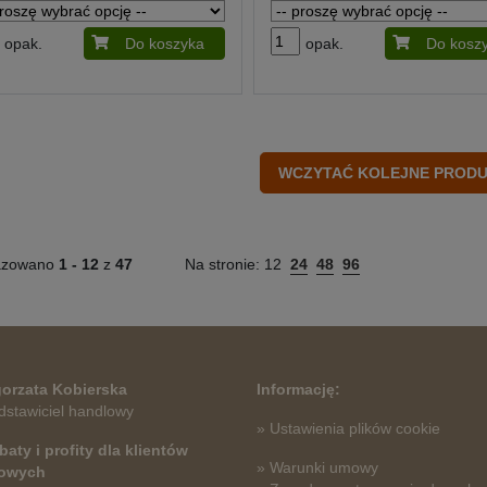
opak.
Do koszyka
opak.
Do kosz
azowano
1 -
12
z
47
Na stronie:
12
24
48
96
orzata Kobierska
Informację:
dstawiciel handlowy
» Ustawienia plików cookie
baty i profity dla klientów
» Warunki umowy
towych