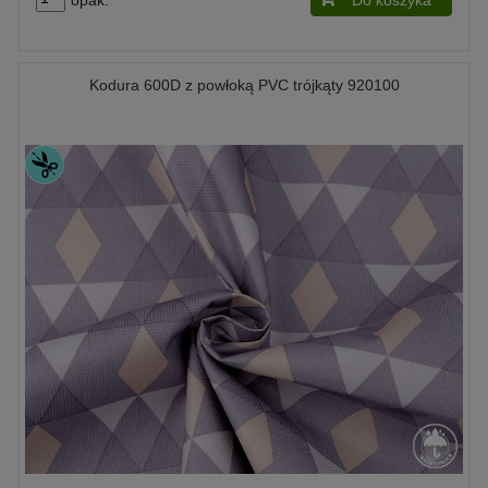
opak.
Do koszyka
Kodura 600D z powłoką PVC trójkąty 920100