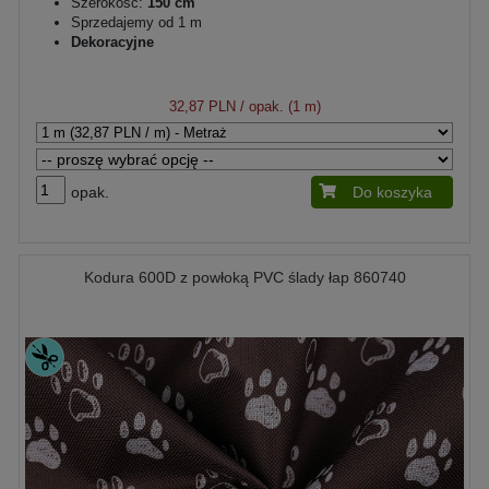
Szerokość:
150 cm
Sprzedajemy od 1 m
Dekoracyjne
32,87 PLN
/ opak. (1 m)
opak.
Do koszyka
Kodura 600D z powłoką PVC ślady łap 860740