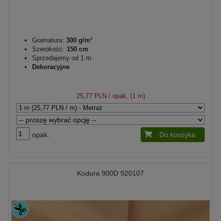
Gramatura:
300 g/m²
Szerokość:
150 cm
Sprzedajemy od 1 m
Dekoracyjne
25,77 PLN
/ opak. (1 m)
opak.
Do koszyka
Kodura 900D 920107