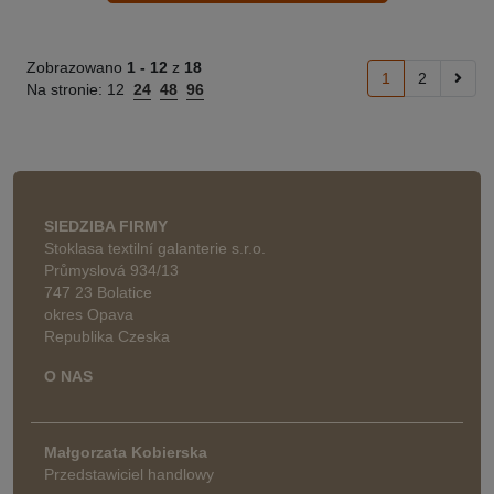
Zobrazowano
1 -
12
z
18
1
2
Na stronie:
12
24
48
96
SIEDZIBA FIRMY
Stoklasa textilní galanterie s.r.o.
Průmyslová 934/13
747 23 Bolatice
okres Opava
Republika Czeska
O NAS
Małgorzata Kobierska
Przedstawiciel handlowy