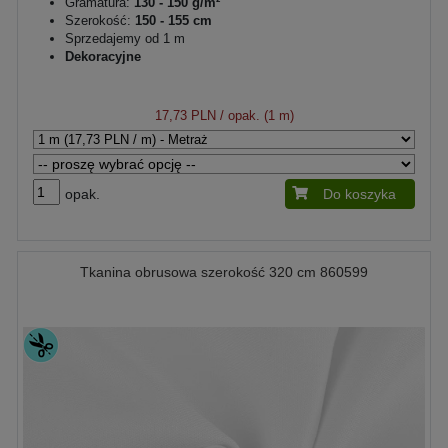
Gramatura:
130 - 150 g/m²
Szerokość:
150 - 155 cm
Sprzedajemy od 1 m
Dekoracyjne
17,73 PLN
/ opak. (1 m)
opak.
Do koszyka
Tkanina obrusowa szerokość 320 cm 860599