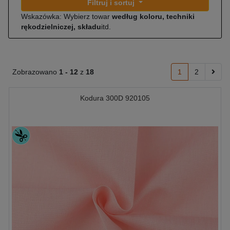
Filtruj i sortuj
Wskazówka: Wybierz towar
według koloru, techniki
rękodzielniczej, składu
itd.
Zobrazowano
1 -
12
z
18
1
2
Kodura 300D 920105