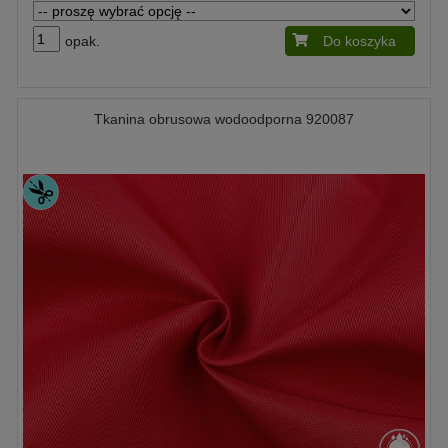
opak.
Do koszyka
Tkanina obrusowa wodoodporna 920087