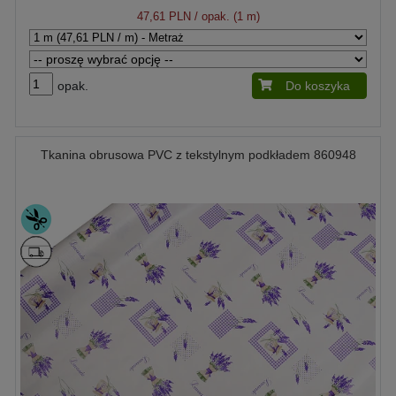
47,61 PLN
/ opak. (1 m)
opak.
Do koszyka
Tkanina obrusowa PVC z tekstylnym podkładem 860948