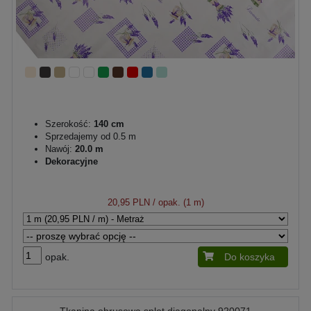
Szerokość:
140 cm
Sprzedajemy od 0.5 m
Nawój:
20.0 m
Dekoracyjne
20,95 PLN
/ opak. (1 m)
opak.
Do koszyka
Tkanina obrusowa splot diagonalny 920071