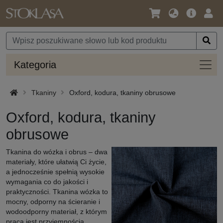
Język
Oferta
Zalo
/
główna
się
Waluta
Kateg
Kategoria
Tkaniny
Oxford, kodura, tkaniny obrusowe
Oxford, kodura, tkaniny
obrusowe
Tkanina do wózka i obrus – dwa
materiały, które ułatwią Ci życie,
a jednocześnie spełnią wysokie
wymagania co do jakości i
praktyczności. Tkanina wózka to
mocny, odporny na ścieranie i
wodoodporny materiał, z którym
praca jest przyjemnością.