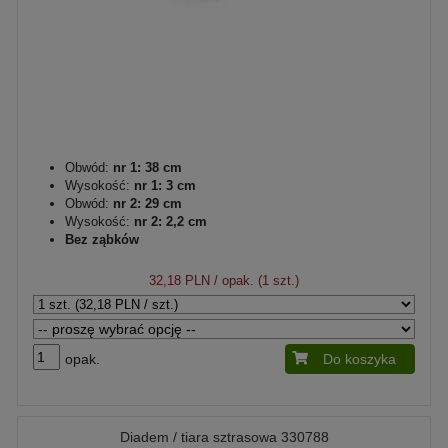
Obwód:
nr 1: 38 cm
Wysokość:
nr 1: 3 cm
Obwód:
nr 2: 29 cm
Wysokość:
nr 2: 2,2 cm
Bez ząbków
32,18 PLN
/ opak. (1 szt.)
opak.
Do koszyka
Diadem / tiara sztrasowa 330788