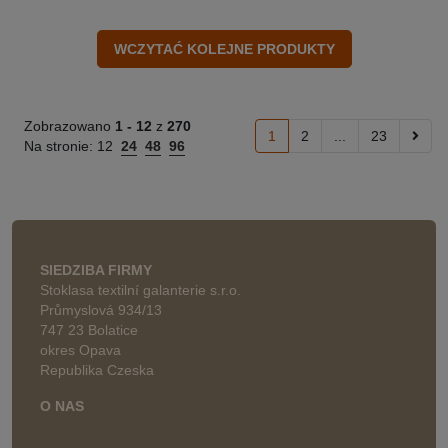
Zobrazowano
1 -
12
z
270
1
2
...
23
Na stronie:
12
24
48
96
SIEDZIBA FIRMY
Stoklasa textilní galanterie s.r.o.
Průmyslová 934/13
747 23 Bolatice
okres Opava
Republika Czeska
O NAS