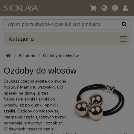
Język
Oferta
Zalo
/
główna
się
Waluta
Kateg
Kategoria
Biżuteria
Ozdoby do włosów
Ozdoby do włosów
Szukasz czegoś ekstra do swojej
fryzury? Mamy tu wszystko. Od
opasek na głowę, przez
francuskie spinki i spinki do
włosów, aż po gumki, spinki i
szaliki. Ozdoby do włosów są
integralną częścią różnych fryzur,
pomagają je tworzyć i ozdabiać.
W dawnych czasach panie