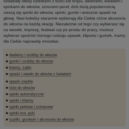
ozdabiały włosy ozdobami z kości lub brązu, welonami, kwiatami i
spinkami do włosów, sznurami pereł, dziś dużą popularnością
cieszą się spinki do włosów, spinki, gumki i wreszcie opaski na
głowę. Nasi koledzy starannie wybierają dla Ciebie różne akcesoria
do włosów na każdą okazję. Niezależnie od tego czy wybierasz się
na wesele, imprezę, festiwal czy po prostu do pracy, możesz
wybierać spośród różnego rodzaju opasek, klipsów i gumek, mamy
dla Ciebie naprawdę mnóstwo.
■
diademy i ozdoby do włosów
■
gumki i ozdoby do włosów
■
klamry, żabki
■
opaski i wianki do włosów z kwiatami
■
opaski zwykłe
■
róże do włosów
■
spinki automatyczne
■
spinki i klamry
■
spinki perłowe i sztrasowe
■
spinki tzw. pyki
■
szpilki, grzebyki i akcesoria do włosów