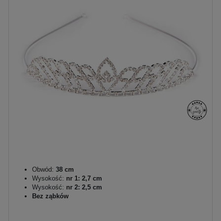
Obwód:
38 cm
Wysokość:
nr 1: 2,7 cm
Wysokość:
nr 2: 2,5 cm
Bez ząbków