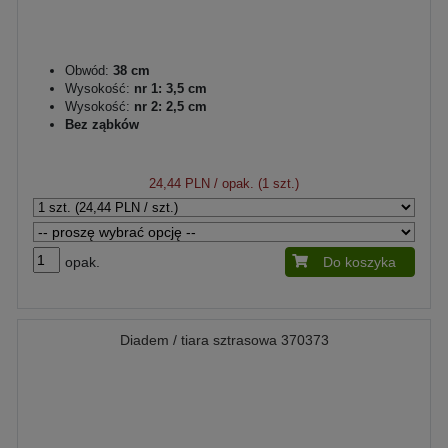
Obwód:
38 cm
Wysokość:
nr 1: 3,5 cm
Wysokość:
nr 2: 2,5 cm
Bez ząbków
24,44 PLN
/ opak. (1 szt.)
opak.
Do koszyka
Diadem / tiara sztrasowa 370373