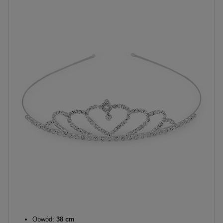
Obwód:
38 cm