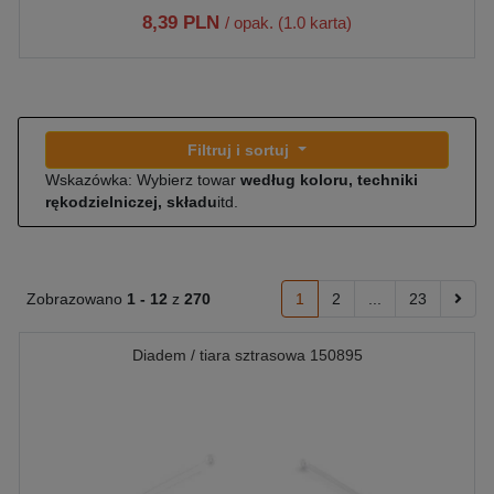
8,39 PLN
/ opak. (1.0 karta)
Filtruj i sortuj
Wskazówka: Wybierz towar
według koloru, techniki
rękodzielniczej, składu
itd.
Zobrazowano
1 -
12
z
270
1
2
...
23
Diadem / tiara sztrasowa 150895