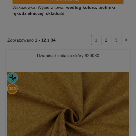
Wskazówka: Wybierz towar
według koloru, techniki
rękodzielniczej, składu
itd.
Zobrazowano
1 -
12
z
34
1
2
3
Dzianina / imitacja skóry 920080
-30%