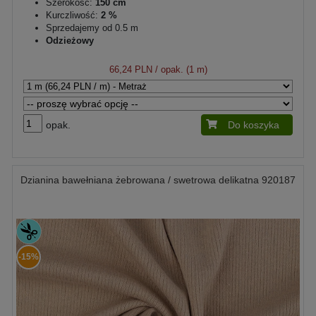
Szerokość:
150 cm
Kurczliwość:
2 %
Sprzedajemy od 0.5 m
Odzieżowy
66,24 PLN
/ opak. (1 m)
opak.
Do koszyka
Dzianina bawełniana żebrowana / swetrowa delikatna 920187
-15%