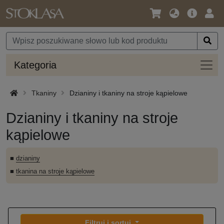
Język
Oferta
Zalo
/
główna
się
Waluta
Kateg
Kategoria
Tkaniny
Dzianiny i tkaniny na stroje kąpielowe
Dzianiny i tkaniny na stroje
kąpielowe
■
dzianiny
■
tkanina na stroje kąpielowe
Filtruj i sortuj