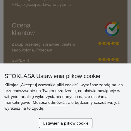
» Najczęściej zadawane pytania
Ocena
klientów
Zakup przebiegł sprawnie. Jestem
zadowolona. Polecam.
SUPER!!!
Aktualnie 1804 recenzji
STOKLASA Ustawienia plików cookie
* Nie weryfikujemy opinii
Klikając „Akceptuj wszystkie pliki cookie”, wyrażasz zgodę na ich
przechowywanie na Twoim urządzeniu, co ułatwia nawigację w
witrynie, analizę wykorzystania danych i nasze działania
marketingowe. Możesz
odmówić
, ale będziemy szczęśliwi, jeśli
wyrazisz na to zgodę.
Ustawienia plików cookie