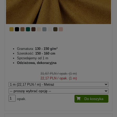
Gramatura:
130 - 150 g/m²
Szerokość:
150 - 160 cm
Sprzedajemy od 1 m
Odzieżowa, dekoracyjna
31,67 PLN
/ opak. (1 m)
22,17 PLN
/ opak. (1 m)
opak.
Do koszyka