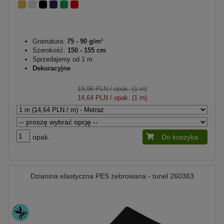
Gramatura:
75 - 90 g/m²
Szerokość:
150 - 155 cm
Sprzedajemy od 1 m
Dekoracyjne
19,96 PLN
/ opak. (1 m)
14,64 PLN
/ opak. (1 m)
opak.
Do koszyka
Dzianina elastyczna PES żebrowana - tunel 260363