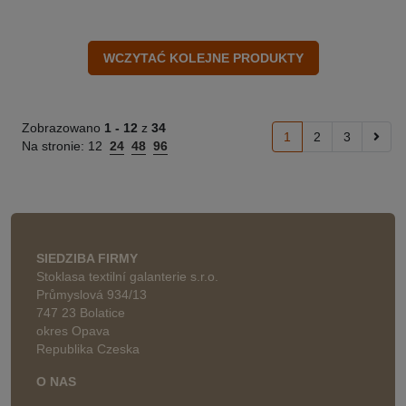
Zobrazowano
1 -
12
z
34
1
2
3
Na stronie:
12
24
48
96
SIEDZIBA FIRMY
Stoklasa textilní galanterie s.r.o.
Průmyslová 934/13
747 23 Bolatice
okres Opava
Republika Czeska
O NAS