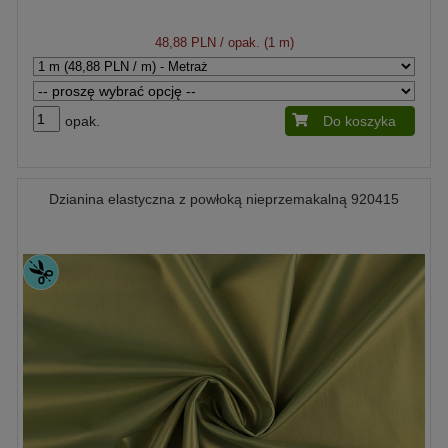
48,88 PLN
/ opak. (1 m)
opak.
Do koszyka
Dzianina elastyczna z powłoką nieprzemakalną 920415