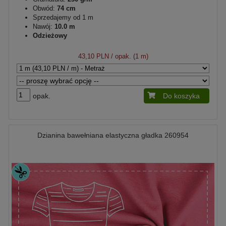
Obwód:
74 cm
Sprzedajemy od 1 m
Nawój:
10.0 m
Odzieżowy
43,10 PLN
/ opak. (1 m)
opak.
Do koszyka
Dzianina bawełniana elastyczna gładka 260954