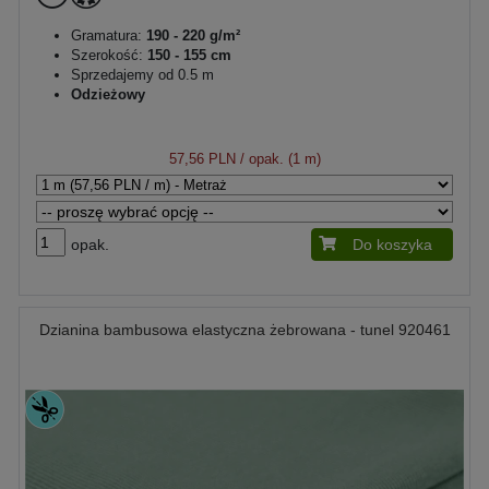
Gramatura:
190 - 220 g/m²
Szerokość:
150 - 155 cm
Sprzedajemy od 0.5 m
Odzieżowy
57,56 PLN
/ opak. (1 m)
opak.
Do koszyka
Dzianina bambusowa elastyczna żebrowana - tunel 920461