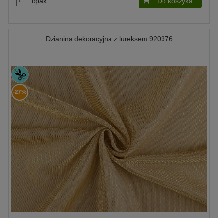
opak.
Do koszyka
Dzianina dekoracyjna z lureksem 920376
-27%