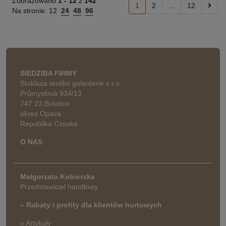
Zobrazowano
1 -
12
z
142
1
2
...
12
Na stronie:
12
24
48
96
SIEDZIBA FIRMY
Stoklasa textilní galanterie s.r.o.
Průmyslová 934/13
747 23 Bolatice
okres Opava
Republika Czeska
O NAS
Małgorzata Kobierska
Przedstawiciel handlowy
»
Rabaty i profity dla klientów hurtowych
» Artykuły