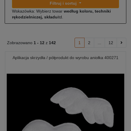
Filtruj i sortuj
Wskazówka: Wybierz towar
według koloru, techniki
rękodzielniczej, składu
itd.
Zobrazowano
1 -
12
z
142
1
2
...
12
Aplikacja skrzydła / półprodukt do wyrobu aniołka 400271