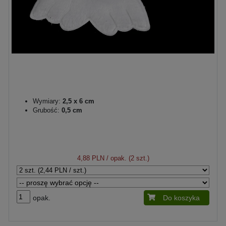
Wymiary:
2,5 x 6 cm
Grubość:
0,5 cm
4,88 PLN
/ opak. (2 szt.)
opak.
Do koszyka