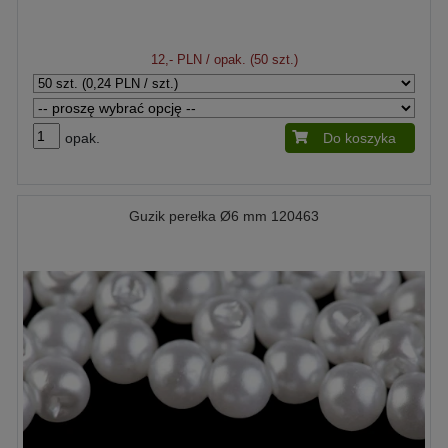
12,- PLN
/ opak. (50 szt.)
opak.
Do koszyka
Guzik perełka Ø6 mm 120463