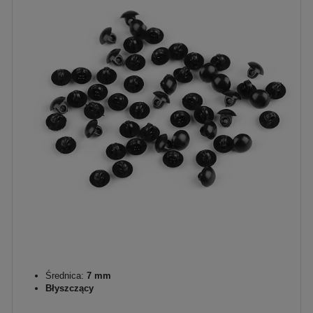
Średnica:
7 mm
Błyszczący