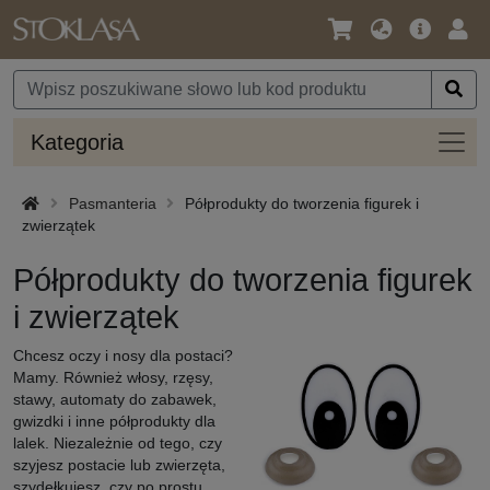
Język
Oferta
Zalo
/
główna
się
Waluta
Kateg
Kategoria
Pasmanteria
Półprodukty do tworzenia figurek i
zwierzątek
Półprodukty do tworzenia figurek
i zwierzątek
Chcesz oczy i nosy dla postaci?
Mamy. Również włosy, rzęsy,
stawy, automaty do zabawek,
gwizdki i inne półprodukty dla
lalek. Niezależnie od tego, czy
szyjesz postacie lub zwierzęta,
szydełkujesz, czy po prostu