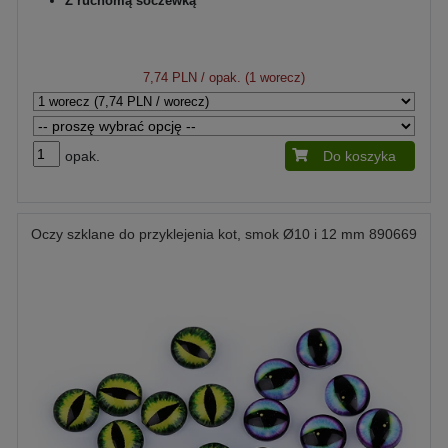
Z ruchomą soczewką
7,74 PLN
/ opak. (1 worecz)
opak.
Do koszyka
Oczy szklane do przyklejenia kot, smok Ø10 i 12 mm 890669