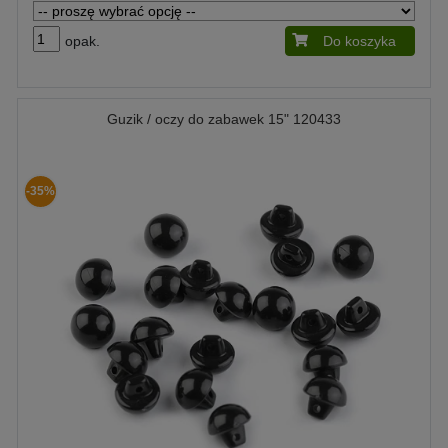
opak.
Do koszyka
Guzik / oczy do zabawek 15" 120433
-35%