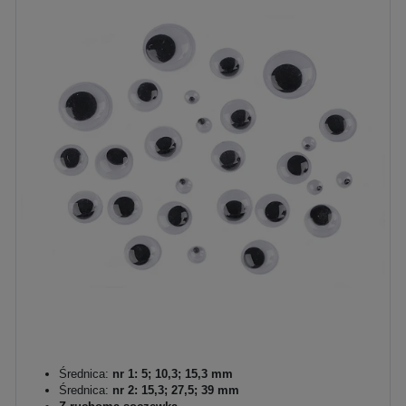
Średnica:
nr 1: 5; 10,3; 15,3 mm
Średnica:
nr 2: 15,3; 27,5; 39 mm