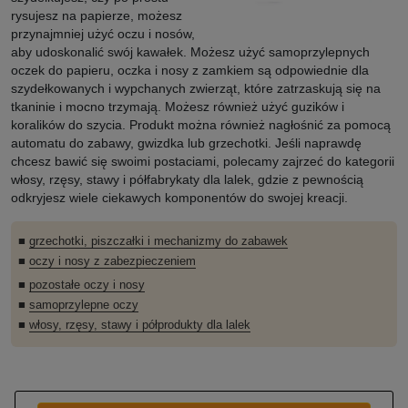
rysujesz na papierze, możesz
przynajmniej użyć oczu i nosów,
aby udoskonalić swój kawałek. Możesz użyć samoprzylepnych
oczek do papieru, oczka i nosy z zamkiem są odpowiednie dla
szydełkowanych i wypchanych zwierząt, które zatrzaskują się na
tkaninie i mocno trzymają. Możesz również użyć guzików i
koralików do szycia. Produkt można również nagłośnić za pomocą
automatu do zabawy, gwizdka lub grzechotki. Jeśli naprawdę
chcesz bawić się swoimi postaciami, polecamy zajrzeć do kategorii
włosy, rzęsy, stawy i półfabrykaty dla lalek, gdzie z pewnością
odkryjesz wiele ciekawych komponentów do swojej kreacji.
■
grzechotki, piszczałki i mechanizmy do zabawek
■
oczy i nosy z zabezpieczeniem
■
pozostałe oczy i nosy
■
samoprzylepne oczy
■
włosy, rzęsy, stawy i półprodukty dla lalek