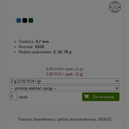
Średnica:
4,7 mm
Rozmiar:
SS20
Realne opakowanie:
2; 10; 78 g
8,96 PLN
/ opak. (2 g)
5,82 PLN
/ opak. (2 g)
opak.
Do koszyka
Tkanina bawełniana / płótno jednokolorowa 380632