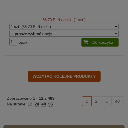
38,70 PLN
/ opak. (1 szt.)
opak.
Do koszyka
Zobrazowano
1 -
12
z
469
1
2
...
40
Na stronie:
12
24
48
96