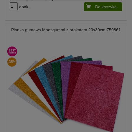
opak.
Do koszyka
Pianka gumowa Moosgummi z brokatem 20x30cm 750861
-35%