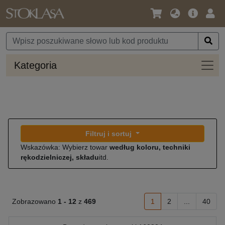
Język
Oferta
Zalo
/
główna
się
Waluta
Kateg
Kategoria
Filtruj i sortuj
Wskazówka: Wybierz towar
według koloru, techniki
rękodzielniczej, składu
itd.
Zobrazowano
1 -
12
z
469
1
2
...
40