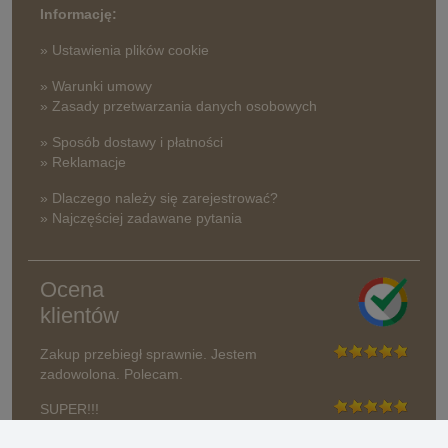
Informację:
» Ustawienia plików cookie
» Warunki umowy
» Zasady przetwarzania danych osobowych
» Sposób dostawy i płatności
» Reklamacje
» Dlaczego należy się zarejestrować?
» Najczęściej zadawane pytania
Ocena
klientów
Zakup przebiegł sprawnie. Jestem
zadowolona. Polecam.
SUPER!!!