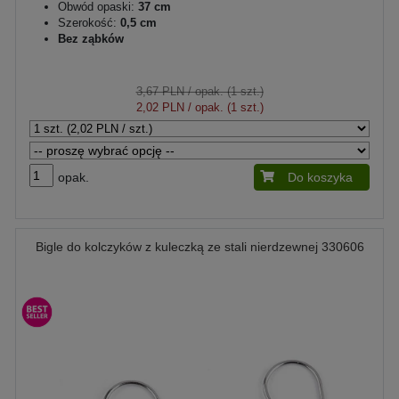
Obwód opaski:
37 cm
Szerokość:
0,5 cm
Bez ząbków
3,67 PLN
/ opak. (1 szt.)
2,02 PLN
/ opak. (1 szt.)
opak.
Do koszyka
Bigle do kolczyków z kuleczką ze stali nierdzewnej 330606