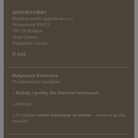
SIEDZIBA FIRMY
Stoklasa textilní galanterie s.r.o.
Průmyslová 934/13
747 23 Bolatice
okres Opava
Republika Czeska
O NAS
Małgorzata Kobierska
Przedstawiciel handlowy
»
Rabaty i profity dla klientów hurtowych
» Artykuły
» Co tydzień
nowe inspiracje za darmo
- strona w języku
czeskim