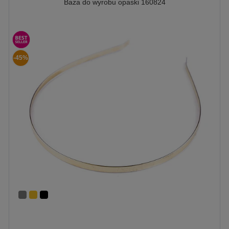
Baza do wyrobu opaski 160824
-45%