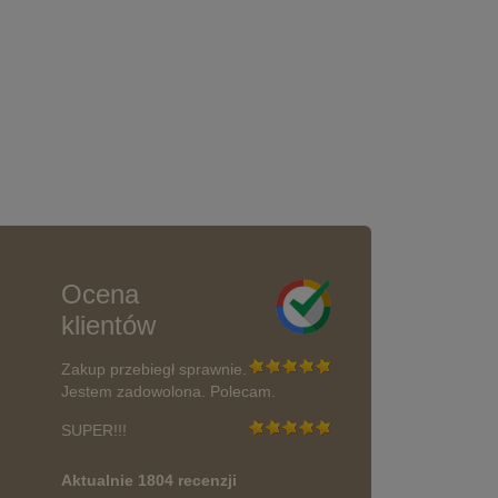
Ocena
klientów
Zakup przebiegł sprawnie.
Jestem zadowolona. Polecam.
SUPER!!!
Aktualnie 1804 recenzji