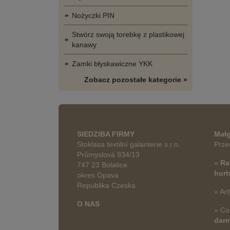
Nożyczki PIN
Stwórz swoją torebkę z plastikowej
kanawy
Zamki błyskawiczne YKK
Zobacz pozostałe kategorie »
SIEDZIBA FIRMY
Małg
Stoklasa textilní galanterie s.r.o.
Prze
Průmyslová 934/13
»
Ra
747 23 Bolatice
hur
okres Opava
Republika Czeska
» Art
O NAS
» Co
dar