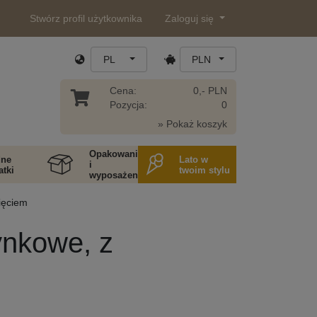
Stwórz profil użytkownika
Zaloguj się
PL
PLN
Cena:
0,- PLN
Pozycja:
0
» Pokaż koszyk
Opakowania
ne
Lato w
i
tki
twoim stylu
wyposażenie
ięciem
ynkowe, z