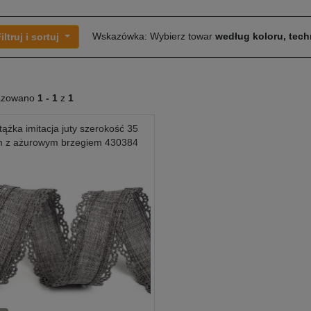
Wskazówka: Wybierz towar
według koloru, techn
iltruj i sortuj
azowano
1 -
1
z
1
ążka imitacja juty szerokość 35
 z ażurowym brzegiem 430384