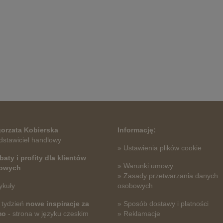
orzata Kobierska
Informację:
dstawiciel handlowy
» Ustawienia plików cookie
baty i profity dla klientów
» Warunki umowy
towych
» Zasady przetwarzania danych
ykuły
osobowych
 tydzień
nowe inspiracje za
» Sposób dostawy i płatności
mo
- strona w języku czeskim
» Reklamacje