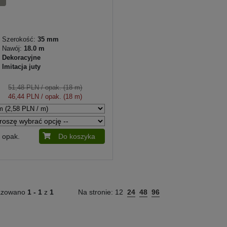
Szerokość:
35 mm
Nawój:
18.0 m
Dekoracyjne
Imitacja juty
51,48 PLN
/ opak. (18 m)
46,44 PLN
/ opak. (18 m)
opak.
Do koszyka
azowano
1 -
1
z
1
Na stronie:
12
24
48
96