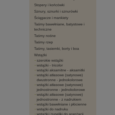
Stopery i końcówki
Sznury, sznurki i sznurówki
Ściągacze i mankiety
Taśmy bawełniane, batystowe i
techniczne
Taśmy nośne
Taśmy rzep
Taśmy, tasiemki, borty i boa
Wstążki
szerokie wstążki
wstążki - tricolor
wstążki aksamitne - aksamitki
wstążki atłasowe (satynowe)
dwustronne - jednokolorowe
wstążki atłasowe (satynowe)
jednostronne - jednokolorowe
wstążki atłasowe (satynowe)
jednostronne - z nadrukiem
wstążki bawełniane i płócienne
wstążki do nadruku
wstążki i tuneliki do aranżacji