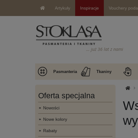
Artykuły
Inspiracje
Vouchery pod
… już 36 lat z nami
Pasmanteria
Tkaniny
Oferta specjalna
Ws
Nowości
wy
Nowe kolory
Rabaty