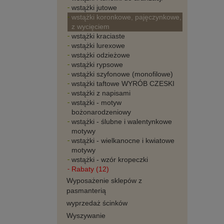
wstążki jutowe
wstążki koronkowe, pajęczynkowe,
z wycięciem
wstążki kraciaste
wstążki lurexowe
wstążki odzieżowe
wstążki rypsowe
wstążki szyfonowe (monofilowe)
wstążki taftowe WYRÓB CZESKI
wstążki z napisami
wstążki - motyw
bożonarodzeniowy
wstążki - ślubne i walentynkowe
motywy
wstążki - wielkanocne i kwiatowe
motywy
wstążki - wzór kropeczki
Rabaty (12)
Wyposażenie sklepów z
pasmanterią
wyprzedaż ścinków
Wyszywanie