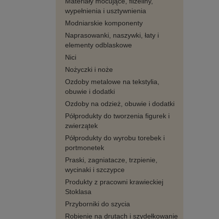
Materiały mocujące, flizeliny,
wypełnienia i usztywnienia
Modniarskie komponenty
Naprasowanki, naszywki, łaty i
elementy odblaskowe
Nici
Nożyczki i noże
Ozdoby metalowe na tekstylia,
obuwie i dodatki
Ozdoby na odzież, obuwie i dodatki
Półprodukty do tworzenia figurek i
zwierzątek
Półprodukty do wyrobu torebek i
portmonetek
Praski, zagniatacze, trzpienie,
wycinaki i szczypce
Produkty z pracowni krawieckiej
Stoklasa
Przyborniki do szycia
Robienie na drutach i szydełkowanie