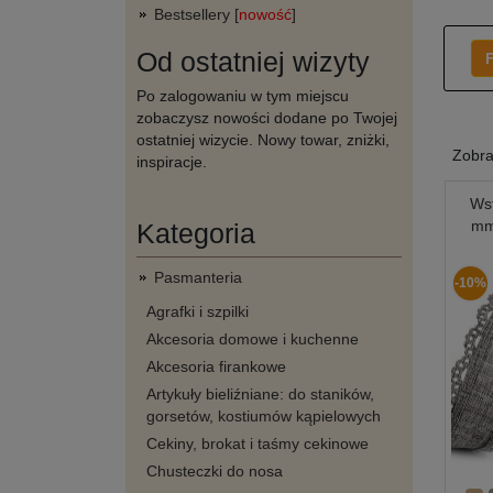
Bestsellery [
nowość
]
Od ostatniej wizyty
F
Po zalogowaniu w tym miejscu
zobaczysz nowości dodane po Twojej
ostatniej wizycie. Nowy towar, zniżki,
Zobr
inspiracje.
Wst
mm
Kategoria
Pasmanteria
-10%
Agrafki i szpilki
Akcesoria domowe i kuchenne
Akcesoria firankowe
Artykuły bieliźniane: do staników,
gorsetów, kostiumów kąpielowych
Cekiny, brokat i taśmy cekinowe
Chusteczki do nosa