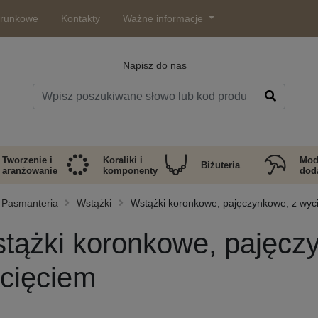
arunkowe
Kontakty
Ważne informacje
Napisz do nas
Tworzenie i
Koraliki i
Mod
Biżuteria
aranżowanie
komponenty
doda
Pasmanteria
Wstążki
Wstążki koronkowe, pajęczynkowe, z wyc
tążki koronkowe, pajęcz
cięciem