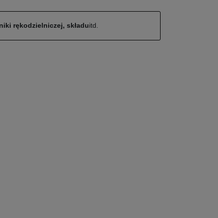
iki rękodzielniczej, składu
itd.