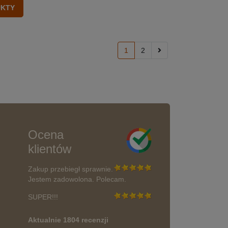
1
2
Ocena
klientów
Zakup przebiegł sprawnie.
Jestem zadowolona. Polecam.
SUPER!!!
Aktualnie 1804 recenzji