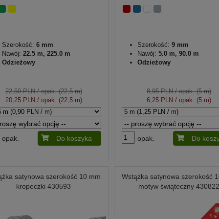
Szerokość:
6 mm
Szerokość:
9 mm
Nawój:
22.5 m, 225.0 m
Nawój:
5.0 m, 90.0 m
Odzieżowy
Odzieżowy
22,50 PLN
/ opak. (22,5 m)
8,95 PLN
/ opak. (5 m)
20,25 PLN
/ opak. (22,5 m)
6,25 PLN
/ opak. (5 m)
opak.
Do koszyka
opak.
Do kosz
ążka satynowa szerokość 10 mm
Wstążka satynowa szerokość 
kropeczki 430593
motyw świąteczny 43082