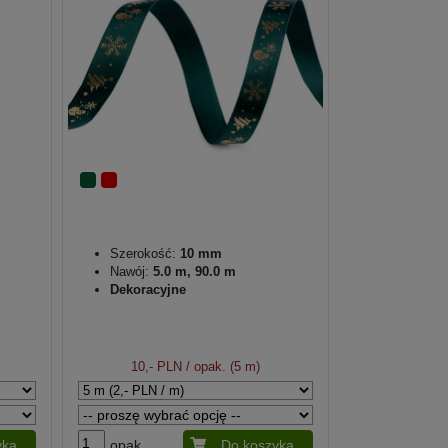
Szerokość:
10 mm
Nawój:
5.0 m, 90.0 m
Dekoracyjne
10,- PLN
/ opak. (5 m)
yka
opak.
Do koszyka