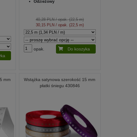
Odzieżowy
40,28 PLN
/ opak. (22,5 m)
30,15 PLN
/ opak. (22,5 m)
opak.
Do koszyka
yka
15 mm
Wstążka satynowa szerokość 15 mm
płatki śniegu 430846