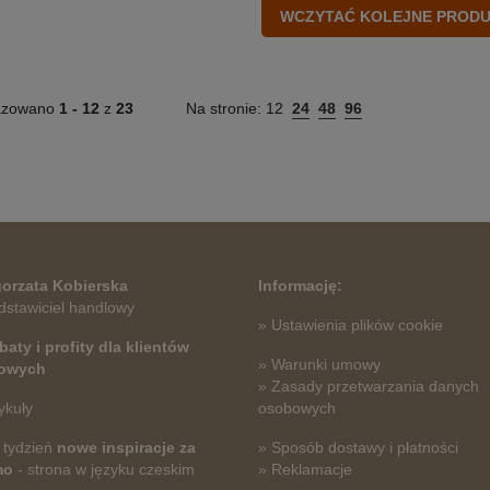
azowano
1 -
12
z
23
Na stronie:
12
24
48
96
orzata Kobierska
Informację:
dstawiciel handlowy
» Ustawienia plików cookie
baty i profity dla klientów
» Warunki umowy
towych
» Zasady przetwarzania danych
ykuły
osobowych
 tydzień
nowe inspiracje za
» Sposób dostawy i płatności
mo
- strona w języku czeskim
» Reklamacje