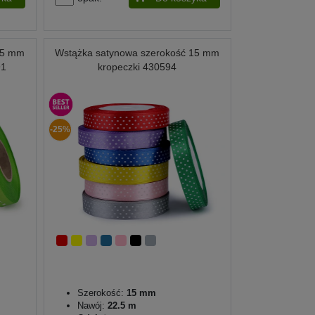
15 mm
Wstążka satynowa szerokość 15 mm
91
kropeczki 430594
-25%
Szerokość:
15 mm
Nawój:
22.5 m