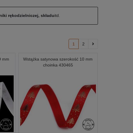
iki rękodzielniczej, składu
itd.
1
2
 9 mm
Wstążka satynowa szerokość 10 mm
choinka 430465