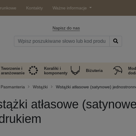
arunkowe
Kontakty
Ważne informacje
Napisz do nas
Tworzenie i
Koraliki i
Mod
Biżuteria
aranżowanie
komponenty
doda
Pasmanteria
Wstążki
Wstążki atłasowe (satynowe) jednostronn
tążki atłasowe (satynowe)
drukiem