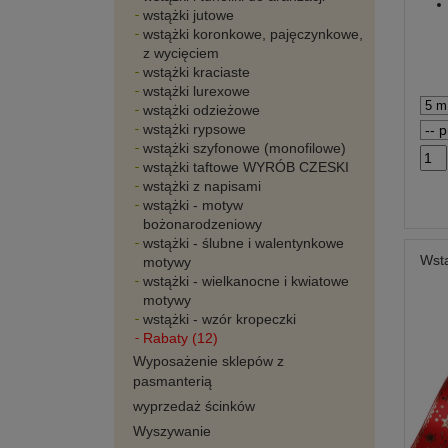
wstążki jutowe
wstążki koronkowe, pajęczynkowe,
z wycięciem
wstążki kraciaste
wstążki lurexowe
wstążki odzieżowe
wstążki rypsowe
wstążki szyfonowe (monofilowe)
wstążki taftowe WYRÓB CZESKI
wstążki z napisami
wstążki - motyw
bożonarodzeniowy
wstążki - ślubne i walentynkowe
Wst
motywy
wstążki - wielkanocne i kwiatowe
motywy
wstążki - wzór kropeczki
Rabaty (12)
Wyposażenie sklepów z
pasmanterią
wyprzedaż ścinków
Wyszywanie