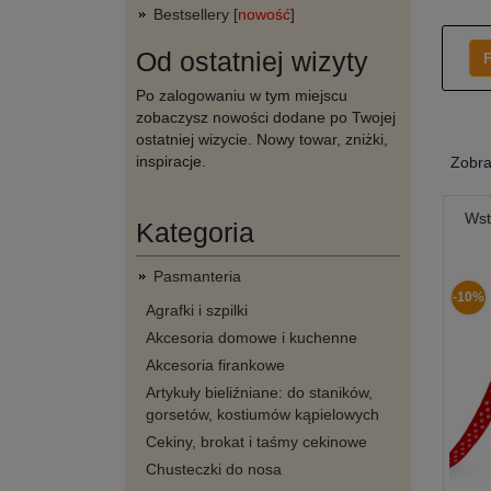
Bestsellery [
nowość
]
Od ostatniej wizyty
F
Po zalogowaniu w tym miejscu
zobaczysz nowości dodane po Twojej
ostatniej wizycie. Nowy towar, zniżki,
inspiracje.
Zobr
Wst
Kategoria
Pasmanteria
-10%
Agrafki i szpilki
Akcesoria domowe i kuchenne
Akcesoria firankowe
Artykuły bieliźniane: do staników,
gorsetów, kostiumów kąpielowych
Cekiny, brokat i taśmy cekinowe
Chusteczki do nosa