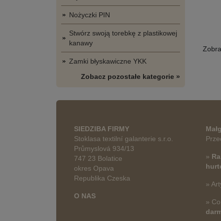
Nożyczki PIN
Stwórz swoją torebkę z plastikowej
kanawy
Zobr
Zamki błyskawiczne YKK
Zobacz pozostałe kategorie »
SIEDZIBA FIRMY
Małg
Stoklasa textilní galanterie s.r.o.
Prze
Průmyslová 934/13
»
Ra
747 23 Bolatice
hur
okres Opava
Republika Czeska
» Art
O NAS
» Co
dar