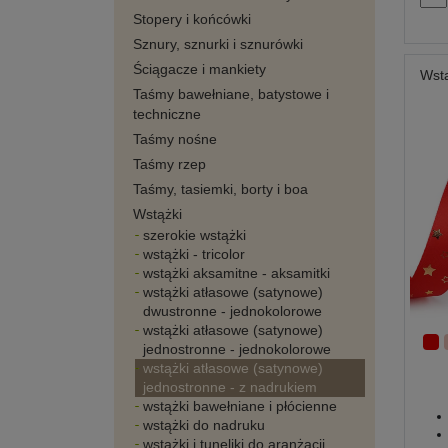
Stopery i końcówki
Sznury, sznurki i sznurówki
Ściągacze i mankiety
Wst
Taśmy bawełniane, batystowe i
techniczne
Taśmy nośne
Taśmy rzep
Taśmy, tasiemki, borty i boa
Wstążki
szerokie wstążki
wstążki - tricolor
wstążki aksamitne - aksamitki
wstążki atłasowe (satynowe)
dwustronne - jednokolorowe
wstążki atłasowe (satynowe)
jednostronne - jednokolorowe
wstążki atłasowe (satynowe)
jednostronne - z nadrukiem
wstążki bawełniane i płócienne
wstążki do nadruku
wstążki i tuneliki do aranżacji