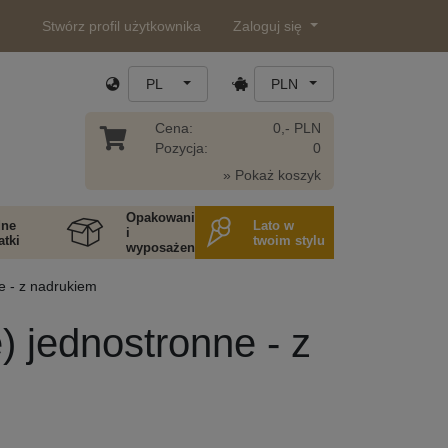
Stwórz profil użytkownika
Zaloguj się
PL
PLN
Cena:
0,- PLN
Pozycja:
0
» Pokaż koszyk
Opakowania
ne
Lato w
i
tki
twoim stylu
wyposażenie
e - z nadrukiem
 jednostronne - z