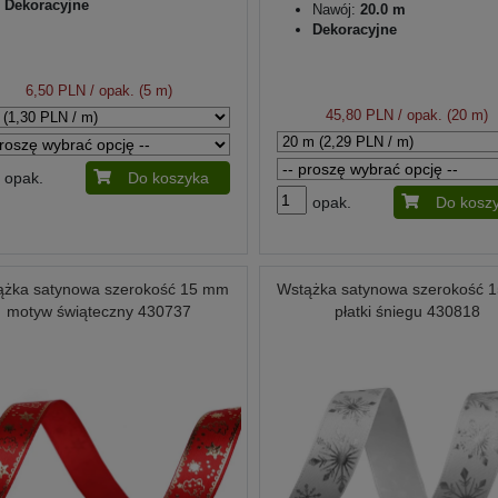
Dekoracyjne
Nawój:
20.0 m
Dekoracyjne
6,50 PLN
/ opak. (5 m)
45,80 PLN
/ opak. (20 m)
opak.
Do koszyka
opak.
Do kosz
ążka satynowa szerokość 15 mm
Wstążka satynowa szerokość 
motyw świąteczny 430737
płatki śniegu 430818