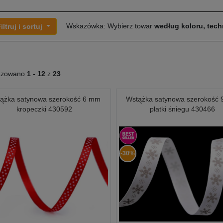
Wskazówka: Wybierz towar
według koloru, techn
iltruj i sortuj
azowano
1 -
12
z
23
ążka satynowa szerokość 6 mm
Wstążka satynowa szerokość
kropeczki 430592
płatki śniegu 430466
-30%