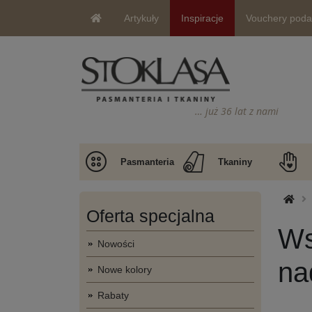
Artykuły
Inspiracje
Vouchery pod
… już 36 lat z nami
Pasmanteria
Tkaniny
Oferta specjalna
Ws
Nowości
na
Nowe kolory
Rabaty