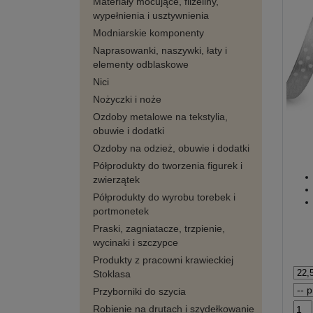
Materiały mocujące, flizeliny,
wypełnienia i usztywnienia
Modniarskie komponenty
Naprasowanki, naszywki, łaty i
elementy odblaskowe
Nici
Nożyczki i noże
Ozdoby metalowe na tekstylia,
obuwie i dodatki
Ozdoby na odzież, obuwie i dodatki
Półprodukty do tworzenia figurek i
zwierzątek
Półprodukty do wyrobu torebek i
portmonetek
Praski, zagniatacze, trzpienie,
wycinaki i szczypce
Produkty z pracowni krawieckiej
Stoklasa
Przyborniki do szycia
Robienie na drutach i szydełkowanie