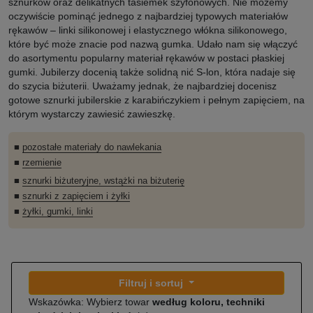
sznurków oraz delikatnych tasiemek szyfonowych. Nie możemy
oczywiście pominąć jednego z najbardziej typowych materiałów
rękawów – linki silikonowej i elastycznego włókna silikonowego,
które być może znacie pod nazwą gumka. Udało nam się włączyć
do asortymentu popularny materiał rękawów w postaci płaskiej
gumki. Jubilerzy docenią także solidną nić S-lon, która nadaje się
do szycia biżuterii. Uważamy jednak, że najbardziej docenisz
gotowe sznurki jubilerskie z karabińczykiem i pełnym zapięciem, na
którym wystarczy zawiesić zawieszkę.
■
pozostałe materiały do nawlekania
■
rzemienie
■
sznurki biżuteryjne, wstążki na biżuterię
■
sznurki z zapięciem i żyłki
■
żyłki, gumki, linki
Filtruj i sortuj
Wskazówka: Wybierz towar
według koloru, techniki