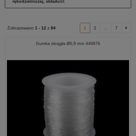
rękodzielniczej, składu
itd.
Zobrazowano
1 -
12
z
84
1
2
...
7
Gumka okrągła Ø0,8 mm 440876