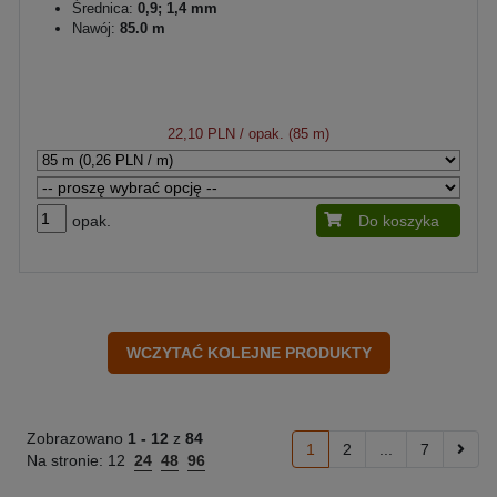
Średnica:
0,9; 1,4 mm
Nawój:
85.0 m
22,10 PLN
/ opak. (85 m)
opak.
Do koszyka
Zobrazowano
1 -
12
z
84
1
2
...
7
Na stronie:
12
24
48
96