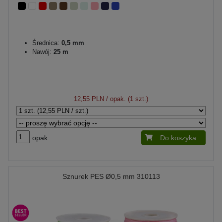
Średnica:
0,5 mm
Nawój:
25 m
12,55 PLN
/ opak. (1 szt.)
opak.
Do koszyka
Sznurek PES Ø0,5 mm 310113