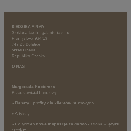
SIEDZIBA FIRMY
Stoklasa textilní galanterie s.r.o.
Průmyslová 934/13
747 23 Bolatice
okres Opava
Republika Czeska
O NAS
Małgorzata Kobierska
Przedstawiciel handlowy
»
Rabaty i profity dla klientów hurtowych
» Artykuły
» Co tydzień
nowe inspiracje za darmo
- strona w języku
czeskim