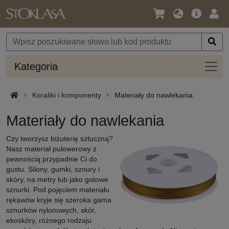
Język
Oferta
Zalo
/
główna
się
Waluta
Kateg
Kategoria
Koraliki i komponenty
Materiały do nawlekania
Materiały do nawlekania
Czy tworzysz biżuterię sztuczną?
Nasz materiał pulowerowy z
pewnością przypadnie Ci do
gustu. Silony, gumki, sznury i
skóry, na metry lub jako gotowe
sznurki. Pod pojęciem materiału
rękawów kryje się szeroka gama
sznurków nylonowych, skór,
ekoskóry, różnego rodzaju