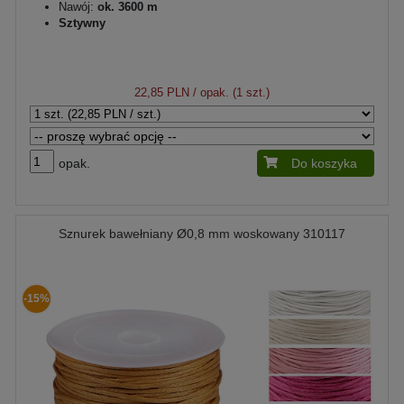
Nawój:
ok. 3600 m
Sztywny
22,85 PLN
/ opak. (1 szt.)
opak.
Do koszyka
Sznurek bawełniany Ø0,8 mm woskowany 310117
-15%