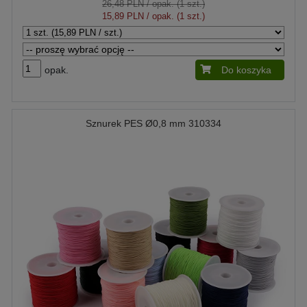
26,48 PLN
/ opak. (1 szt.)
15,89 PLN
/ opak. (1 szt.)
opak.
Do koszyka
Sznurek PES Ø0,8 mm 310334