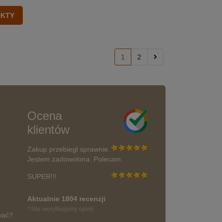
1
2
Ocena
klientów
Zakup przebiegł sprawnie.
Jestem zadowolona. Polecam.
SUPER!!!
Aktualnie 1804 recenzji
* Nie weryfikujemy opinii
wać?