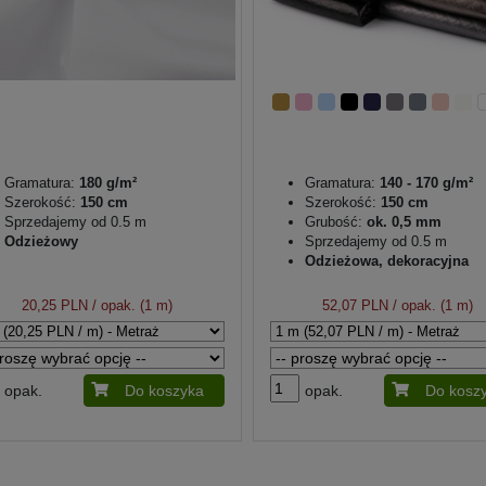
Gramatura:
180 g/m²
Gramatura:
140 - 170 g/m²
Szerokość:
150 cm
Szerokość:
150 cm
Sprzedajemy od 0.5 m
Grubość:
ok. 0,5 mm
Odzieżowy
Sprzedajemy od 0.5 m
Odzieżowa, dekoracyjna
20,25 PLN
/ opak. (1 m)
52,07 PLN
/ opak. (1 m)
opak.
Do koszyka
opak.
Do kosz