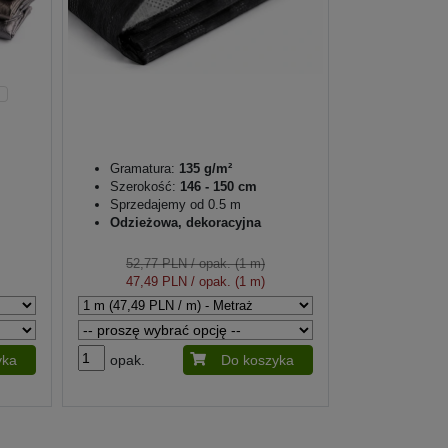
Gramatura:
135 g/m²
Szerokość:
146 - 150 cm
Sprzedajemy od 0.5 m
Odzieżowa, dekoracyjna
52,77 PLN
/ opak. (1 m)
47,49 PLN
/ opak. (1 m)
yka
opak.
Do koszyka