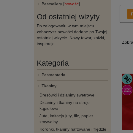
Bestsellery [
nowość
]
F
Od ostatniej wizyty
Po zalogowaniu w tym miejscu
zobaczysz nowości dodane po Twojej
ostatniej wizycie. Nowy towar, zniżki,
Zobr
inspiracje.
Kategoria
Pasmanteria
Tkaniny
Dresówki i dzianiny swetrowe
Dzianiny i tkaniny na stroje
kąpielowe
Juta, imitacja juty, filc, papier
zmywalny
Koronki, tkaniny haftowane i frędzle