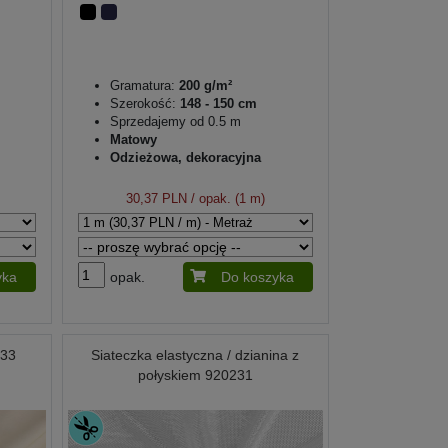
Gramatura:
200 g/m²
Szerokość:
148 - 150 cm
Sprzedajemy od 0.5 m
Matowy
Odzieżowa, dekoracyjna
30,37 PLN
/ opak. (1 m)
yka
opak.
Do koszyka
633
Siateczka elastyczna / dzianina z
połyskiem 920231