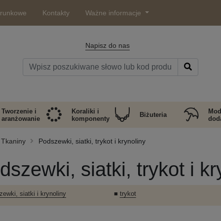
arunkowe
Kontakty
Ważne informacje
Napisz do nas
Tworzenie i
Koraliki i
Mod
Biżuteria
aranżowanie
komponenty
doda
Tkaniny
Podszewki, siatki, trykot i krynoliny
dszewki, siatki, trykot i kr
ewki, siatki i krynoliny
■
trykot