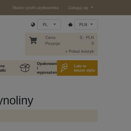
Stwórz profil użytkownika
Zaloguj się
PL
PLN
Cena:
0,- PLN
Pozycja:
0
» Pokaż koszyk
Opakowania
ne
Lato w
i
tki
twoim stylu
wyposażenie
ynoliny