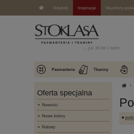
Artykuły
Inspiracje
Vouchery pod
… już 36 lat z nami
Pasmanteria
Tkaniny
Oferta specjalna
Po
Nowości
Nowe kolory
■
podsz
Rabaty