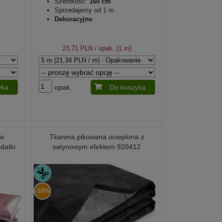
Szerokość:
160 cm
Sprzedajemy od 1 m
Dekoracyjne
23,71 PLN
/ opak. (1 m)
yka
opak.
Do koszyka
na
Tkanina pikowana ocieplona z
odatki
satynowym efektem 920412
-10%