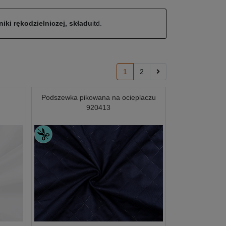
iki rękodzielniczej, składu
itd.
1
2
Podszewka pikowana na ocieplaczu
920413