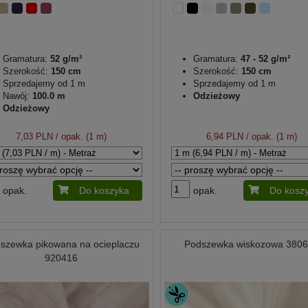
Gramatura:
52 g/m²
Gramatura:
47 - 52 g/m²
Szerokość:
150 cm
Szerokość:
150 cm
Sprzedajemy od 1 m
Sprzedajemy od 1 m
Nawój:
100.0 m
Odzieżowy
Odzieżowy
7,03 PLN
/ opak. (1 m)
6,94 PLN
/ opak. (1 m)
opak.
Do koszyka
opak.
Do kosz
szewka pikowana na ocieplaczu
Podszewka wiskozowa 380
920416