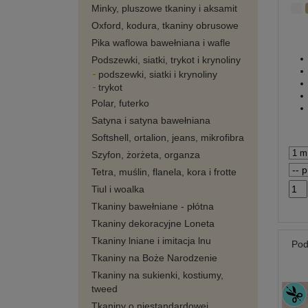
Minky, pluszowe tkaniny i aksamit
Oxford, kodura, tkaniny obrusowe
Pika waflowa bawełniana i wafle
Podszewki, siatki, trykot i krynoliny
podszewki, siatki i krynoliny
trykot
Polar, futerko
Satyna i satyna bawełniana
Softshell, ortalion, jeans, mikrofibra
Szyfon, żorżeta, organza
Tetra, muślin, flanela, kora i frotte
Tiul i woalka
Tkaniny bawełniane - płótna
Tkaniny dekoracyjne Loneta
Tkaniny lniane i imitacja lnu
Pod
Tkaniny na Boże Narodzenie
Tkaniny na sukienki, kostiumy,
tweed
Tkaniny o niestandardowej