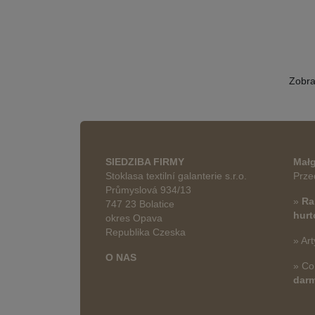
Zobr
SIEDZIBA FIRMY
Małg
Stoklasa textilní galanterie s.r.o.
Prze
Průmyslová 934/13
»
Ra
747 23 Bolatice
hur
okres Opava
Republika Czeska
» Art
O NAS
» Co
dar