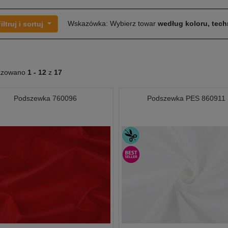
Wskazówka: Wybierz towar
według koloru, techn
iltruj i sortuj
azowano
1 -
12
z
17
Podszewka 760096
Podszewka PES 860911