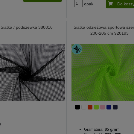
opak.
Do kosz
Siatka / podszewka 380816
Siatka odzieżowa sportowa sze
200-205 cm 920193
Gramatura:
85 g/m²