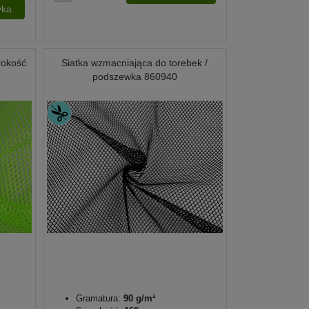
yka
rokość
Siatka wzmacniająca do torebek /
podszewka 860940
Gramatura:
90 g/m²