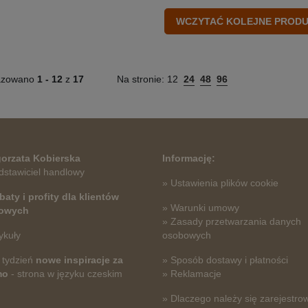
azowano
1 -
12
z
17
Na stronie:
12
24
48
96
orzata Kobierska
Informację:
dstawiciel handlowy
» Ustawienia plików cookie
baty i profity dla klientów
» Warunki umowy
towych
» Zasady przetwarzania danych
ykuły
osobowych
 tydzień
nowe inspiracje za
» Sposób dostawy i płatności
mo
- strona w języku czeskim
» Reklamacje
» Dlaczego należy się zarejestro