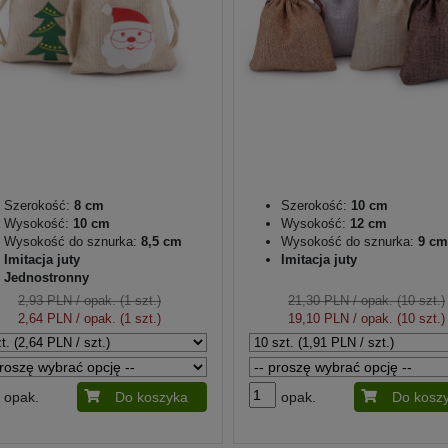
Szerokość:
8 cm
Szerokość:
10 cm
Wysokość:
10 cm
Wysokość:
12 cm
Wysokość do sznurka:
8,5 cm
Wysokość do sznurka:
9 cm
Imitacja juty
Imitacja juty
Jednostronny
2,93 PLN
/ opak. (1 szt.)
21,30 PLN
/ opak. (10 szt.)
2,64 PLN
/ opak. (1 szt.)
19,10 PLN
/ opak. (10 szt.)
opak.
Do koszyka
opak.
Do kosz