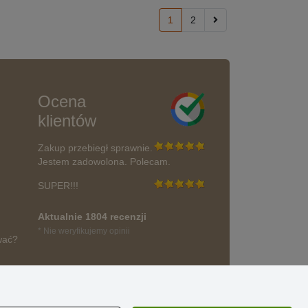
1
2
Ocena
klientów
Zakup przebiegł sprawnie.
Jestem zadowolona. Polecam.
SUPER!!!
Aktualnie 1804 recenzji
* Nie weryfikujemy opinii
wać?