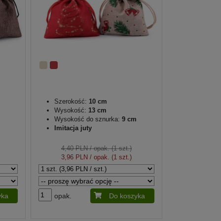
Szerokość:
10 cm
Wysokość:
13 cm
Wysokość do sznurka:
9 cm
Imitacja juty
4,40 PLN
/ opak. (1 szt.)
3,96 PLN
/ opak. (1 szt.)
yka
opak.
Do koszyka