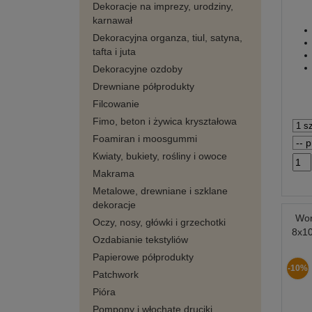
Dekoracje na imprezy, urodziny,
karnawał
Dekoracyjna organza, tiul, satyna,
tafta i juta
Dekoracyjne ozdoby
Drewniane półprodukty
Filcowanie
Fimo, beton i żywica kryształowa
Foamiran i moosgummi
Kwiaty, bukiety, rośliny i owoce
Makrama
Metalowe, drewniane i szklane
dekoracje
Wor
Oczy, nosy, główki i grzechotki
8x10
Ozdabianie tekstyliów
Papierowe półprodukty
-10%
Patchwork
Pióra
Pompony i włochate druciki