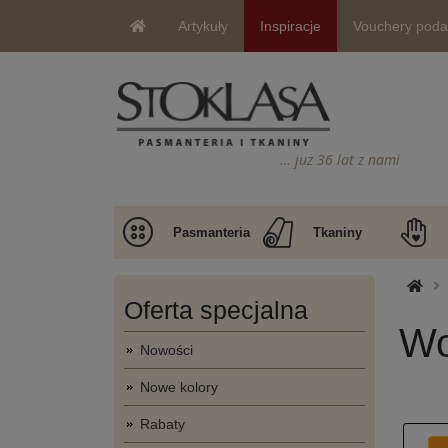
Artykuły
Inspiracje
Vouchery pod
… już 36 lat z nami
Pasmanteria
Tkaniny
Oferta specjalna
Wo
Nowości
Nowe kolory
Rabaty