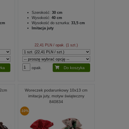
Szerokość:
30 cm
Wysokość:
40 cm
 cm
Wysokość do sznurka:
33,5 cm
Imitacja juty
22,41 PLN
/ opak. (1 szt.)
yka
opak.
Do koszyka
12cm
Woreczek podarunkowy 10x13 cm
imitacja juty, motyw świąteczny
840834
-10%