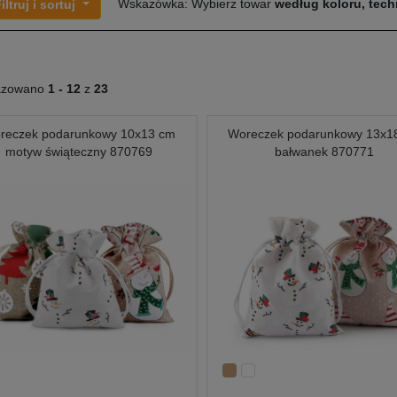
Wskazówka: Wybierz towar
według koloru, techn
iltruj i sortuj
azowano
1 -
12
z
23
reczek podarunkowy 10x13 cm
Woreczek podarunkowy 13x1
motyw świąteczny 870769
bałwanek 870771