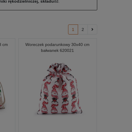
iki rękodzielniczej, składu
itd.
1
2
8 cm
Woreczek podarunkowy 30x40 cm
bałwanek 620021