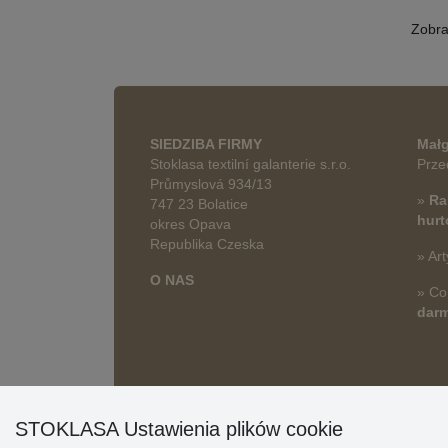
Zobr
SIEDZIBA FIRMY
Małg
Stoklasa textilní galanterie s.r.o.
Prze
Průmyslová 934/13
»
Ra
747 23 Bolatice
hur
okres Opava
Republika Czeska
» Art
O NAS
» Co
dar
STOKLASA Ustawienia plików cookie