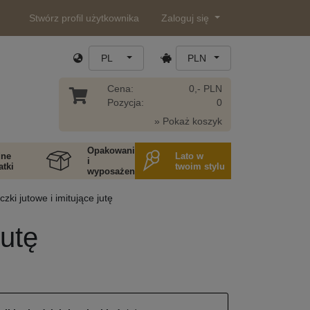
Stwórz profil użytkownika
Zaloguj się
PL
PLN
Cena:
0,- PLN
Pozycja:
0
» Pokaż koszyk
Opakowania
ne
Lato w
i
tki
twoim stylu
wyposażenie
zki jutowe i imitujące jutę
jutę