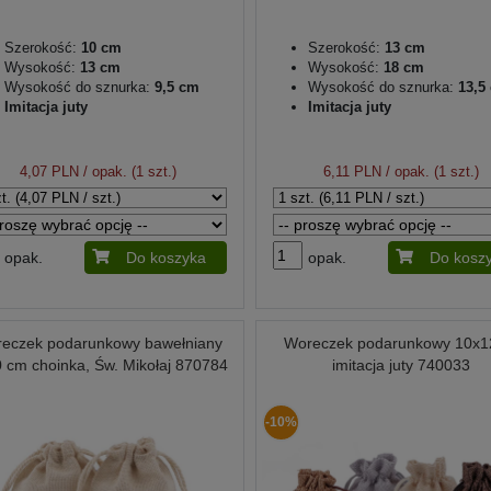
Szerokość:
10 cm
Szerokość:
13 cm
Wysokość:
13 cm
Wysokość:
18 cm
Wysokość do sznurka:
9,5 cm
Wysokość do sznurka:
13,5
Imitacja juty
Imitacja juty
4,07 PLN
/ opak. (1 szt.)
6,11 PLN
/ opak. (1 szt.)
opak.
Do koszyka
opak.
Do kosz
eczek podarunkowy bawełniany
Woreczek podarunkowy 10x
 cm choinka, Św. Mikołaj 870784
imitacja juty 740033
-10%