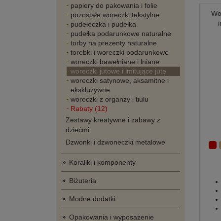
papiery do pakowania i folie
Wo
pozostałe woreczki tekstylne
pudełeczka i pudełka
pudełka podarunkowe naturalne
torby na prezenty naturalne
torebki i woreczki podarunkowe
woreczki bawełniane i lniane
woreczki jutowe i imitujące jutę
woreczki satynowe, aksamitne i
ekskluzywne
woreczki z organzy i tiulu
Rabaty (12)
Zestawy kreatywne i zabawy z
dziećmi
Dzwonki i dzwoneczki metalowe
Koraliki i komponenty
Biżuteria
Modne dodatki
Opakowania i wyposażenie