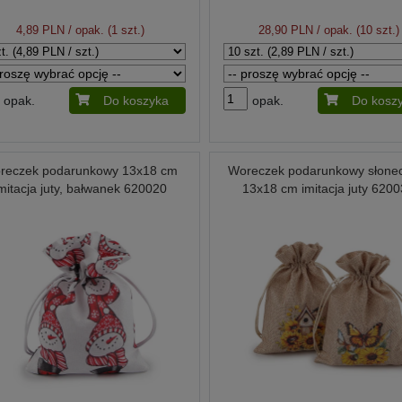
4,89 PLN
/ opak. (1 szt.)
28,90 PLN
/ opak. (10 szt.)
opak.
Do koszyka
opak.
Do kosz
reczek podarunkowy 13x18 cm
Woreczek podarunkowy słonec
mitacja juty, bałwanek 620020
13x18 cm imitacja juty 620