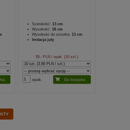
Szerokość:
13 cm
Wysokość:
18 cm
m
Wysokość do sznurka:
13 cm
Imitacja juty
39,- PLN
/ opak. (10 szt.)
yka
opak.
Do koszyka