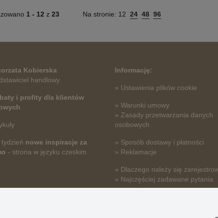
azowano
1 -
12
z
23
Na stronie:
12
24
48
96
orzata Kobierska
Informację:
dstawiciel handlowy
» Ustawienia plików cookie
baty i profity dla klientów
» Warunki umowy
towych
» Zasady przetwarzania danych
ykuły
osobowych
 tydzień
nowe inspiracje za
» Sposób dostawy i płatności
mo
- strona w języku czeskim
» Reklamacje
» Dlaczego należy się zarejestro
» Najczęściej zadawane pytania