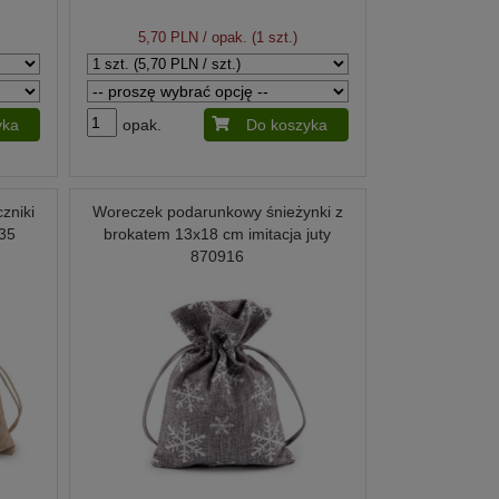
5,70 PLN
/ opak. (1 szt.)
yka
opak.
Do koszyka
zniki
Woreczek podarunkowy śnieżynki z
035
brokatem 13x18 cm imitacja juty
870916