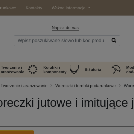
arunkowe
Kontakty
Ważne informacje
Napisz do nas
Tworzenie i
Koraliki i
Mod
Biżuteria
aranżowanie
komponenty
doda
Tworzenie i aranżowanie
Woreczki i torebki podarunkowe
Worec
reczki jutowe i imitujące 