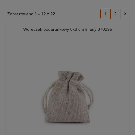
Zobrazowano
1 -
12
z
22
1
2
Woreczek podarunkowy 6x8 cm lniany 870296