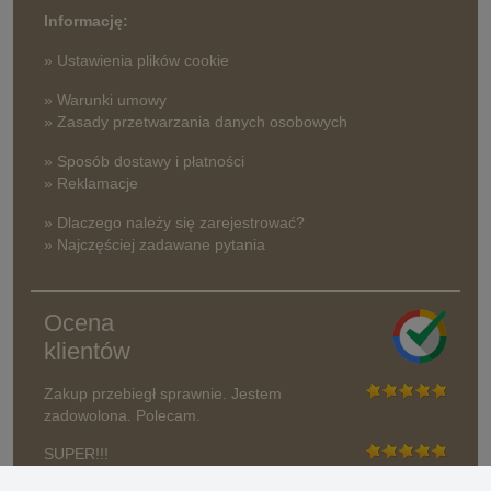
Informację:
» Ustawienia plików cookie
» Warunki umowy
» Zasady przetwarzania danych osobowych
» Sposób dostawy i płatności
» Reklamacje
» Dlaczego należy się zarejestrować?
» Najczęściej zadawane pytania
Ocena
klientów
Zakup przebiegł sprawnie. Jestem
zadowolona. Polecam.
SUPER!!!