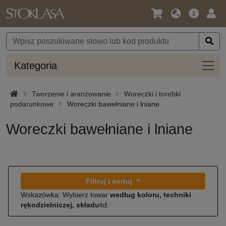
Język
Oferta
Zalo
/
główna
się
Waluta
Kateg
Kategoria
Tworzenie i aranżowanie
Woreczki i torebki
podarunkowe
Woreczki bawełniane i lniane
Woreczki bawełniane i lniane
Filtruj i sortuj
Wskazówka: Wybierz towar
według koloru, techniki
rękodzielniczej, składu
itd.