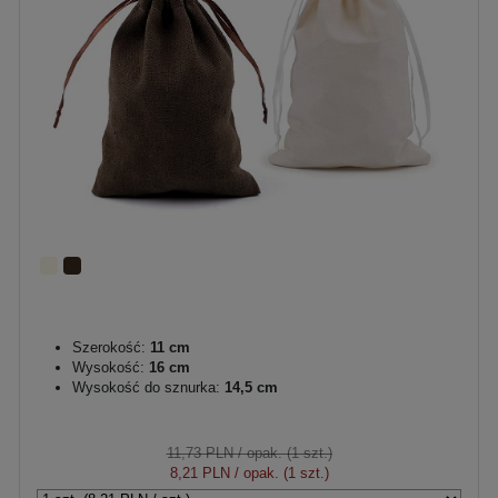
Szerokość:
11 cm
Wysokość:
16 cm
Wysokość do sznurka:
14,5 cm
11,73 PLN
/ opak. (1 szt.)
8,21 PLN
/ opak. (1 szt.)