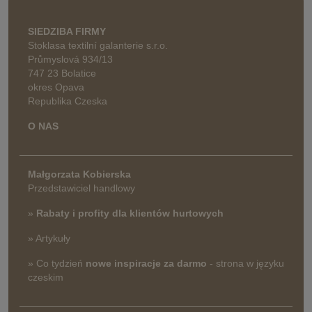
SIEDZIBA FIRMY
Stoklasa textilní galanterie s.r.o.
Průmyslová 934/13
747 23 Bolatice
okres Opava
Republika Czeska
O NAS
Małgorzata Kobierska
Przedstawiciel handlowy
»
Rabaty i profity dla klientów hurtowych
» Artykuły
» Co tydzień
nowe inspiracje za darmo
- strona w języku
czeskim