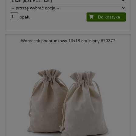
opak.
Do koszyka
Woreczek podarunkowy 13x18 cm lniany 870377