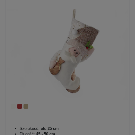
Szerokość:
ok. 25 cm
Długość:
45 - 50 cm