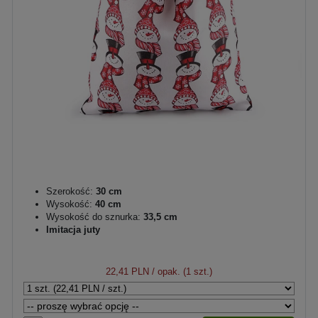
Szerokość:
30 cm
Wysokość:
40 cm
Wysokość do sznurka:
33,5 cm
Imitacja juty
22,41 PLN
/ opak. (1 szt.)