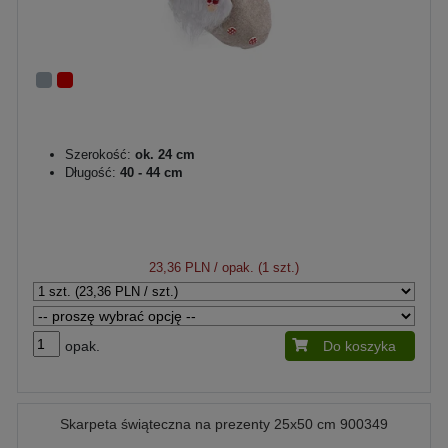
Szerokość:
ok. 24 cm
Długość:
40 - 44 cm
23,36 PLN
/ opak. (1 szt.)
opak.
Do koszyka
Skarpeta świąteczna na prezenty 25x50 cm 900349