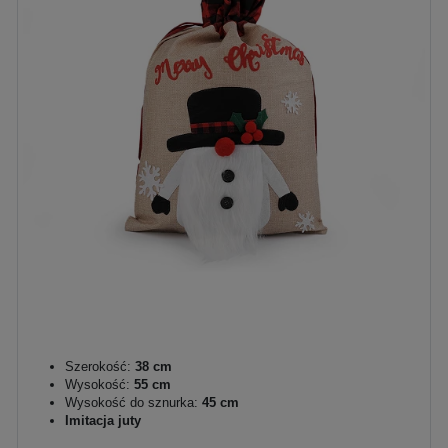
Szerokość:
38 cm
Wysokość:
55 cm
Wysokość do sznurka:
45 cm
Imitacja juty