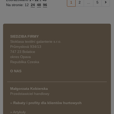
1
2
...
5
Na stronie:
12
24
48
96
SIEDZIBA FIRMY
Stoklasa textilní galanterie s.r.o.
Průmyslová 934/13
747 23 Bolatice
okres Opava
Republika Czeska
O NAS
Małgorzata Kobierska
Przedstawiciel handlowy
»
Rabaty i profity dla klientów hurtowych
» Artykuły