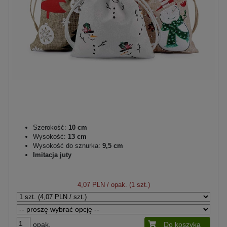
Szerokość:
10 cm
Wysokość:
13 cm
Wysokość do sznurka:
9,5 cm
Imitacja juty
4,07 PLN
/ opak. (1 szt.)
opak.
Do koszyka