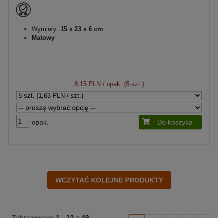
Wymiary:
15 x 23 x 6 cm
Matowy
8,15 PLN
/ opak. (5 szt.)
opak.
Do koszyka
Zobrazowano
1 -
12
z
49