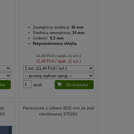
Zewnętrzna średnica:
40 mm
Średnica wewnętrzna:
34 mm
Grubość:
8,5 mm
Niepomalowana sklejka
14,30 PLN
/ opak. (1 szt.)
11,44 PLN
/ opak. (1 szt.)
yka
opak.
Do koszyka
 do
Pierścionek z sitkiem Ø16 mm ze stali
403
nierdzewnej 370282