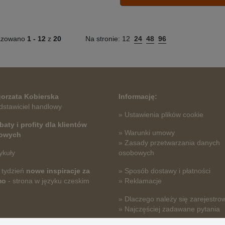
azowano
1 -
12
z
20
Na stronie:
12
24
48
96
orzata Kobierska
Informację:
dstawiciel handlowy
» Ustawienia plików cookie
baty i profity dla klientów
» Warunki umowy
towych
» Zasady przetwarzania danych
ykuły
osobowych
 tydzień
nowe inspiracje za
» Sposób dostawy i płatności
mo
- strona w języku czeskim
» Reklamacje
» Dlaczego należy się zarejestro
» Najczęściej zadawane pytania