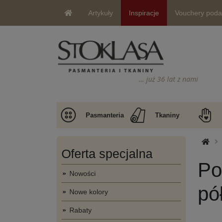
Artykuły
Inspiracje
Vouchery pod
… już 36 lat z nami
Pasmanteria
Tkaniny
Oferta specjalna
Po
Nowości
pó
Nowe kolory
Rabaty