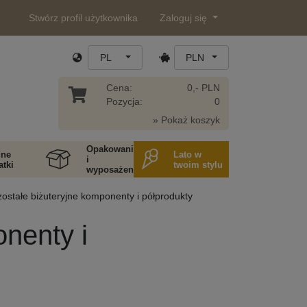
Stwórz profil użytkownika
Zaloguj się
PL
PLN
Cena:
0,- PLN
Pozycja:
0
» Pokaż koszyk
Opakowania
ne
Lato w
i
tki
twoim stylu
wyposażenie
ostałe biżuteryjne komponenty i półprodukty
nenty i