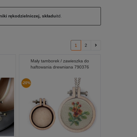
iki rękodzielniczej, składu
itd.
1
2
Mały tamborek / zawieszka do
haftowania drewniana 790376
-20%