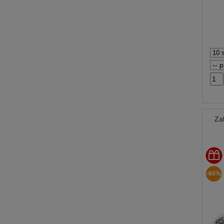
Za
-60%