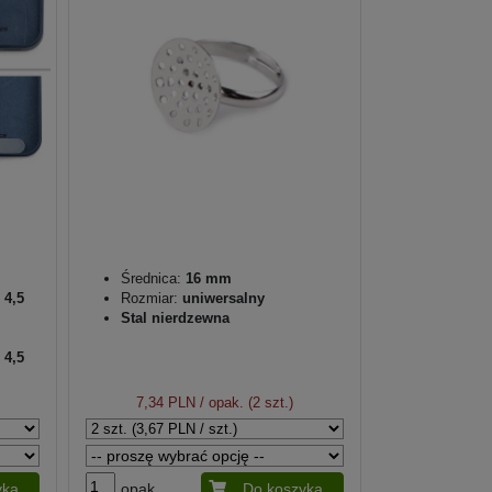
Średnica:
16 mm
 4,5
Rozmiar:
uniwersalny
Stal nierdzewna
 4,5
7,34 PLN
/ opak. (2 szt.)
yka
opak.
Do koszyka