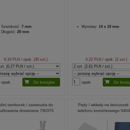
Szerokość:
7 mm
Wymiary:
14 x 19 mm
Długość:
20 mm
8,10 PLN
/ opak. (30 szt.)
5,22 PLN
/ opak. (2 szt.)
opak.
Do koszyka
opak.
Do kosz
Mini tamborek / zawieszka do
Pady / wkłady na łańcuszek
haftowania drewniana 790375
telefonu komórkowego 940