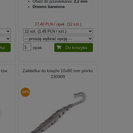
Otwór do przewlekania:
2,2 mm
Drewno barwione
17,40 PLN
/ opak. (12 szt.)
yka
opak.
Do koszyka
 tzw.
Zakładka do książki 10x80 mm piórko
230909
-30%