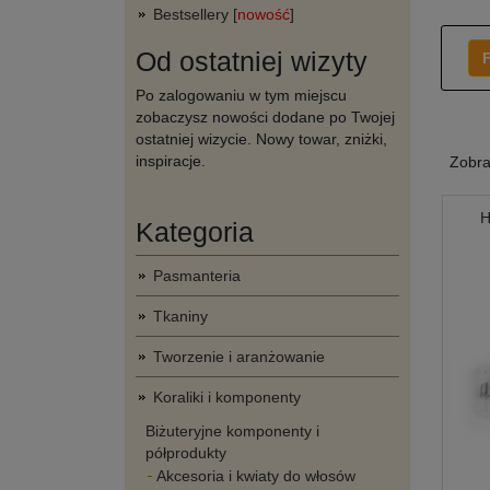
Bestsellery [
nowość
]
Od ostatniej wizyty
F
Po zalogowaniu w tym miejscu
zobaczysz nowości dodane po Twojej
ostatniej wizycie. Nowy towar, zniżki,
inspiracje.
Zobr
H
Kategoria
Pasmanteria
Tkaniny
Tworzenie i aranżowanie
Koraliki i komponenty
Biżuteryjne komponenty i
półprodukty
Akcesoria i kwiaty do włosów