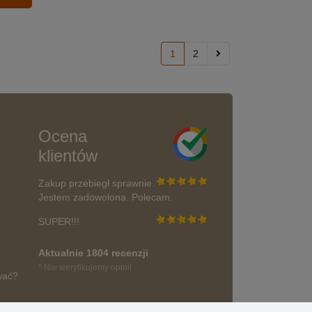
1
2
Ocena
klientów
Zakup przebiegł sprawnie.
Jestem zadowolona. Polecam.
SUPER!!!
Aktualnie 1804 recenzji
* Nie weryfikujemy opinii
wać?