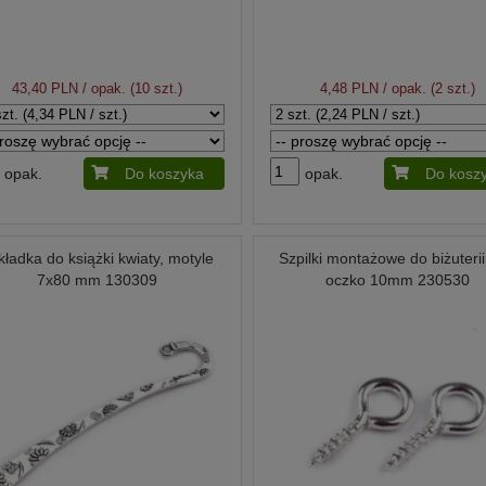
43,40 PLN
/ opak. (10 szt.)
4,48 PLN
/ opak. (2 szt.)
opak.
Do koszyka
opak.
Do kosz
kładka do książki kwiaty, motyle
Szpilki montażowe do biżuterii
7x80 mm 130309
oczko 10mm 230530