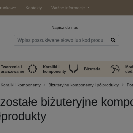
arunkowe
Kontakty
Ważne informacje
Napisz do nas
Tworzenie i
Koraliki i
Mod
Biżuteria
aranżowanie
komponenty
doda
Koraliki i komponenty
Biżuteryjne komponenty i półprodukty
Poz
zostałe biżuteryjne kompo
łprodukty