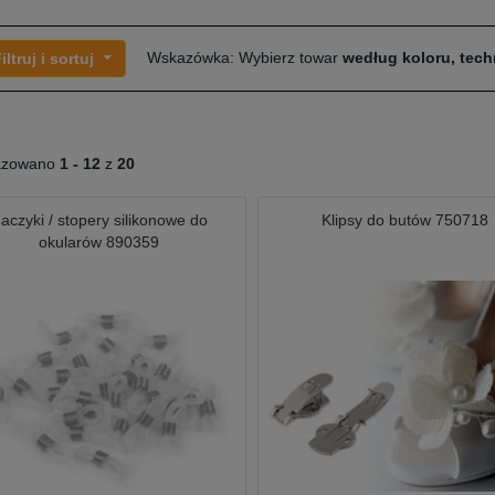
Wskazówka: Wybierz towar
według koloru, techn
iltruj i sortuj
azowano
1 -
12
z
20
aczyki / stopery silikonowe do
Klipsy do butów 750718
okularów 890359