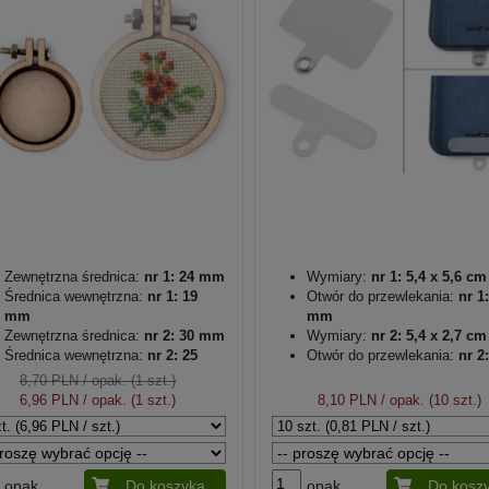
Zewnętrzna średnica:
nr 1: 24 mm
Wymiary:
nr 1: 5,4 x 5,6 cm
Średnica wewnętrzna:
nr 1: 19
Otwór do przewlekania:
nr 1:
mm
mm
Zewnętrzna średnica:
nr 2: 30 mm
Wymiary:
nr 2: 5,4 x 2,7 cm
Średnica wewnętrzna:
nr 2: 25
Otwór do przewlekania:
nr 2:
mm
mm
8,70 PLN
/ opak. (1 szt.)
Grubość:
8 mm
6,96 PLN
/ opak. (1 szt.)
8,10 PLN
/ opak. (10 szt.)
opak.
Do koszyka
opak.
Do kosz