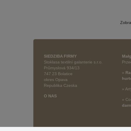
Zobr
SIEDZIBA FIRMY
Małg
Stoklasa textilní galanterie s.r.o.
Prze
Průmyslová 934/13
»
Ra
747 23 Bolatice
hur
okres Opava
Republika Czeska
» Art
O NAS
» Co
dar