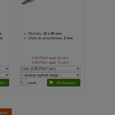
m
Wymiary:
10 x 80 mm
mm
Otwór do przewlekania:
2 mm
4,03 PLN
/ opak. (1 szt.)
2,82 PLN
/ opak. (1 szt.)
yka
opak.
Do koszyka