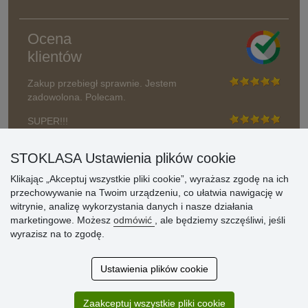
Ocena
klientów
Zakup przebiegł sprawnie. Jestem
zadowolona. Polecam.
SUPER!!!
Aktualnie 1804 recenzji
STOKLASA Ustawienia plików cookie
* Nie weryfikujemy opinii
Klikając „Akceptuj wszystkie pliki cookie”, wyrażasz zgodę na ich
przechowywanie na Twoim urządzeniu, co ułatwia nawigację w
witrynie, analizę wykorzystania danych i nasze działania
marketingowe. Możesz
odmówić
, ale będziemy szczęśliwi, jeśli
wyrazisz na to zgodę.
Ustawienia plików cookie
Zaakceptuj wszystkie pliki cookie