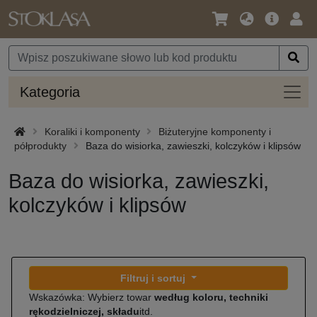
Język
Oferta
Zalo
/
główna
się
Waluta
Kateg
Kategoria
Koraliki i komponenty
Biżuteryjne komponenty i
półprodukty
Baza do wisiorka, zawieszki, kolczyków i klipsów
Baza do wisiorka, zawieszki,
kolczyków i klipsów
Filtruj i sortuj
Wskazówka: Wybierz towar
według koloru, techniki
rękodzielniczej, składu
itd.