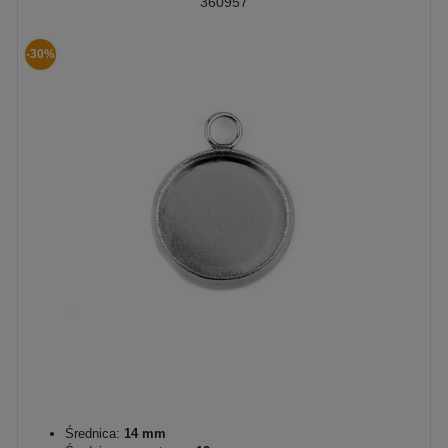
360957
-30%
Średnica:
14 mm