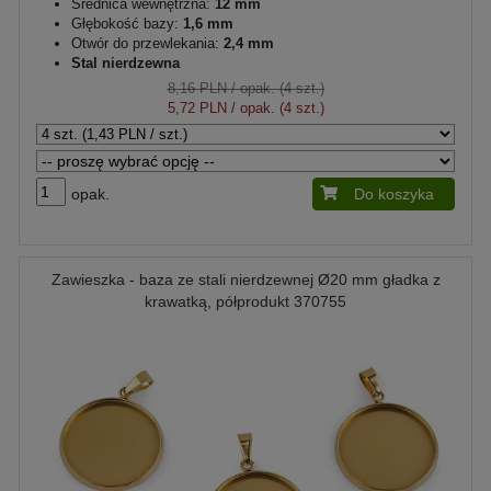
Średnica wewnętrzna:
12 mm
Głębokość bazy:
1,6 mm
Otwór do przewlekania:
2,4 mm
Stal nierdzewna
8,16 PLN
/ opak. (4 szt.)
5,72 PLN
/ opak. (4 szt.)
opak.
Do koszyka
Zawieszka - baza ze stali nierdzewnej Ø20 mm gładka z
krawatką, półprodukt 370755