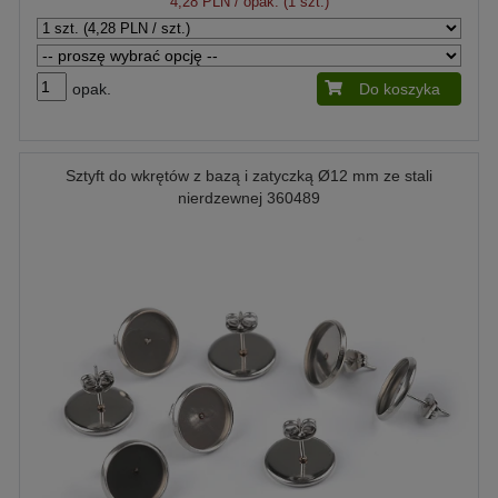
4,28 PLN
/ opak. (1 szt.)
opak.
Do koszyka
Sztyft do wkrętów z bazą i zatyczką Ø12 mm ze stali
nierdzewnej 360489