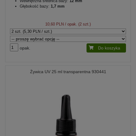
Wewnętrzna średnica bazy:
12 mm
Głębokość bazy:
1,7 mm
10,60 PLN
/ opak. (2 szt.)
opak.
Do koszyka
Żywica UV 25 ml transparentna 930441