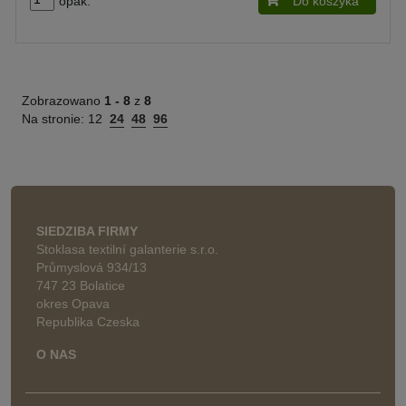
opak.
Do koszyka
Zobrazowano
1 -
8
z
8
Na stronie:
12
24
48
96
SIEDZIBA FIRMY
Stoklasa textilní galanterie s.r.o.
Průmyslová 934/13
747 23 Bolatice
okres Opava
Republika Czeska
O NAS