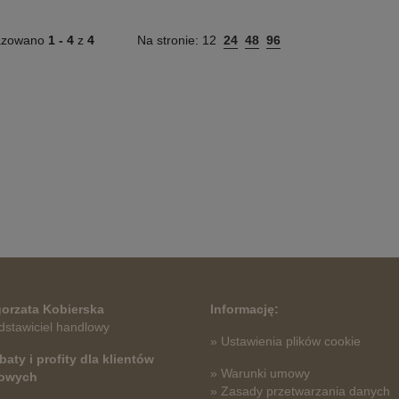
azowano
1 -
4
z
4
Na stronie:
12
24
48
96
orzata Kobierska
Informację:
dstawiciel handlowy
» Ustawienia plików cookie
baty i profity dla klientów
» Warunki umowy
towych
» Zasady przetwarzania danych