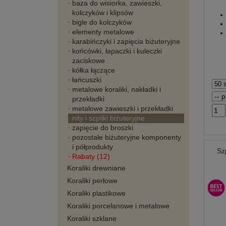
baza do wisiorka, zawieszki,
kolczyków i klipsów
bigle do kolczyków
elementy metalowe
karabińczyki i zapięcia biżuteryjne
końcówki, łapaczki i kuleczki
zaciskowe
kółka łączące
łańcuszki
metalowe koraliki, nakładki i
przekładki
metalowe zawieszki i przekładki
nity i szpilki biżuteryjne
zapięcie do broszki
pozostałe biżuteryjne komponenty
i półprodukty
Sz
Rabaty (12)
Koraliki drewniane
Koraliki perłowe
Koraliki plastikowe
Koraliki porcelanowe i metalowe
Koraliki szklane