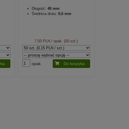
Długość:
40 mm
Średnica drutu:
0,6 mm
7,50 PLN
/ opak. (50 szt.)
yka
opak.
Do koszyka