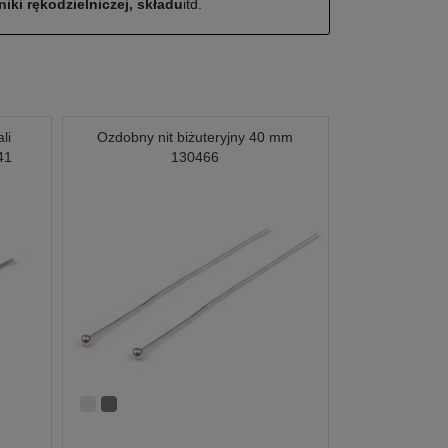
iki rękodzielniczej, składu
itd.
li
Ozdobny nit biżuteryjny 40 mm
41
130466