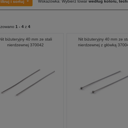
Wskazówka: Wybierz towar
według koloru, techn
iltruj i sortuj
azowano
1 -
4
z
4
Nit biżuteryjny 40 mm ze stali
Nit biżuteryjny 40 mm ze sta
nierdzewnej 370042
nierdzewnej z główką 3700