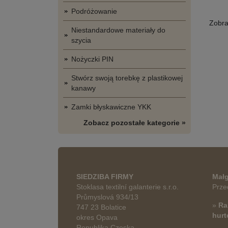
Podróżowanie
Zobr
Niestandardowe materiały do
szycia
Nożyczki PIN
Stwórz swoją torebkę z plastikowej
kanawy
Zamki błyskawiczne YKK
Zobacz pozostałe kategorie »
SIEDZIBA FIRMY
Małg
Stoklasa textilní galanterie s.r.o.
Prze
Průmyslová 934/13
»
Ra
747 23 Bolatice
hur
okres Opava
Republika Czeska