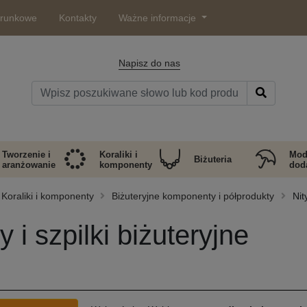
arunkowe
Kontakty
Ważne informacje
Napisz do nas
Tworzenie i
Koraliki i
Mod
Biżuteria
aranżowanie
komponenty
doda
Koraliki i komponenty
Biżuteryjne komponenty i półprodukty
Nit
y i szpilki biżuteryjne