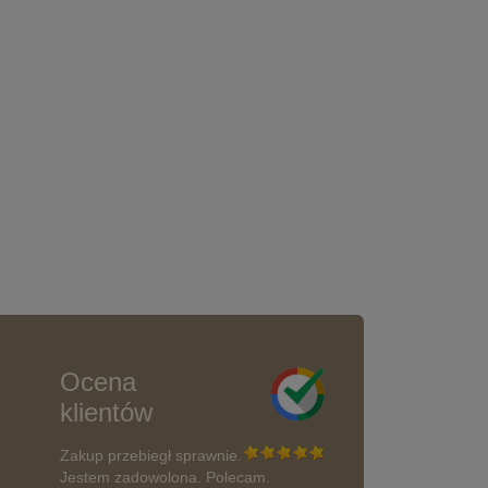
Ocena
klientów
Zakup przebiegł sprawnie.
Jestem zadowolona. Polecam.