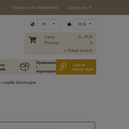
Stwórz profil użytkownika
Zaloguj się
PL
PLN
Cena:
0,- PLN
Pozycja:
0
» Pokaż koszyk
Opakowania
ne
Lato w
i
tki
twoim stylu
wyposażenie
y i szpilki biżuteryjne