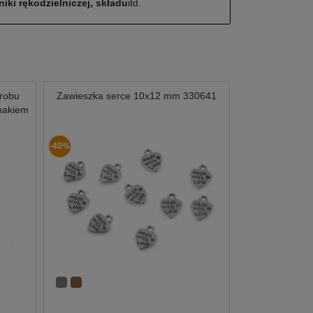
iki rękodzielniczej, składu
itd.
yrobu
Zawieszka serce 10x12 mm 330641
znakiem
-40%