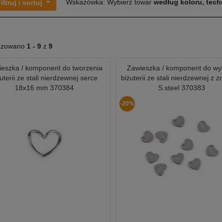
Wskazówka: Wybierz towar
według koloru, techn
iltruj i sortuj
azowano
1 -
9
z
9
eszka / komponent do tworzenia
Zawieszka / komponent do w
uterii ze stali nierdzewnej serce
biżuterii ze stali nierdzewnej z 
18x16 mm 370384
S.steel 370383
-20%