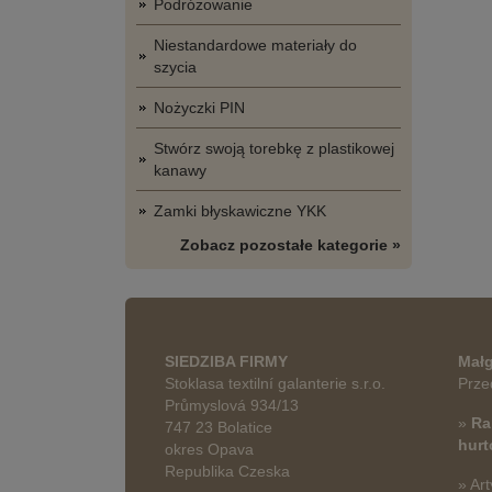
Podróżowanie
Niestandardowe materiały do
szycia
Nożyczki PIN
Stwórz swoją torebkę z plastikowej
kanawy
Zamki błyskawiczne YKK
Zobacz pozostałe kategorie »
SIEDZIBA FIRMY
Małg
Stoklasa textilní galanterie s.r.o.
Prze
Průmyslová 934/13
»
Ra
747 23 Bolatice
hur
okres Opava
Republika Czeska
» Art