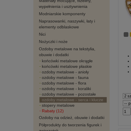
Materiały mocujące, flizeliny,
wypełnienia i usztywnienia
Modniarskie komponenty
Naprasowanki, naszywki, łaty i
elementy odblaskowe
Nici
Nożyczki i noże
Ozdoby metalowe na tekstylia,
obuwie i dodatki
końcówki metalowe okrągłe
końcówki metalowe płaskie
ozdoby metalowe - anioły
ozdoby metalowe - fauna
ozdoby metalowe - flora
ozdoby metalowe - koraliki
ozdoby metalowe - pozostałe
ozdoby metalowe - serca i klucze
stopery metalowe
Rabaty (12)
Ozdoby na odzież, obuwie i dodatki
Półprodukty do tworzenia figurek i
zwierzątek