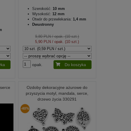
Szerokość:
10 mm
Wysokość:
12 mm
Otwór do przewlekania:
1,4 mm
Dwustronny
m
9,80 PLN
/ opak. (10 szt.)
5,90 PLN
/ opak. (10 szt.)
yka
opak.
Do koszyka
 serce
Ozdoby dekoracyjne ażurowe do
przyszycia motyl, mandala, serce,
drzewo życia 330291
-40%