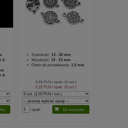
mm
Szerokość:
13 - 20 mm
i 2:
Wysokość:
14 - 23 mm
Otwór do przewlekania:
1,5 mm
 mm
i 4:
8,55 PLN
/ opak. (5 szt.)
5,15 PLN
/ opak. (5 szt.)
yka
opak.
Do koszyka