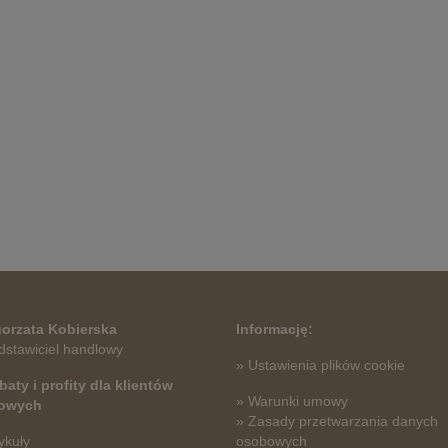
orzata Kobierska
Informację:
dstawiciel handlowy
» Ustawienia plików cookie
baty i profity dla klientów
» Warunki umowy
towych
» Zasady przetwarzania danych
ykuły
osobowych