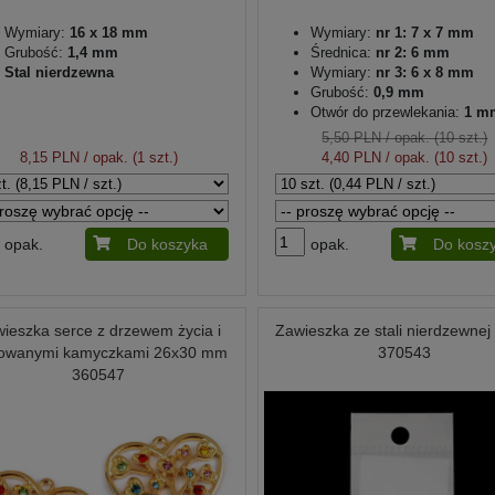
Wymiary:
16 x 18 mm
Wymiary:
nr 1: 7 x 7 mm
Grubość:
1,4 mm
Średnica:
nr 2: 6 mm
Stal nierdzewna
Wymiary:
nr 3: 6 x 8 mm
Grubość:
0,9 mm
Otwór do przewlekania:
1 m
5,50 PLN
/ opak. (10 szt.)
8,15 PLN
/ opak. (1 szt.)
4,40 PLN
/ opak. (10 szt.)
opak.
Do koszyka
opak.
Do kosz
ieszka serce z drzewem życia i
Zawieszka ze stali nierdzewnej
ifowanymi kamyczkami 26x30 mm
370543
360547