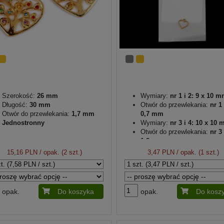
Szerokość:
26 mm
Wymiary:
nr 1 i 2: 9 x 10 
Długość:
30 mm
Otwór do przewlekania:
nr 1 
Otwór do przewlekania:
1,7 mm
0,7 mm
Jednostronny
Wymiary:
nr 3 i 4: 10 x 10
Otwór do przewlekania:
nr 3 
1,2 mm
Grubość:
1 mm
15,16 PLN
/ opak. (2 szt.)
3,47 PLN
/ opak. (1 szt.)
opak.
Do koszyka
opak.
Do kosz