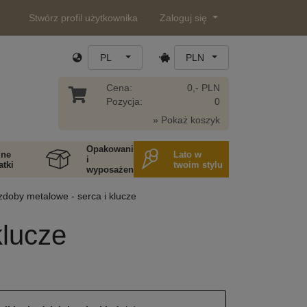
Stwórz profil użytkownika
Zaloguj się
PL
PLN
Cena:
0,- PLN
Pozycja:
0
» Pokaż koszyk
Opakowania
ne
Lato w
i
tki
twoim stylu
wyposażenie
doby metalowe - serca i klucze
klucze