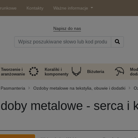
arunkowe
Kontakty
Ważne informacje
Napisz do nas
Tworzenie i
Koraliki i
Mod
Biżuteria
aranżowanie
komponenty
doda
Pasmanteria
Ozdoby metalowe na tekstylia, obuwie i dodatki
Oz
doby metalowe - serca i 