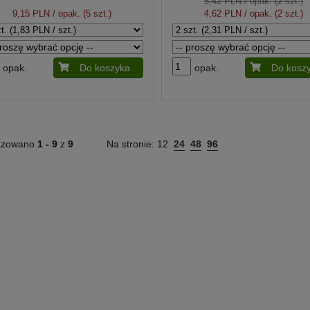
5,42 PLN
/ opak. (2 szt.)
9,15 PLN
/ opak. (5 szt.)
4,62 PLN
/ opak. (2 szt.)
opak.
Do koszyka
opak.
Do kosz
azowano
1 -
9
z
9
Na stronie:
12
24
48
96