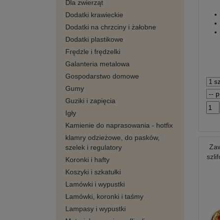
Dla zwierząt
Dodatki krawieckie
Dodatki na chrzciny i żałobne
Dodatki plastikowe
Frędzle i frędzelki
Galanteria metalowa
Gospodarstwo domowe
Gumy
Guziki i zapięcia
Igły
Kamienie do naprasowania - hotfix
klamry odzieżowe, do pasków,
Zaw
szelek i regulatory
szl
Koronki i hafty
Koszyki i szkatułki
Lamówki i wypustki
Lamówki, koronki i taśmy
Lampasy i wypustki