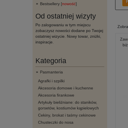
F
Bestsellery [
nowość
]
Od ostatniej wizyty
Po zalogowaniu w tym miejscu
Zobr
zobaczysz nowości dodane po Twojej
ostatniej wizycie. Nowy towar, zniżki,
Zawi
inspiracje.
biż
Kategoria
Pasmanteria
Agrafki i szpilki
Akcesoria domowe i kuchenne
Akcesoria firankowe
Artykuły bieliźniane: do staników,
gorsetów, kostiumów kąpielowych
Cekiny, brokat i taśmy cekinowe
Chusteczki do nosa