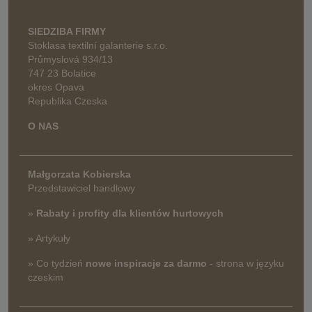
SIEDZIBA FIRMY
Stoklasa textilní galanterie s.r.o.
Průmyslová 934/13
747 23 Bolatice
okres Opava
Republika Czeska
O NAS
Małgorzata Kobierska
Przedstawiciel handlowy
»
Rabaty i profity dla klientów hurtowych
» Artykuły
» Co tydzień
nowe inspiracje za darmo
- strona w języku
czeskim