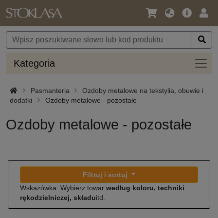
Język
Oferta
Zalo
/
główna
się
Waluta
Kateg
Kategoria
Pasmanteria
Ozdoby metalowe na tekstylia, obuwie i
dodatki
Ozdoby metalowe - pozostałe
Ozdoby metalowe - pozostałe
Filtruj i sortuj
Wskazówka: Wybierz towar
według koloru, techniki
rękodzielniczej, składu
itd.