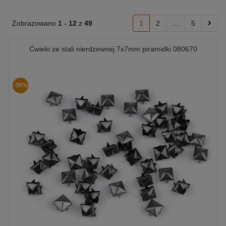
Zobrazowano
1 -
12
z
49
1
2
...
5
Ćwieki ze stali nierdzewnej 7x7mm piramidki 080670
-30%