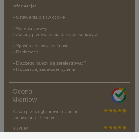
Informację:
» Ustawienia plików cookie
» Warunki umowy
» Zasady przetwarzania danych osobowych
» Sposób dostawy i płatności
» Reklamacje
» Dlaczego należy się zarejestrować?
» Najczęściej zadawane pytania
Ocena
klientów
Zakup przebiegł sprawnie. Jestem
zadowolona. Polecam.
SUPER!!!