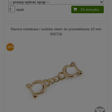
opak.
Do koszyka
Klamra metalowa / ozdoba otwór do przewlekania 10 mm
930716
-15%