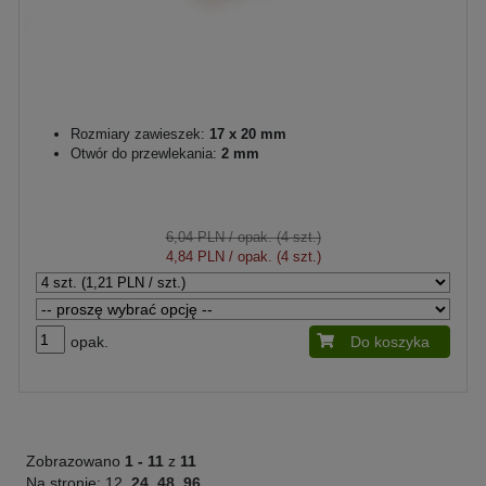
Rozmiary zawieszek:
17 x 20 mm
Otwór do przewlekania:
2 mm
6,04 PLN
/ opak. (4 szt.)
4,84 PLN
/ opak. (4 szt.)
opak.
Do koszyka
Zobrazowano
1 -
11
z
11
Na stronie:
12
24
48
96