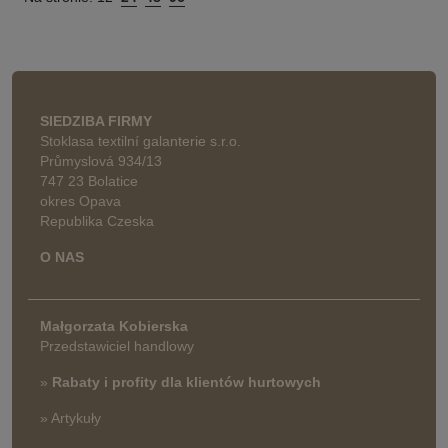
SIEDZIBA FIRMY
Stoklasa textilní galanterie s.r.o.
Průmyslová 934/13
747 23 Bolatice
okres Opava
Republika Czeska
O NAS
Małgorzata Kobierska
Przedstawiciel handlowy
»
Rabaty i profity dla klientów hurtowych
» Artykuły