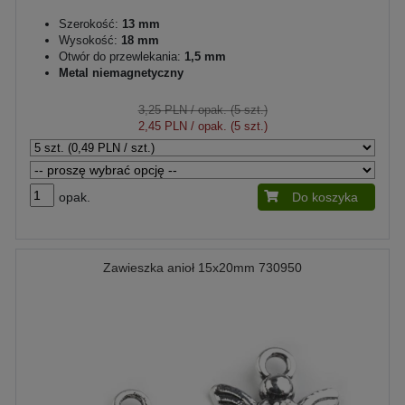
Szerokość:
13 mm
Wysokość:
18 mm
Otwór do przewlekania:
1,5 mm
Metal niemagnetyczny
3,25 PLN
/ opak. (5 szt.)
2,45 PLN
/ opak. (5 szt.)
opak.
Do koszyka
Zawieszka anioł 15x20mm 730950