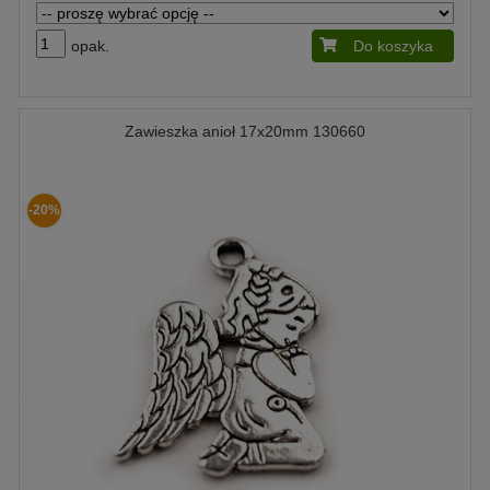
opak.
Do koszyka
Zawieszka anioł 17x20mm 130660
-20%