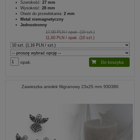
Szerokość:
27 mm
Wysokość:
28 mm
Otwór do przewlekania:
2 mm
Metal niemagnetyczny
Jednostronny
17,90 PLN
/ opak. (10 szt.)
11,60 PLN
/ opak. (10 szt.)
opak.
Do koszyka
Zawieszka aniołek filigranowy 23x25 mm 930380