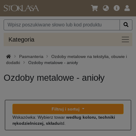
Język
Oferta
Zalo
/
główna
się
Waluta
Kateg
Kategoria
Pasmanteria
Ozdoby metalowe na tekstylia, obuwie i
dodatki
Ozdoby metalowe - anioły
Ozdoby metalowe - anioły
Filtruj i sortuj
Wskazówka: Wybierz towar
według koloru, techniki
rękodzielniczej, składu
itd.