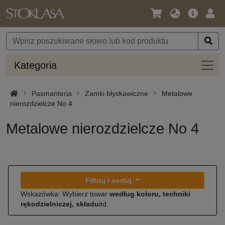
Język
Oferta
Zalo
/
główna
się
Waluta
Kateg
Kategoria
Pasmanteria
Zamki błyskawiczne
Metalowe
nierozdzielcze No 4
Metalowe nierozdzielcze No 4
Filtruj i sortuj
Wskazówka: Wybierz towar
według koloru, techniki
rękodzielniczej, składu
itd.