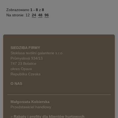
Zobrazowano
1 -
8
z
8
Na stronie:
12
24
48
96
SIEDZIBA FIRMY
Stoklasa textilní galanterie s.r.o.
Průmyslová 934/13
747 23 Bolatice
okres Opava
Republika Czeska
O NAS
Małgorzata Kobierska
Przedstawiciel handlowy
»
Rabaty i profity dla klientów hurtowych