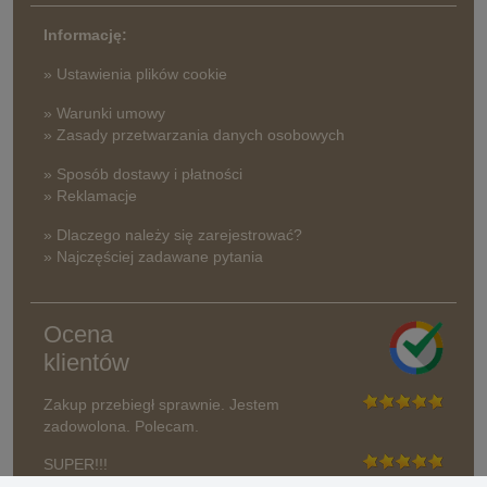
Informację:
» Ustawienia plików cookie
» Warunki umowy
» Zasady przetwarzania danych osobowych
» Sposób dostawy i płatności
» Reklamacje
» Dlaczego należy się zarejestrować?
» Najczęściej zadawane pytania
Ocena
klientów
Zakup przebiegł sprawnie. Jestem
zadowolona. Polecam.
SUPER!!!