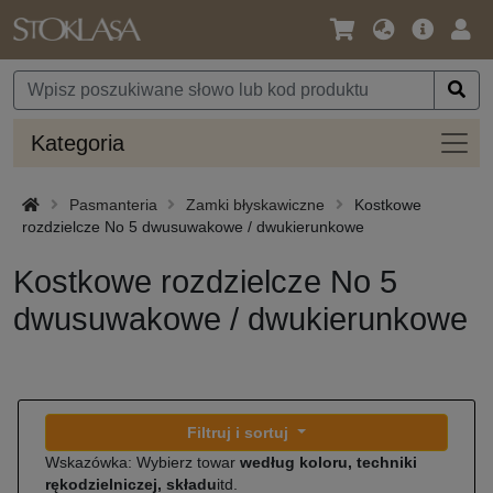
Język
Oferta
Zalo
/
główna
się
Waluta
Kateg
Kategoria
Pasmanteria
Zamki błyskawiczne
Kostkowe
rozdzielcze No 5 dwusuwakowe / dwukierunkowe
Kostkowe rozdzielcze No 5
dwusuwakowe / dwukierunkowe
Filtruj i sortuj
Wskazówka: Wybierz towar
według koloru, techniki
rękodzielniczej, składu
itd.