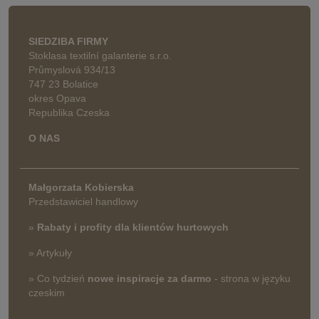
SIEDZIBA FIRMY
Stoklasa textilní galanterie s.r.o.
Průmyslová 934/13
747 23 Bolatice
okres Opava
Republika Czeska
O NAS
Małgorzata Kobierska
Przedstawiciel handlowy
»
Rabaty i profity dla klientów hurtowych
» Artykuły
» Co tydzień
nowe inspiracje za darmo
- strona w języku
czeskim