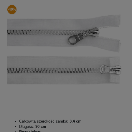
-40%
Całkowita szerokość zamka:
3,4 cm
Długość:
90 cm
Rozdzielczy