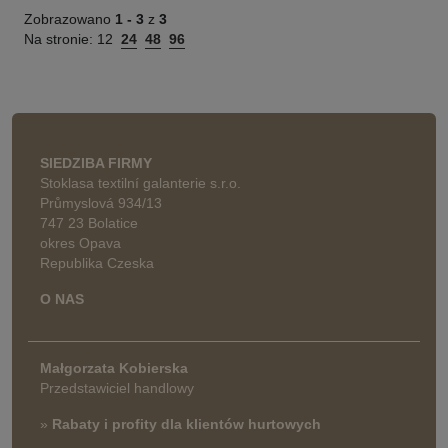
Zobrazowano
1 -
3
z
3
Na stronie:
12
24
48
96
SIEDZIBA FIRMY
Stoklasa textilní galanterie s.r.o.
Průmyslová 934/13
747 23 Bolatice
okres Opava
Republika Czeska
O NAS
Małgorzata Kobierska
Przedstawiciel handlowy
»
Rabaty i profity dla klientów hurtowych