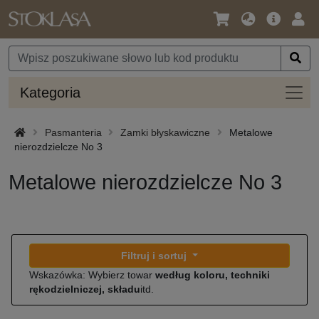
Język
Oferta
Zalo
/
główna
się
Waluta
Kateg
Kategoria
Pasmanteria
Zamki błyskawiczne
Metalowe
nierozdzielcze No 3
Metalowe nierozdzielcze No 3
Filtruj i sortuj
Wskazówka: Wybierz towar
według koloru, techniki
rękodzielniczej, składu
itd.