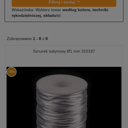
Filtruj i sortuj
Wskazówka: Wybierz towar
według koloru, techniki
rękodzielniczej, składu
itd.
Zobrazowano
1 -
8
z
8
Sznurek satynowy Ø1 mm 310187
-5%