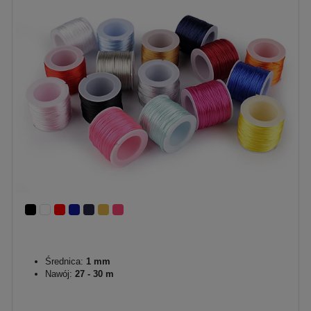
Średnica:
1 mm
Nawój:
27 - 30 m