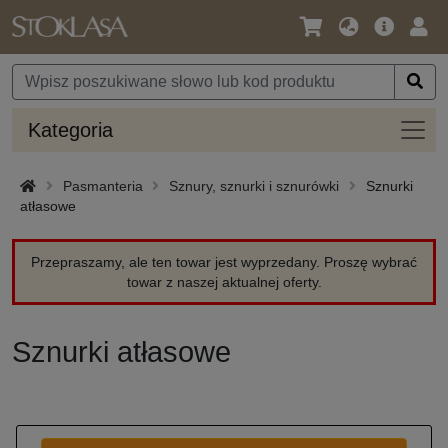
Język
Oferta
Zalo
/
główna
się
Waluta
Kateg
Kategoria
Pasmanteria
Sznury, sznurki i sznurówki
Sznurki
atłasowe
Przepraszamy, ale ten towar jest wyprzedany. Proszę wybrać
towar z naszej aktualnej oferty.
Sznurki atłasowe