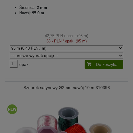
Średnica:
2 mm
Nawój:
95.0 m
42,75 PLN
/ opak. (95 m)
38,- PLN
/ opak. (95 m)
opak.
Do koszyka
Sznurek satynowy Ø2mm nawój 10 m 310396