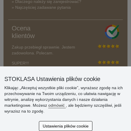
» Dlaczego należy się zarejestrować?
» Najczęściej zadawane pytania
Ocena
klientów
Zakup przebiegł sprawnie. Jestem
zadowolona. Polecam.
SUPER!!!
Aktualnie 1804 recenzji
STOKLASA Ustawienia plików cookie
* Nie weryfikujemy opinii
Klikając „Akceptuj wszystkie pliki cookie”, wyrażasz zgodę na ich
przechowywanie na Twoim urządzeniu, co ułatwia nawigację w
witrynie, analizę wykorzystania danych i nasze działania
marketingowe. Możesz
odmówić
, ale będziemy szczęśliwi, jeśli
wyrazisz na to zgodę.
Ustawienia plików cookie