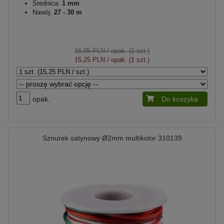
Średnica:
1 mm
Nawój:
27 - 30 m
16,05 PLN
/ opak. (1 szt.)
15,25 PLN
/ opak. (1 szt.)
opak.
Do koszyka
Sznurek satynowy Ø2mm multikolor 310139