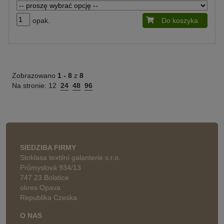
opak.
Do koszyka
Zobrazowano
1 -
8
z
8
Na stronie:
12
24
48
96
SIEDZIBA FIRMY
Stoklasa textilní galanterie s.r.o.
Průmyslová 934/13
747 23 Bolatice
okres Opava
Republika Czeska
O NAS