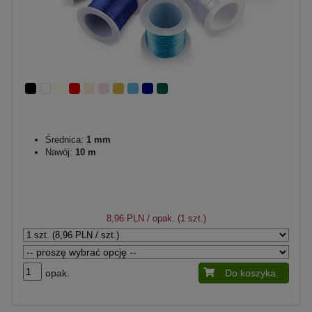
Średnica:
1 mm
Nawój:
10 m
8,96 PLN
/ opak. (1 szt.)
opak.
Do koszyka