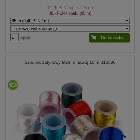
42,75 PLN
/ opak. (95 m)
38,- PLN
/ opak. (95 m)
opak.
Do koszyka
Sznurek satynowy Ø2mm nawój 10 m 310396