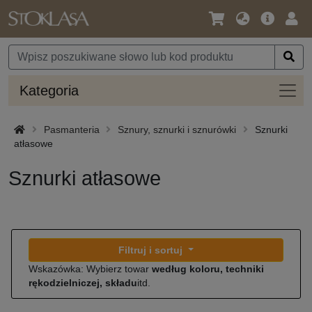
Język
Oferta
Zalo
/
główna
się
Waluta
Kateg
Kategoria
Pasmanteria
Sznury, sznurki i sznurówki
Sznurki
atłasowe
Sznurki atłasowe
Filtruj i sortuj
Wskazówka: Wybierz towar
według koloru, techniki
rękodzielniczej, składu
itd.