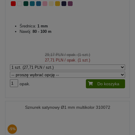
Średnica:
1 mm
Nawój:
80 - 100 m
29,17 PLN
/ opak. (1 szt.)
27,71 PLN
/ opak. (1 szt.)
opak.
Do koszyka
Sznurek satynowy Ø1 mm multikolor 310072
-5%