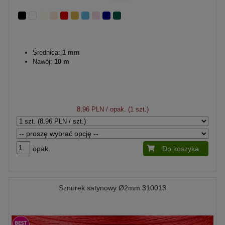
Średnica:
1 mm
Nawój:
10 m
8,96 PLN
/ opak. (1 szt.)
opak.
Do koszyka
Sznurek satynowy Ø2mm 310013