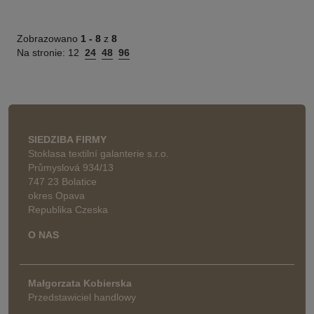
Zobrazowano
1 -
8
z
8
Na stronie:
12
24
48
96
SIEDZIBA FIRMY
Stoklasa textilní galanterie s.r.o.
Průmyslová 934/13
747 23 Bolatice
okres Opava
Republika Czeska
O NAS
Małgorzata Kobierska
Przedstawiciel handlowy