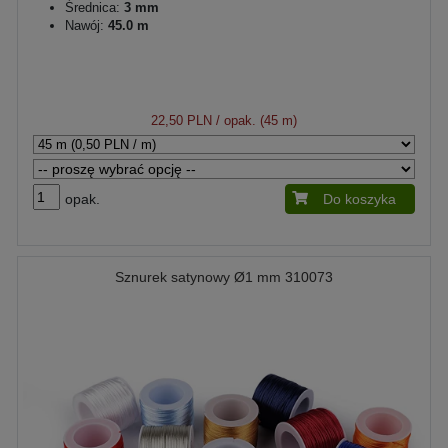
Średnica:
3 mm
Nawój:
45.0 m
22,50 PLN
/ opak. (45 m)
opak.
Do koszyka
Sznurek satynowy Ø1 mm 310073