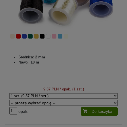
Średnica:
2 mm
Nawój:
10 m
9,37 PLN
/ opak. (1 szt.)
opak.
Do koszyka