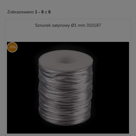
Zobrazowano
1 -
8
z
8
Sznurek satynowy Ø1 mm 310187
-5%