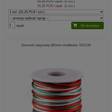
16,05 PLN
/ opak. (1 szt.)
15,25 PLN
/ opak. (1 szt.)
opak.
Do koszyka
Sznurek satynowy Ø2mm multikolor 310139