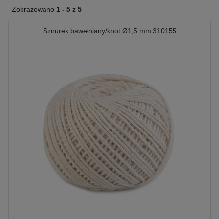
Zobrazowano
1 -
5
z
5
Sznurek bawełniany/knot Ø1,5 mm 310155