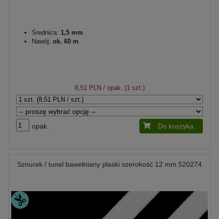
Średnica:
1,5 mm
Nawój:
ok. 60 m
8,51 PLN
/ opak. (1 szt.)
opak.
Do koszyka
Sznurek / tunel bawełniany płaski szerokość 12 mm 520274