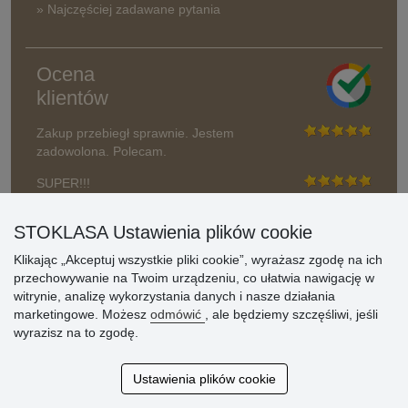
» Najczęściej zadawane pytania
Ocena
klientów
Zakup przebiegł sprawnie. Jestem
zadowolona. Polecam.
SUPER!!!
Aktualnie 1804 recenzji
STOKLASA Ustawienia plików cookie
* Nie weryfikujemy opinii
Klikając „Akceptuj wszystkie pliki cookie”, wyrażasz zgodę na ich
przechowywanie na Twoim urządzeniu, co ułatwia nawigację w
witrynie, analizę wykorzystania danych i nasze działania
marketingowe. Możesz
odmówić
, ale będziemy szczęśliwi, jeśli
wyrazisz na to zgodę.
Ustawienia plików cookie