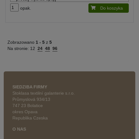
opak.
Do koszyka
Zobrazowano
1 -
5
z
5
Na stronie:
12
24
48
96
SIEDZIBA FIRMY
Stoklasa textilní galanterie s.r.o.
Průmyslová 934/13
747 23 Bolatice
okres Opava
Republika Czeska
O NAS