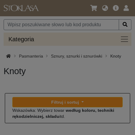
Język
Oferta
Zalo
/
główna
się
Waluta
Kateg
Kategoria
Pasmanteria
Sznury, sznurki i sznurówki
Knoty
Knoty
Filtruj i sortuj
Wskazówka: Wybierz towar
według koloru, techniki
rękodzielniczej, składu
itd.