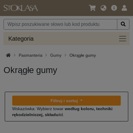
Język
Oferta
Zalo
/
główna
się
Waluta
Kateg
Kategoria
Pasmanteria
Gumy
Okrągłe gumy
Okrągłe gumy
Filtruj i sortuj
Wskazówka: Wybierz towar
według koloru, techniki
rękodzielniczej, składu
itd.