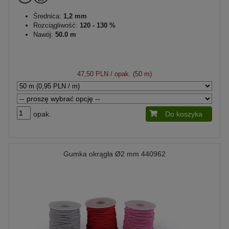
Średnica:
1,2 mm
Rozciągliwość:
120 - 130 %
Nawój:
50.0 m
47,50 PLN
/ opak. (50 m)
opak.
Do koszyka
Gumka okrągła Ø2 mm 440962