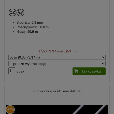
Średnica:
0,8 mm
Rozciągliwość:
100 %
Nawój:
50.0 m
17,50 PLN
/ opak. (50 m)
opak.
Do koszyka
Gumka okrągła Ø1 mm 440543
-27%