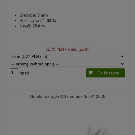
Średnica:
3 mm
Rozciągliwość:
33 %
Nawój:
25.0 m
31,75 PLN
/ opak. (25 m)
opak.
Do koszyka
Gumka okrągła Ø3 mm pęk 3m 440575