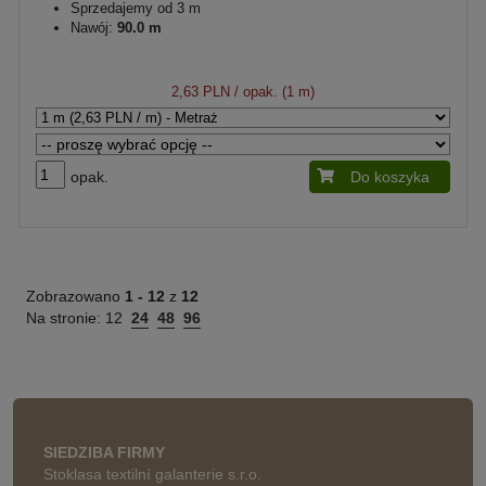
Sprzedajemy od 3 m
Nawój:
90.0 m
2,63 PLN
/ opak. (1 m)
opak.
Do koszyka
Zobrazowano
1 -
12
z
12
Na stronie:
12
24
48
96
SIEDZIBA FIRMY
Stoklasa textilní galanterie s.r.o.