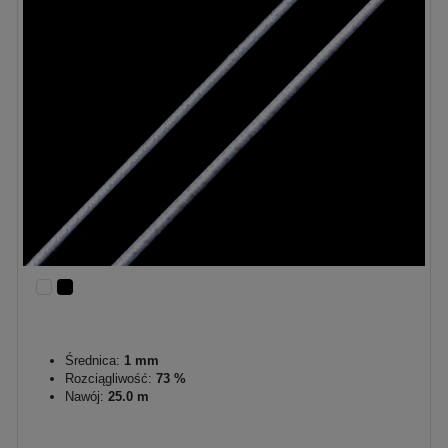
Średnica:
1 mm
Rozciągliwość:
73 %
Nawój:
25.0 m