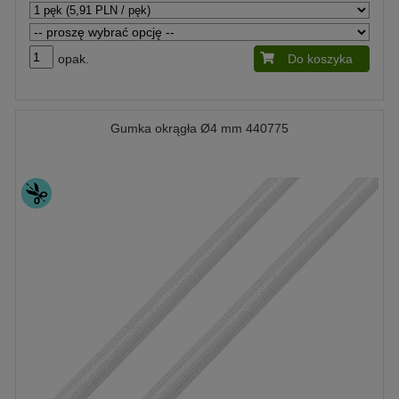
opak.
Do koszyka
Gumka okrągła Ø4 mm 440775