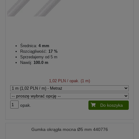
Średnica:
4 mm
Rozciągliwość:
17 %
Sprzedajemy od 5 m
Nawój:
100.0 m
1,02 PLN
/ opak. (1 m)
opak.
Do koszyka
Gumka okrągła mocna Ø5 mm 440776