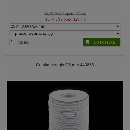
33,25 PLN
/ opak. (25 m)
15,- PLN
/ opak. (25 m)
opak.
Do koszyka
Gumka okrągła Ø3 mm 440833