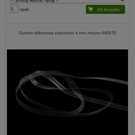
opak.
Do koszyka
Gumka silikonowa szerokość 4 mm mocna 440975