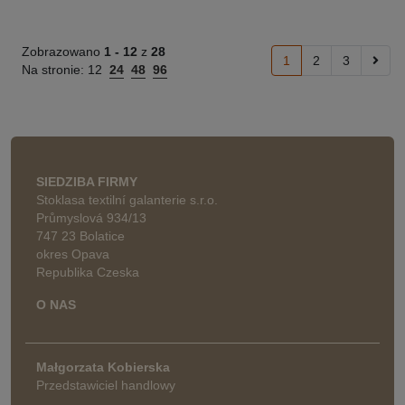
Zobrazowano
1 -
12
z
28
1
2
3
Na stronie:
12
24
48
96
SIEDZIBA FIRMY
Stoklasa textilní galanterie s.r.o.
Průmyslová 934/13
747 23 Bolatice
okres Opava
Republika Czeska
O NAS
Małgorzata Kobierska
Przedstawiciel handlowy