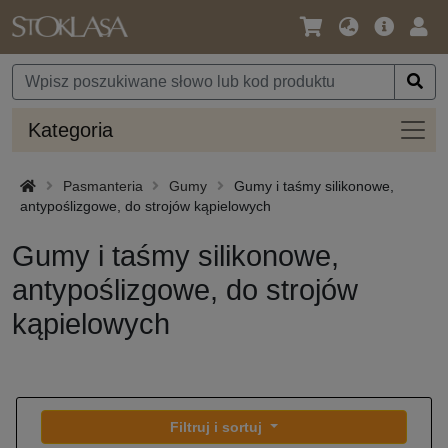
Język
Oferta
Zalo
/
główna
się
Waluta
Kateg
Kategoria
Pasmanteria
Gumy
Gumy i taśmy silikonowe,
antypoślizgowe, do strojów kąpielowych
Gumy i taśmy silikonowe,
antypoślizgowe, do strojów
kąpielowych
Filtruj i sortuj