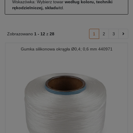
Wskazówka: Wybierz towar
według koloru, techniki
rękodzielniczej, składu
itd.
Zobrazowano
1 -
12
z
28
1
2
3
Gumka silikonowa okrągła Ø0,4; 0,6 mm 440971