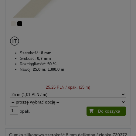
Szerokość:
8 mm
Grubość:
0,7 mm
Rozciągliwość:
50 %
Nawój:
25.0 m, 1300.0 m
25,25 PLN
/ opak. (25 m)
opak.
Do koszyka
Gumka silikonowa szerokość 8 mm delikatna / cienka 730372