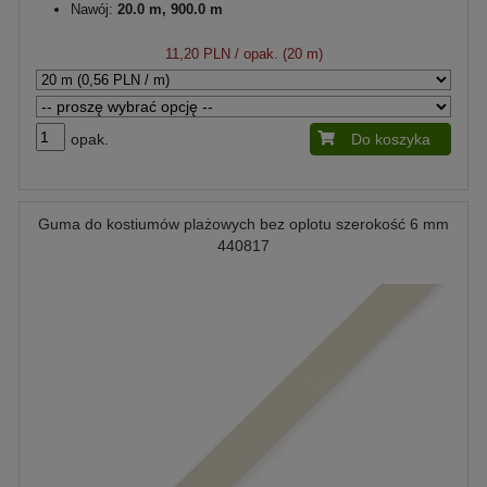
Nawój:
20.0 m, 900.0 m
11,20 PLN
/ opak. (20 m)
opak.
Do koszyka
Guma do kostiumów plażowych bez oplotu szerokość 6 mm
440817