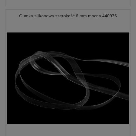
Gumka silikonowa szerokość 6 mm mocna 440976