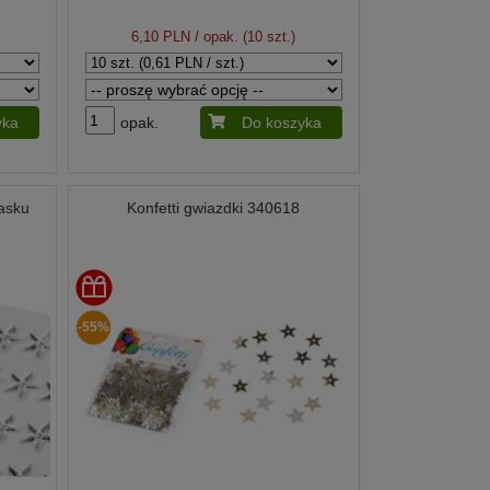
6,10 PLN
/ opak. (10 szt.)
yka
opak.
Do koszyka
asku
Konfetti gwiazdki 340618
1
-55%