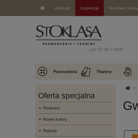
Artykuły
Inspiracje
Vouchery pod
… już 36 lat z nami
Pasmanteria
Tkaniny
Oferta specjalna
Gw
Nowości
Nowe kolory
Rabaty