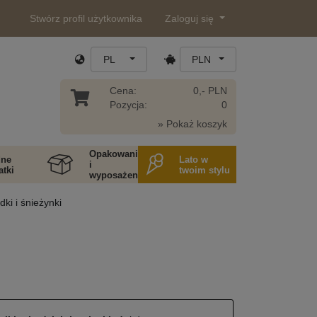
Stwórz profil użytkownika
Zaloguj się
PL
PLN
Cena:
0,- PLN
Pozycja:
0
» Pokaż koszyk
Opakowania
ne
Lato w
i
tki
twoim stylu
wyposażenie
ki i śnieżynki