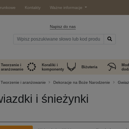
arunkowe
Kontakty
Ważne informacje
Napisz do nas
Tworzenie i
Koraliki i
Mod
Biżuteria
aranżowanie
komponenty
doda
Tworzenie i aranżowanie
Dekoracje na Boże Narodzenie
Gwiazd
iazdki i śnieżynki