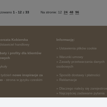
azowano
1 -
12
z
33
Na stronie:
12
24
48
96
orzata Kobierska
Informację:
dstawiciel handlowy
» Ustawienia plików cookie
baty i profity dla klientów
» Warunki umowy
towych
» Zasady przetwarzania danych
ykuły
osobowych
 tydzień
nowe inspiracje za
» Sposób dostawy i płatności
mo
- strona w języku czeskim
» Reklamacje
» Dlaczego należy się zarejestro
» Najczęściej zadawane pytania