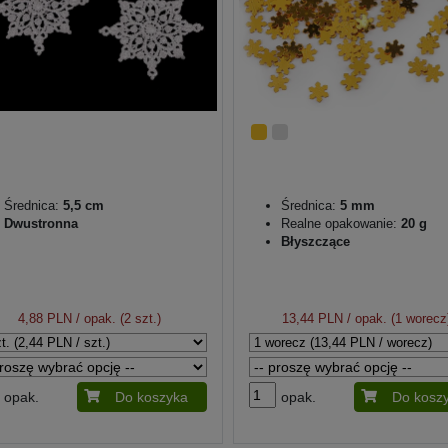
Średnica:
5,5 cm
Średnica:
5 mm
Dwustronna
Realne opakowanie:
20 g
Błyszczące
4,88 PLN
/ opak. (2 szt.)
13,44 PLN
/ opak. (1 worecz
opak.
Do koszyka
opak.
Do kosz