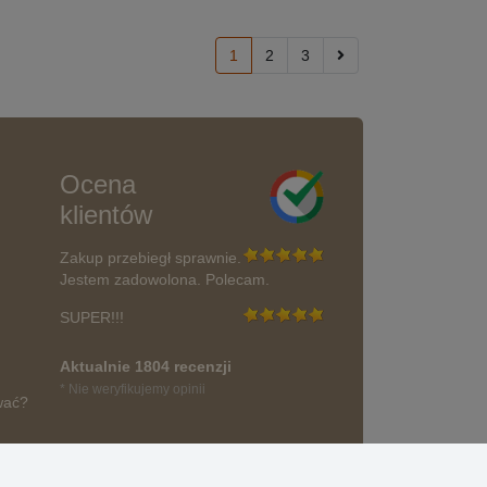
1
2
3
Ocena
klientów
Zakup przebiegł sprawnie.
Jestem zadowolona. Polecam.
SUPER!!!
Aktualnie 1804 recenzji
* Nie weryfikujemy opinii
wać?