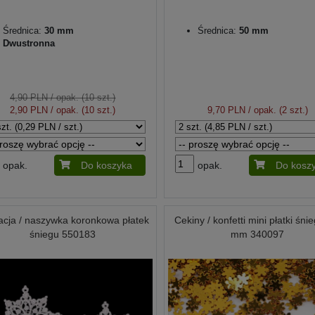
Średnica:
30 mm
Średnica:
50 mm
Dwustronna
4,90 PLN
/ opak. (10 szt.)
2,90 PLN
/ opak. (10 szt.)
9,70 PLN
/ opak. (2 szt.)
opak.
Do koszyka
opak.
Do kosz
kacja / naszywka koronkowa płatek
Cekiny / konfetti mini płatki śn
śniegu 550183
mm 340097