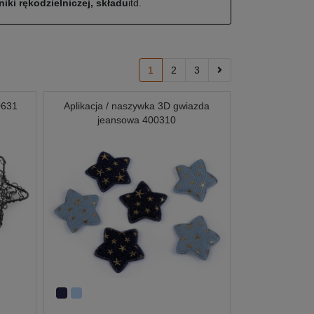
iki rękodzielniczej, składu
itd.
1
2
3
0631
Aplikacja / naszywka 3D gwiazda
jeansowa 400310