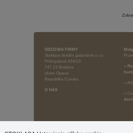
Zobr
SIEDZIBA FIRMY
Małg
Stoklasa textilní galanterie s.r.o.
Prze
Průmyslová 934/13
»
Ra
747 23 Bolatice
hur
okres Opava
Republika Czeska
» Art
O NAS
» Co
dar