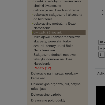
bombki i ozdoby do zawieszenia
choinki świąteczne
dekoracje na Boże Narodzenie
dekoracje świąteczne i akcesoria
do tworzenia
dekoracyjny metraż na Boże
Narodzenie
gwiazdki i śnieżynki
Mikołajowe i bożonarodzeniowe
skarpety, woreczki i torby
sznurki, sznury i rurki Bożo
Narodzeniowe
Świąteczne dodatki modowe
tekstylia domowe na Boże
Narodzenie
Rabaty (12)
Dekoracje na imprezy, urodziny,
Apli
karnawał
Dekoracyjna organza, tiul, satyna,
tafta i juta
Dekoracyjne ozdoby
Drewniane półprodukty