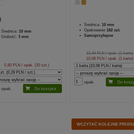
Średnica:
10 mm
Opakowanie
182 szt.
Średnica:
10 mm
Samoprzylepne
Grubość:
3 mm
13,44 PLN
/ opak. (1 karta)
10,08 PLN
/ opak. (1 karta)
5,80 PLN
/ opak. (20 szt.)
opak.
Do kosz
opak.
Do koszyka