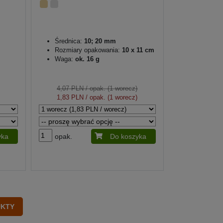
Średnica:
10; 20 mm
Rozmiary opakowania:
10 x 11 cm
Waga:
ok. 16 g
4,07 PLN
/ opak. (1 worecz)
1,83 PLN
/ opak. (1 worecz)
yka
opak.
Do koszyka