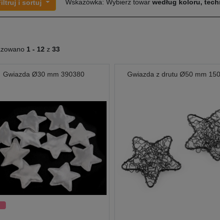
Wskazówka: Wybierz towar
według koloru, techn
iltruj i sortuj
azowano
1 -
12
z
33
Gwiazda Ø30 mm 390380
Gwiazda z drutu Ø50 mm 15