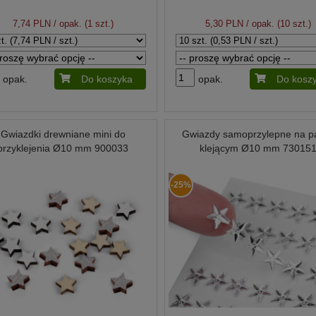
7,74 PLN
/ opak. (1 szt.)
5,30 PLN
/ opak. (10 szt.)
opak.
Do koszyka
opak.
Do kosz
Gwiazdki drewniane mini do
Gwiazdy samoprzylepne na p
przyklejenia Ø10 mm 900033
klejącym Ø10 mm 73015
-25%