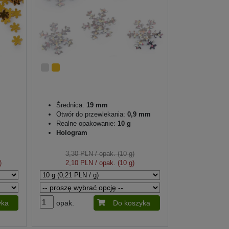
Średnica:
19 mm
Otwór do przewlekania:
0,9 mm
Realne opakowanie:
10 g
Hologram
3,30 PLN
/ opak. (10 g)
)
2,10 PLN
/ opak. (10 g)
yka
opak.
Do koszyka