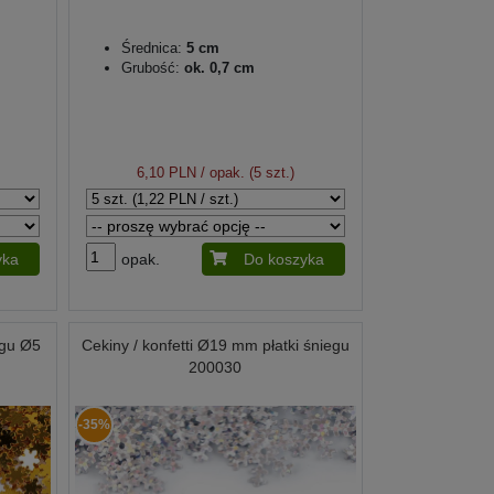
Średnica:
5 cm
Grubość:
ok. 0,7 cm
6,10 PLN
/ opak. (5 szt.)
yka
opak.
Do koszyka
iegu Ø5
Cekiny / konfetti Ø19 mm płatki śniegu
200030
-35%