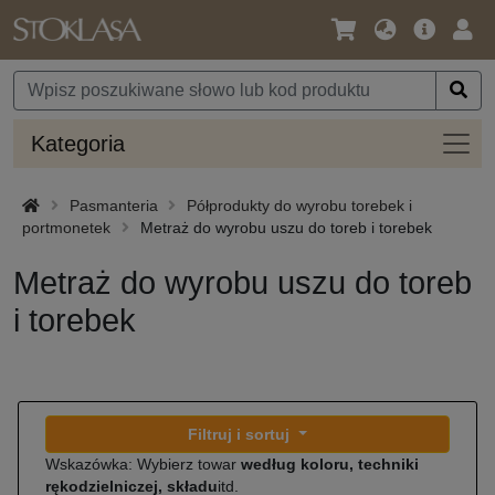
Język
Oferta
Zalo
/
główna
się
Waluta
Kateg
Kategoria
Pasmanteria
Półprodukty do wyrobu torebek i
portmonetek
Metraż do wyrobu uszu do toreb i torebek
Metraż do wyrobu uszu do toreb
i torebek
Filtruj i sortuj
Wskazówka: Wybierz towar
według koloru, techniki
rękodzielniczej, składu
itd.