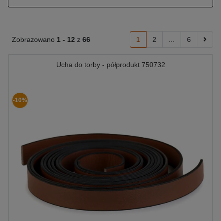
Zobrazowano
1 -
12
z
66
1
2
...
6
Ucha do torby - półprodukt 750732
-10%