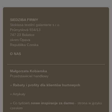
SIEDZIBA FIRMY
Stoklasa textilní galanterie s.r.o.
Průmyslová 934/13
747 23 Bolatice
okres Opava
Republika Czeska
O NAS
Małgorzata Kobierska
Przedstawiciel handlowy
»
Rabaty i profity dla klientów hurtowych
» Artykuły
» Co tydzień
nowe inspiracje za darmo
- strona w języku
czeskim