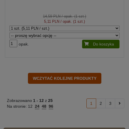
14,59 PLN
/ opak. (1 szt.)
5,11 PLN
/ opak. (1 szt.)
opak.
Do koszyka
Zobrazowano
1 -
12
z
25
1
2
3
Na stronie:
12
24
48
96