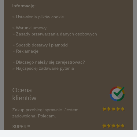
Informację:
» Ustawienia plików cookie
» Warunki umowy
» Zasady przetwarzania danych osobowych
» Sposób dostawy i płatności
» Reklamacje
» Dlaczego należy się zarejestrować?
» Najczęściej zadawane pytania
Ocena
klientów
Zakup przebiegł sprawnie. Jestem
zadowolona. Polecam.
SUPER!!!