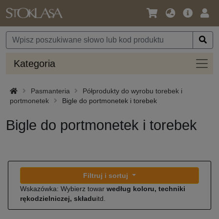
Język
Oferta
Zalo
/
główna
się
Waluta
Kateg
Kategoria
Pasmanteria
Półprodukty do wyrobu torebek i
portmonetek
Bigle do portmonetek i torebek
Bigle do portmonetek i torebek
Filtruj i sortuj
Wskazówka: Wybierz towar
według koloru, techniki
rękodzielniczej, składu
itd.