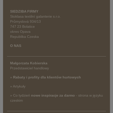
SIEDZIBA FIRMY
Stoklasa textilní galanterie s.r.o.
Průmyslová 934/13
747 23 Bolatice
okres Opava
Republika Czeska
O NAS
Małgorzata Kobierska
Przedstawiciel handlowy
»
Rabaty i profity dla klientów hurtowych
» Artykuły
» Co tydzień
nowe inspiracje za darmo
- strona w języku
czeskim