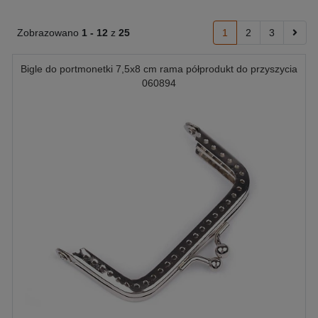
Zobrazowano
1 -
12
z
25
1
2
3
Bigle do portmonetki 7,5x8 cm rama półprodukt do przyszycia
060894