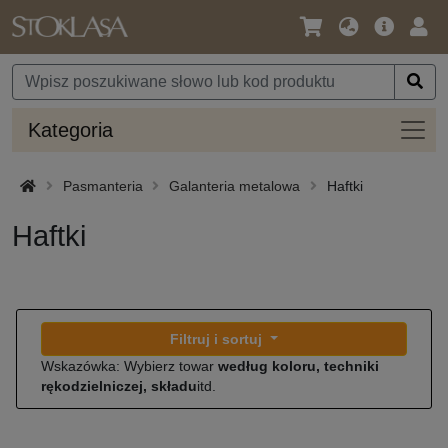
Język
Oferta
Zalo
/
główna
się
Waluta
Kateg
Kategoria
Pasmanteria
Galanteria metalowa
Haftki
Haftki
Filtruj i sortuj
Wskazówka: Wybierz towar
według koloru, techniki
rękodzielniczej, składu
itd.