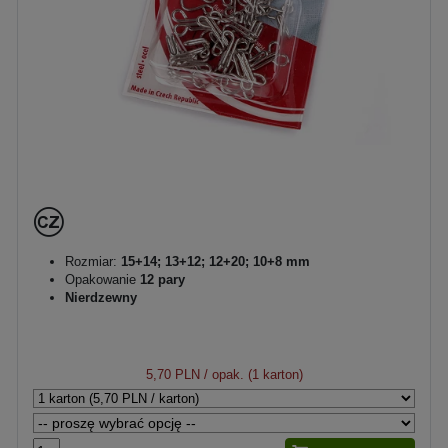
Rozmiar:
15+14; 13+12; 12+20; 10+8 mm
Opakowanie
12 pary
Nierdzewny
5,70 PLN
/ opak. (1 karton)