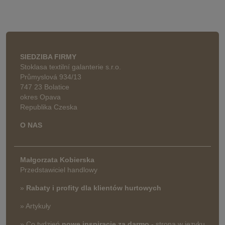
SIEDZIBA FIRMY
Stoklasa textilní galanterie s.r.o.
Průmyslová 934/13
747 23 Bolatice
okres Opava
Republika Czeska
O NAS
Małgorzata Kobierska
Przedstawiciel handlowy
»
Rabaty i profity dla klientów hurtowych
» Artykuły
» Co tydzień
nowe inspiracje za darmo
- strona w języku