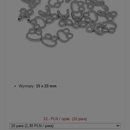
Wymiary:
15 x 23 mm
13,- PLN
/ opak. (10 para)