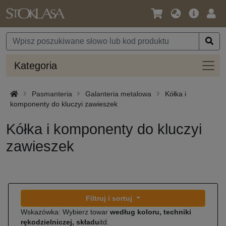
Język
Oferta
Zalo
/
główna
się
Waluta
Kateg
Kategoria
Pasmanteria
Galanteria metalowa
Kółka i
komponenty do kluczyi zawieszek
Kółka i komponenty do kluczyi
zawieszek
Filtruj i sortuj
Wskazówka: Wybierz towar
według koloru, techniki
rękodzielniczej, składu
itd.