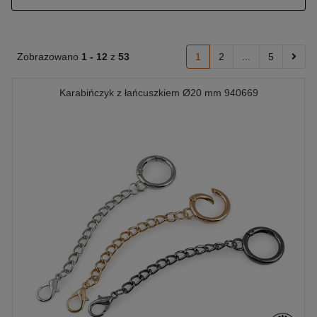
Zobrazowano
1 -
12
z
53
1
2
...
5
Karabińczyk z łańcuszkiem Ø20 mm 940669