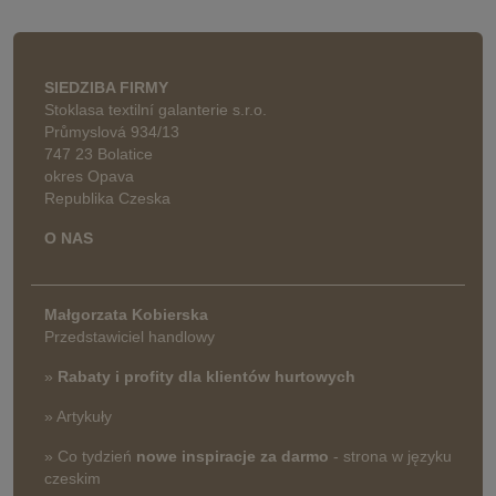
SIEDZIBA FIRMY
Stoklasa textilní galanterie s.r.o.
Průmyslová 934/13
747 23 Bolatice
okres Opava
Republika Czeska
O NAS
Małgorzata Kobierska
Przedstawiciel handlowy
»
Rabaty i profity dla klientów hurtowych
» Artykuły
» Co tydzień
nowe inspiracje za darmo
- strona w języku
czeskim