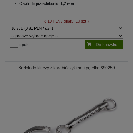
Otwór do przewlekania:
1,7 mm
8,10 PLN
/ opak. (10 szt.)
opak.
Do koszyka
Brelok do kluczy z karabińczykiem i pętelką 890259