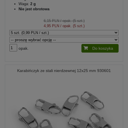
Waga:
2 g
Nie jest obrotowa
6,15 PLN
/ opak. (5 szt.)
4,95 PLN
/ opak. (5 szt.)
opak.
Do koszyka
Karabińczyk ze stali nierdzewnej 12x25 mm 930601