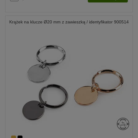
Krążek na klucze Ø20 mm z zawieszką / identyfikator 900514