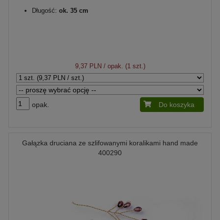
Długość:
ok. 35 cm
9,37 PLN
/ opak. (1 szt.)
opak.
Do koszyka
Gałązka druciana ze szlifowanymi koralikami hand made
400290