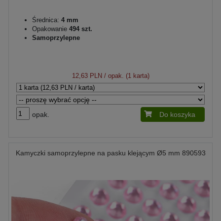
Średnica:
4 mm
Opakowanie
494 szt.
Samoprzylepne
12,63 PLN
/ opak. (1 karta)
opak.
Do koszyka
Kamyczki samoprzylepne na pasku klejącym Ø5 mm 890593