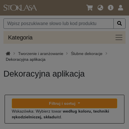
Język
Oferta
Zalo
/
główna
się
Waluta
Kateg
Kategoria
Tworzenie i aranżowanie
Ślubne dekoracje
Dekoracyjna aplikacja
Dekoracyjna aplikacja
Filtruj i sortuj
Wskazówka: Wybierz towar
według koloru, techniki
rękodzielniczej, składu
itd.