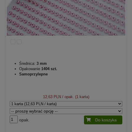
Średnica:
3 mm
Opakowanie
1404 szt.
Samoprzylepne
12,63 PLN
/ opak. (1 karta)
opak.
Do koszyka