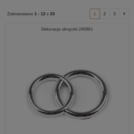
Zobrazowano
1 -
12
z
33
1
2
3
Dekoracja obrączki 240861