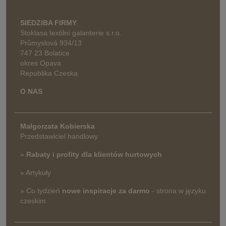
SIEDZIBA FIRMY
Stoklasa textilní galanterie s.r.o.
Průmyslová 934/13
747 23 Bolatice
okres Opava
Republika Czeska
O NAS
Małgorzata Kobierska
Przedstawiciel handlowy
»
Rabaty i profity dla klientów hurtowych
» Artykuły
» Co tydzień
nowe inspiracje za darmo
- strona w języku
czeskim