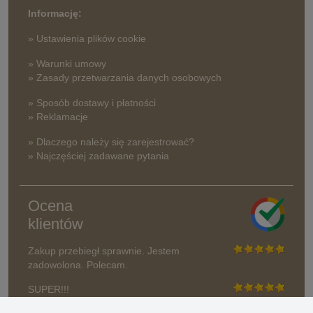
Informację:
» Ustawienia plików cookie
» Warunki umowy
» Zasady przetwarzania danych osobowych
» Sposób dostawy i płatności
» Reklamacje
» Dlaczego należy się zarejestrować?
» Najczęściej zadawane pytania
Ocena
klientów
Zakup przebiegł sprawnie. Jestem
zadowolona. Polecam.
SUPER!!!