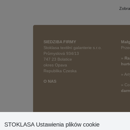
Zobr
SIEDZIBA FIRMY
Małg
Stoklasa textilní galanterie s.r.o.
Prze
Průmyslová 934/13
»
Ra
747 23 Bolatice
hur
okres Opava
Republika Czeska
» Art
O NAS
» Co
dar
STOKLASA Ustawienia plików cookie