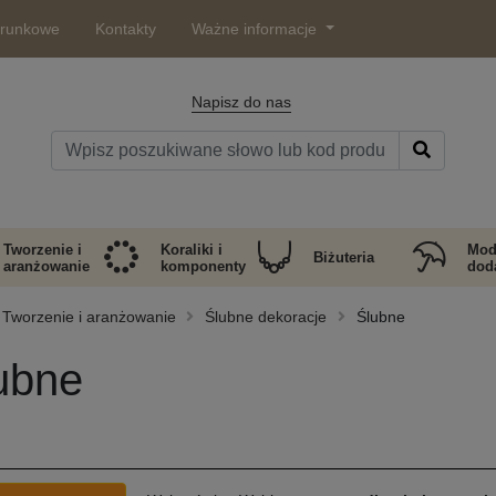
arunkowe
Kontakty
Ważne informacje
Napisz do nas
Tworzenie i
Koraliki i
Mod
Biżuteria
aranżowanie
komponenty
doda
Tworzenie i aranżowanie
Ślubne dekoracje
Ślubne
ubne