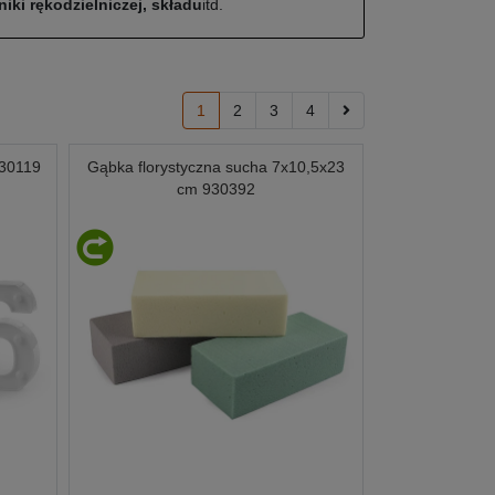
iki rękodzielniczej, składu
itd.
1
2
3
4
930119
Gąbka florystyczna sucha 7x10,5x23
cm 930392