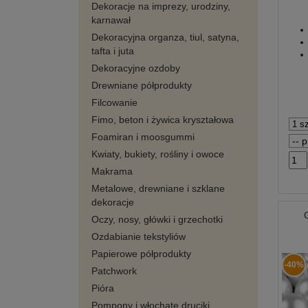
Dekoracje na imprezy, urodziny,
karnawał
Dekoracyjna organza, tiul, satyna,
tafta i juta
Dekoracyjne ozdoby
Drewniane półprodukty
Filcowanie
Fimo, beton i żywica kryształowa
Foamiran i moosgummi
Kwiaty, bukiety, rośliny i owoce
Makrama
Metalowe, drewniane i szklane
dekoracje
Oczy, nosy, główki i grzechotki
Ozdabianie tekstyliów
Papierowe półprodukty
-40%
Patchwork
Pióra
Pompony i włochate druciki