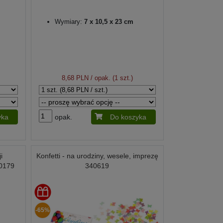
Wymiary:
7 x 10,5 x 23 cm
8,68 PLN
/ opak. (1 szt.)
yka
opak.
Do koszyka
i
Konfetti - na urodziny, wesele, imprezę
30179
340619
-65%