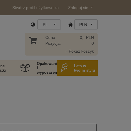
Stwórz profil użytkownika
Zaloguj się
PL
PLN
Cena:
0,- PLN
Pozycja:
0
» Pokaż koszyk
Opakowania
ne
Lato w
i
tki
twoim stylu
wyposażenie