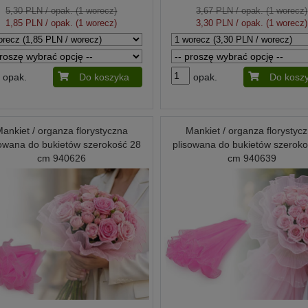
5,30 PLN
/ opak. (1 worecz)
3,67 PLN
/ opak. (1 worecz)
1,85 PLN
/ opak. (1 worecz)
3,30 PLN
/ opak. (1 worecz)
opak.
Do koszyka
opak.
Do kosz
ankiet / organza florystyczna
Mankiet / organza florystyc
sowana do bukietów szerokość 28
plisowana do bukietów szeroko
cm 940626
cm 940639