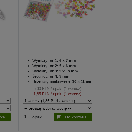
Wymiary:
nr 1: 6 x 7 mm
Wymiary:
nr 2: 5 x 6 mm
Wymiary:
nr 3: 9 x 15 mm
Średnica:
nr 4: 9 mm
Rozmiary opakowania:
10 x 11 cm
5,30 PLN
/ opak. (1 worecz)
1,85 PLN
/ opak. (1 worecz)
yka
opak.
Do koszyka