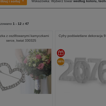
Wskazówka: Wybierz towar
według koloru, techn
iltruj i sortuj
azowano
1 -
12
z
47
zka z oszlifowanymi kamyczkami
Cyfry podświetlane dekoracja 
serce, kwiat 330325
-86%