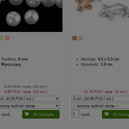
Średnica:
8 mm
Wymiary:
4,5 x 5,3 cm
Błyszczący
Wysokość:
1,8 cm
8,20 PLN
/ opak. (20 szt.)
4,80 PLN
/ opak. (20 szt.)
21,70 PLN
/ opak. (2 szt.)
opak.
Do koszyka
opak.
Do kosz