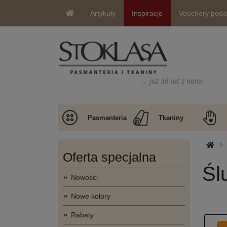
Artykuły
Inspiracje
Vouchery pod
… już 36 lat z nami
Pasmanteria
Tkaniny
Oferta specjalna
Śl
Nowości
Nowe kolory
Rabaty