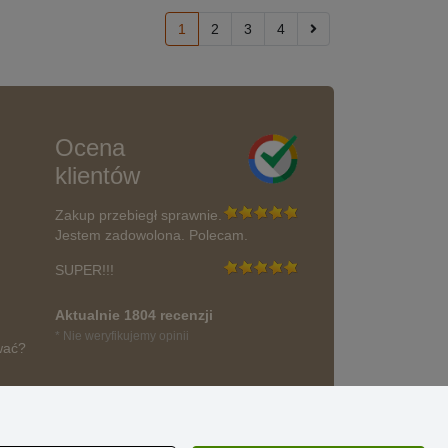
1
2
3
4
Ocena
klientów
Zakup przebiegł sprawnie.
Jestem zadowolona. Polecam.
SUPER!!!
Aktualnie 1804 recenzji
* Nie weryfikujemy opinii
wać?