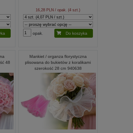
16,28 PLN
/ opak. (4 szt.)
yka
opak.
Do koszyka
zna
Mankiet / organza florystyczna
ść 48
plisowana do bukietów z koralikami
szerokość 28 cm 940638