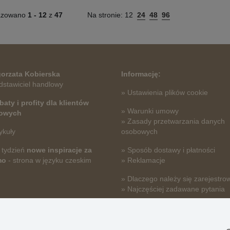
azowano
1 -
12
z
47
Na stronie:
12
24
48
96
orzata Kobierska
Informację:
dstawiciel handlowy
» Ustawienia plików cookie
baty i profity dla klientów
» Warunki umowy
towych
» Zasady przetwarzania danych
ykuły
osobowych
 tydzień
nowe inspiracje za
» Sposób dostawy i płatności
mo
- strona w języku czeskim
» Reklamacje
» Dlaczego należy się zarejestro
» Najczęściej zadawane pytania