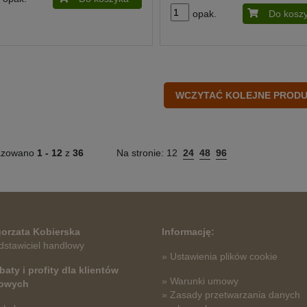
opak.
Do kosz
azowano
1 -
12
z
36
Na stronie:
12
24
48
96
orzata Kobierska
Informację:
dstawiciel handlowy
» Ustawienia plików cookie
baty i profity dla klientów
» Warunki umowy
towych
» Zasady przetwarzania danych