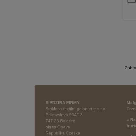
Zobr
SIEDZIBA FIRMY
Małg
Stoklasa textilní galanterie s.r.o.
Prze
Průmyslová 934/13
»
Ra
747 23 Bolatice
hur
okres Opava
Republika Czeska