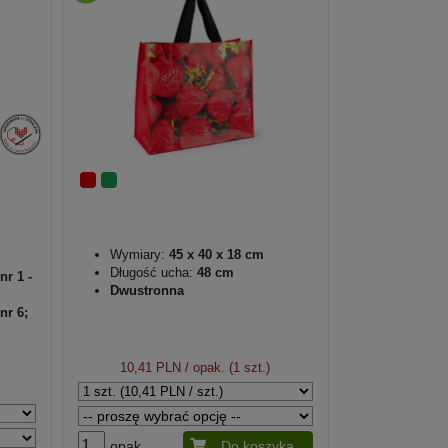
Wymiary:
45 x 40 x 18 cm
Długość ucha:
48 cm
nr 1 -
Dwustronna
nr 6;
10,41 PLN
/ opak. (1 szt.)
opak.
Do koszyka