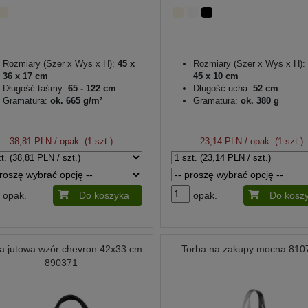
Rozmiary (Szer x Wys x H):
45 x
Rozmiary (Szer x Wys x H):
36 x 17 cm
45 x 10 cm
Długość taśmy:
65 - 122 cm
Długość ucha:
52 cm
Gramatura:
ok. 665 g/m²
Gramatura:
ok. 380 g
38,81 PLN
/ opak. (1 szt.)
23,14 PLN
/ opak. (1 szt.)
opak.
Do koszyka
opak.
Do kosz
a jutowa wzór chevron 42x33 cm
Torba na zakupy mocna 810
890371