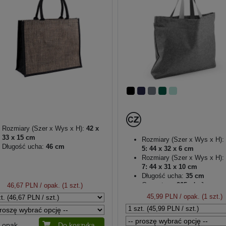
Rozmiary (Szer x Wys x H):
42 x
33 x 15 cm
Rozmiary (Szer x Wys x H):
Długość ucha:
46 cm
5: 44 x 32 x 6 cm
Rozmiary (Szer x Wys x H):
7: 44 x 31 x 10 cm
Długość ucha:
35 cm
Gramatura:
205 g/m²
46,67 PLN
/ opak. (1 szt.)
Unisex
45,99 PLN
/ opak. (1 szt.)
opak.
Do koszyka