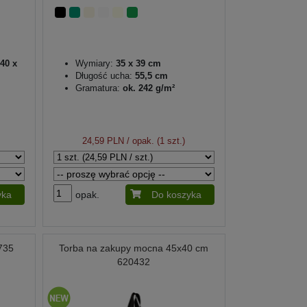
40 x
Wymiary:
35 x 39 cm
Długość ucha:
55,5 cm
Gramatura:
ok. 242 g/m²
24,59 PLN
/ opak. (1 szt.)
yka
opak.
Do koszyka
735
Torba na zakupy mocna 45x40 cm
620432