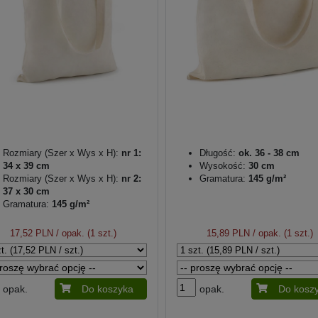
Rozmiary (Szer x Wys x H):
nr 1:
Długość:
ok. 36 - 38 cm
34 x 39 cm
Wysokość:
30 cm
Rozmiary (Szer x Wys x H):
nr 2:
Gramatura:
145 g/m²
37 x 30 cm
Gramatura:
145 g/m²
17,52 PLN
/ opak. (1 szt.)
15,89 PLN
/ opak. (1 szt.)
opak.
Do koszyka
opak.
Do kosz