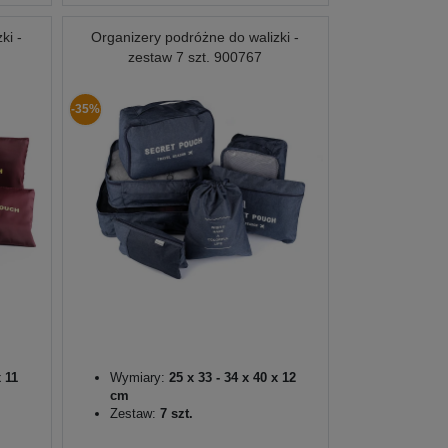
ki -
Organizery podróżne do walizki -
zestaw 7 szt. 900767
-35%
x 11
Wymiary:
25 x 33 - 34 x 40 x 12
cm
Zestaw:
7 szt.