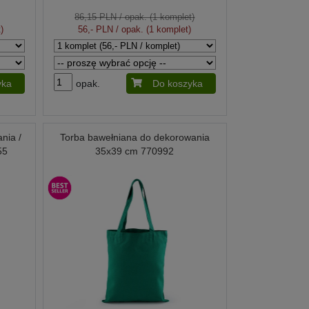
86,15 PLN
/ opak. (1 komplet)
)
56,- PLN
/ opak. (1 komplet)
yka
opak.
Do koszyka
nia /
Torba bawełniana do dekorowania
55
35x39 cm 770992