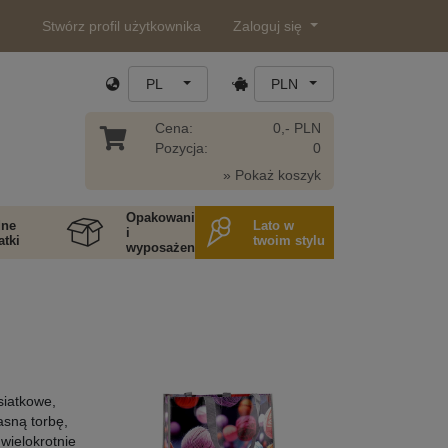
Stwórz profil użytkownika
Zaloguj się
PL
PLN
Cena:
0,- PLN
Pozycja:
0
» Pokaż koszyk
Opakowania
ne
Lato w
i
tki
twoim stylu
wyposażenie
siatkowe,
asną torbę,
wielokrotnie