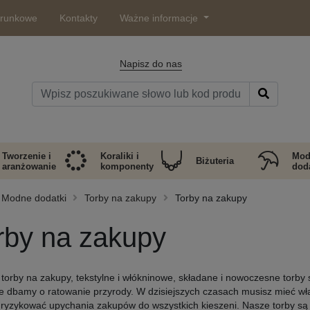
arunkowe
Kontakty
Ważne informacje
Napisz do nas
Tworzenie i
Koraliki i
Mod
Biżuteria
aranżowanie
komponenty
doda
Modne dodatki
Torby na zakupy
Torby na zakupy
rby na zakupy
 torby na zakupy, tekstylne i włókninowe, składane i nowoczesne torby 
e dbamy o ratowanie przyrody. W dzisiejszych czasach musisz mieć wł
 ryzykować upychania zakupów do wszystkich kieszeni. Nasze torby są 