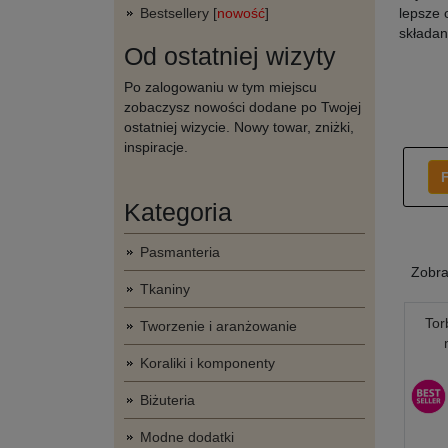
Bestsellery [
nowość
]
lepsze 
składan
Od ostatniej wizyty
Po zalogowaniu w tym miejscu
zobaczysz nowości dodane po Twojej
ostatniej wizycie. Nowy towar, zniżki,
inspiracje.
F
Kategoria
Pasmanteria
Zobr
Tkaniny
Tor
Tworzenie i aranżowanie
Koraliki i komponenty
Biżuteria
Modne dodatki