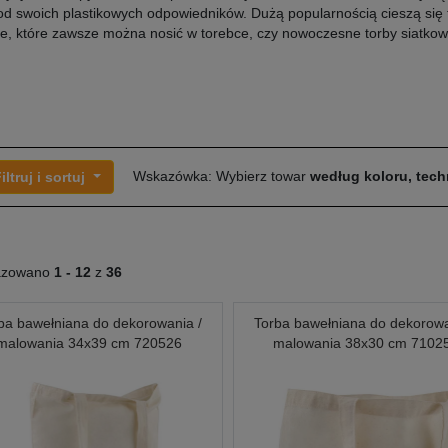
od swoich plastikowych odpowiedników. Dużą popularnością cieszą się 
e, które zawsze można nosić w torebce, czy nowoczesne torby siatkow
Wskazówka: Wybierz towar
według koloru, techn
iltruj i sortuj
azowano
1 -
12
z
36
ba bawełniana do dekorowania /
Torba bawełniana do dekorowa
malowania 34x39 cm 720526
malowania 38x30 cm 7102