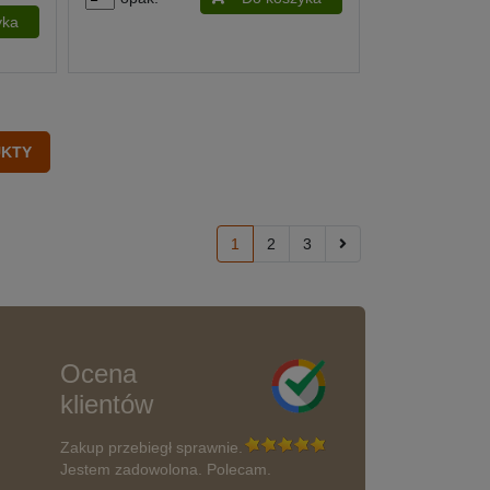
yka
1
2
3
Ocena
klientów
Zakup przebiegł sprawnie.
Jestem zadowolona. Polecam.