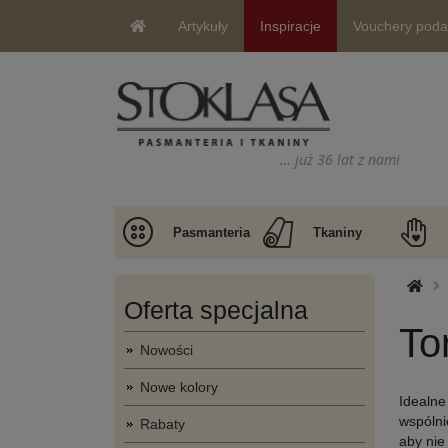
Artykuły
Inspiracje
Vouchery pod
… już 36 lat z nami
Pasmanteria
Tkaniny
Oferta specjalna
To
Nowości
Nowe kolory
Idealne
wspólni
Rabaty
aby nie