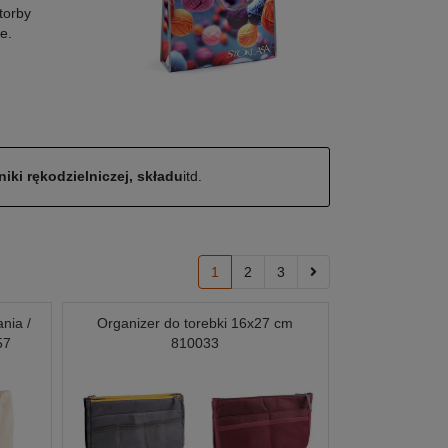
torby
e.
iki rękodzielniczej, składu
itd.
1
2
3
nia /
Organizer do torebki 16x27 cm
57
810033