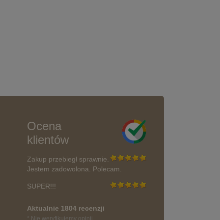
Ocena
klientów
Zakup przebiegł sprawnie.
Jestem zadowolona. Polecam.
SUPER!!!
Aktualnie 1804 recenzji
* Nie weryfikujemy opinii