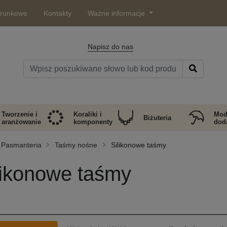
arunkowe
Kontakty
Ważne informacje
Napisz do nas
Tworzenie i
Koraliki i
Mod
Biżuteria
aranżowanie
komponenty
doda
Pasmanteria
Taśmy nośne
Silikonowe taśmy
likonowe taśmy