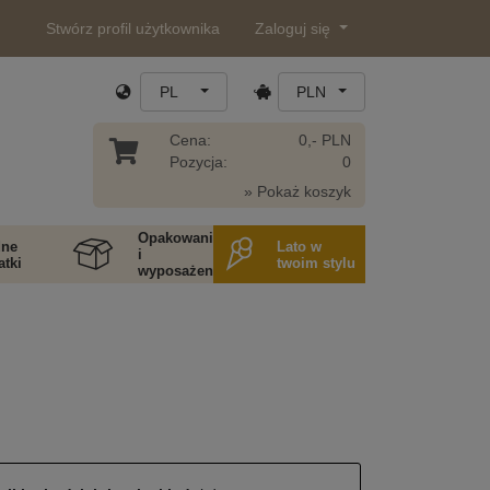
Stwórz profil użytkownika
Zaloguj się
PL
PLN
Cena:
0,- PLN
Pozycja:
0
» Pokaż koszyk
Opakowania
ne
Lato w
i
tki
twoim stylu
wyposażenie