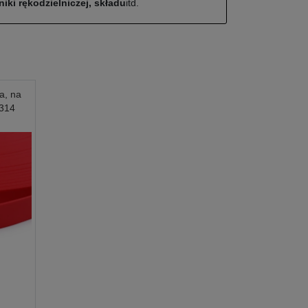
iki rękodzielniczej, składu
itd.
a, na
0314