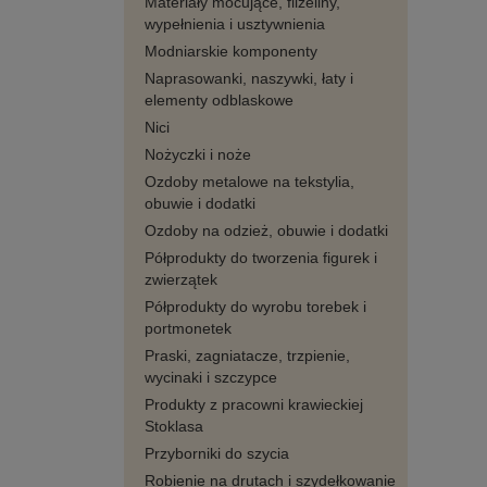
Materiały mocujące, flizeliny,
wypełnienia i usztywnienia
Modniarskie komponenty
Naprasowanki, naszywki, łaty i
elementy odblaskowe
Nici
Nożyczki i noże
Ozdoby metalowe na tekstylia,
obuwie i dodatki
Ozdoby na odzież, obuwie i dodatki
Półprodukty do tworzenia figurek i
zwierzątek
Półprodukty do wyrobu torebek i
portmonetek
Praski, zagniatacze, trzpienie,
wycinaki i szczypce
Produkty z pracowni krawieckiej
Stoklasa
Przyborniki do szycia
Robienie na drutach i szydełkowanie