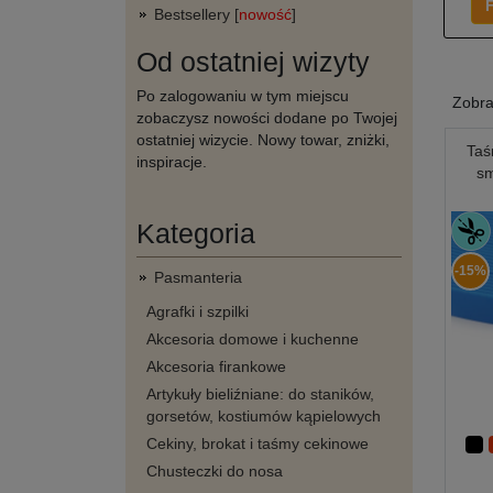
F
Bestsellery [
nowość
]
Od ostatniej wizyty
Po zalogowaniu w tym miejscu
Zobr
zobaczysz nowości dodane po Twojej
ostatniej wizycie. Nowy towar, zniżki,
Taś
inspiracje.
s
Kategoria
-15%
Pasmanteria
Agrafki i szpilki
Akcesoria domowe i kuchenne
Akcesoria firankowe
Artykuły bieliźniane: do staników,
gorsetów, kostiumów kąpielowych
Cekiny, brokat i taśmy cekinowe
Chusteczki do nosa