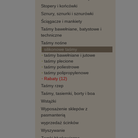
Stopery i końcówki
Sznury, sznurki i sznurówki
Ściągacze i mankiety
Taśmy bawełniane, batystowe i
techniczne
Taśmy nośne
silikonowe taśmy
taśmy bawełniane i jutowe
taśmy plecione
taśmy poliestrowe
taśmy polipropylenowe
Rabaty (12)
Taśmy rzep
Taśmy, tasiemki, borty i boa
Wstążki
Wyposażenie sklepów z
pasmanterią
wyprzedaż ścinków
Wyszywanie