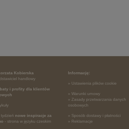
orzata Kobierska
Informację:
dstawiciel handlowy
» Ustawienia plików cookie
baty i profity dla klientów
» Warunki umowy
towych
» Zasady przetwarzania danych
ykuły
osobowych
 tydzień
nowe inspiracje za
» Sposób dostawy i płatności
mo
- strona w języku czeskim
» Reklamacje