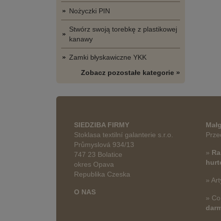
Nożyczki PIN
Stwórz swoją torebkę z plastikowej
kanawy
Zamki błyskawiczne YKK
Zobacz pozostałe kategorie »
SIEDZIBA FIRMY
Małg
Stoklasa textilní galanterie s.r.o.
Prze
Průmyslová 934/13
»
Ra
747 23 Bolatice
hur
okres Opava
Republika Czeska
» Art
O NAS
» Co
dar