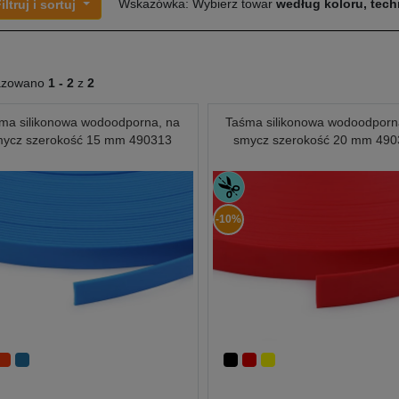
Wskazówka: Wybierz towar
według koloru, techn
iltruj i sortuj
azowano
1 -
2
z
2
ma silikonowa wodoodporna, na
Taśma silikonowa wodoodporn
mycz szerokość 15 mm 490313
smycz szerokość 20 mm 49
-10%