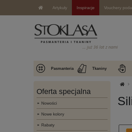
Artykuły
Inspiracje
Vouchery pod
… już 36 lat z nami
Pasmanteria
Tkaniny
Oferta specjalna
Si
Nowości
Nowe kolory
Rabaty