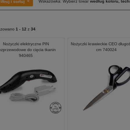
Wskazówka: Wybierz towar
według koloru, techn
iltruj i sortuj
azowano
1 -
12
z
34
Nożyczki elektryczne PIN
Nożyczki krawieckie CEO długo
ezprzewodowe do cięcia tkanin
cm 740024
940465