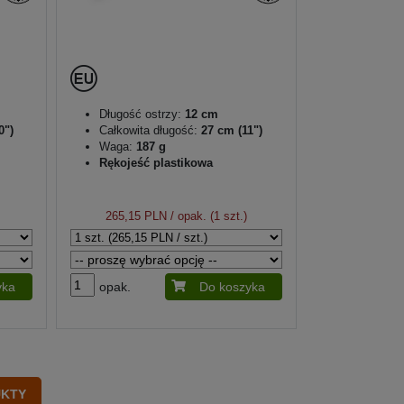
Długość ostrzy:
12 cm
0")
Całkowita długość:
27 cm (11")
Waga:
187 g
Rękojeść plastikowa
265,15 PLN
/ opak. (1 szt.)
yka
opak.
Do koszyka