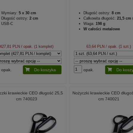
Wymiary:
5 x 30 cm
Długość ostrzy:
8 cm
Długość ostrzy:
2 cm
Całkowita długość:
21,5 cm (
USB-C
Waga:
198 g
W całości metalowe
427,81 PLN
/ opak. (1 komplet)
63,64 PLN
/ opak. (1 szt.)
opak.
Do koszyka
opak.
Do kosz
czki krawieckie CEO długość 25,5
Nożyczki krawieckie CEO długo
cm 740023
cm 740021