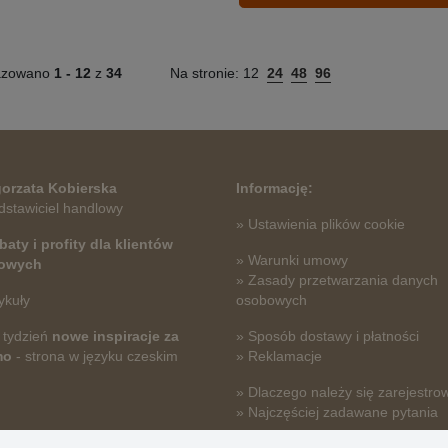
azowano
1 -
12
z
34
Na stronie:
12
24
48
96
orzata Kobierska
Informację:
dstawiciel handlowy
» Ustawienia plików cookie
baty i profity dla klientów
» Warunki umowy
towych
» Zasady przetwarzania danych
ykuły
osobowych
 tydzień
nowe inspiracje za
» Sposób dostawy i płatności
mo
- strona w języku czeskim
» Reklamacje
» Dlaczego należy się zarejestro
» Najczęściej zadawane pytania