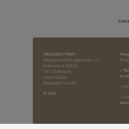
Zobr
SIEDZIBA FIRMY
Małg
Stoklasa textilní galanterie s.r.o.
Prze
Průmyslová 934/13
»
Ra
747 23 Bolatice
hur
okres Opava
Republika Czeska
» Art
O NAS
» Co
dar