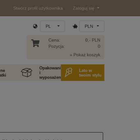
Stwórz profil użytkownika
Zaloguj się
PL
PLN
Cena:
0,- PLN
Pozycja:
0
» Pokaż koszyk
Opakowania
ne
Lato w
i
tki
twoim stylu
wyposażenie