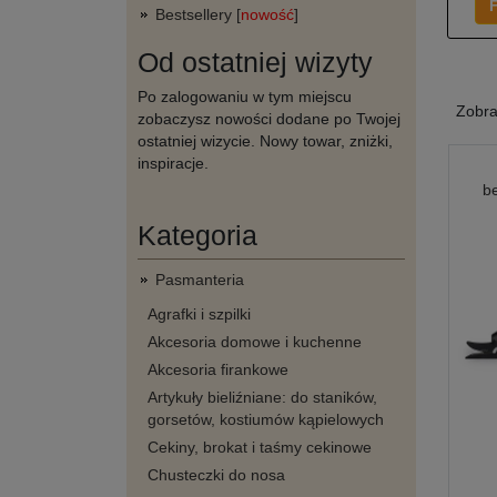
F
Bestsellery [
nowość
]
Od ostatniej wizyty
Po zalogowaniu w tym miejscu
Zobr
zobaczysz nowości dodane po Twojej
ostatniej wizycie. Nowy towar, zniżki,
inspiracje.
b
Kategoria
Pasmanteria
Agrafki i szpilki
Akcesoria domowe i kuchenne
Akcesoria firankowe
Artykuły bieliźniane: do staników,
gorsetów, kostiumów kąpielowych
Cekiny, brokat i taśmy cekinowe
Chusteczki do nosa