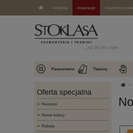
Artykuły
Inspiracje
Vouchery pod
… już 36 lat z nami
Pasmanteria
Tkaniny
Oferta specjalna
No
Nowości
Nowe kolory
Rabaty