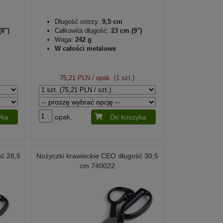
Długość ostrzy:
9,5 cm
8")
Całkowita długość:
23 cm (9")
Waga:
242 g
W całości metalowe
75,21 PLN
/ opak. (1 szt.)
yka
opak.
Do koszyka
ść 28,5
Nożyczki krawieckie CEO długość 30,5
cm 740022