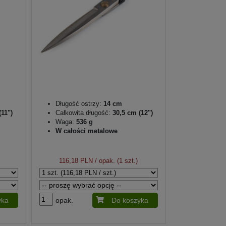
Długość ostrzy:
14 cm
11")
Całkowita długość:
30,5 cm (12")
Waga:
536 g
W całości metalowe
116,18 PLN
/ opak. (1 szt.)
yka
opak.
Do koszyka