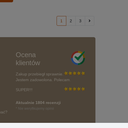
1
2
3
Ocena
klientów
Zakup przebiegł sprawnie.
Jestem zadowolona. Polecam.
SUPER!!!
Aktualnie 1804 recenzji
* Nie weryfikujemy opinii
wać?