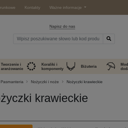
arunkowe
Kontakty
Ważne informacje
Napisz do nas
Tworzenie i
Koraliki i
Mod
Biżuteria
aranżowanie
komponenty
doda
Pasmanteria
Nożyczki i noże
Nożyczki krawieckie
życzki krawieckie