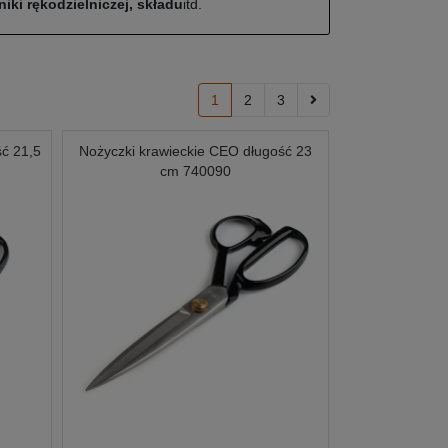
iki rękodzielniczej, składu
itd.
1
2
3
ść 21,5
Nożyczki krawieckie CEO długość 23
cm 740090