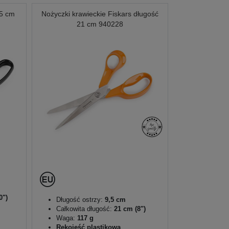
25 cm
Nożyczki krawieckie Fiskars długość
21 cm 940228
0")
Długość ostrzy:
9,5 cm
Całkowita długość:
21 cm (8")
Waga:
117 g
Rękojeść plastikowa