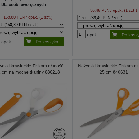
Dla osób leworęcznych
86,49 PLN
/ opak. (1 szt.)
158,80 PLN
/ opak. (1 szt.)
opak.
Do kosz
opak.
Do koszyka
yczki krawieckie Fiskars długość
Nożyczki krawieckie Fiskars d
1 cm na mocne tkaniny 880218
25 cm 840631