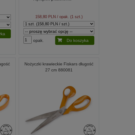
158,80 PLN
/ opak. (1 szt.)
yka
opak.
Do koszyka
ługość
Nożyczki krawieckie Fiskars długość
27 cm 880081