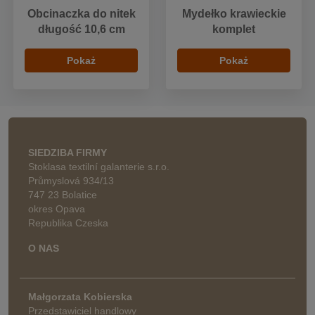
Obcinaczka do nitek
Mydełko krawieckie
długość 10,6 cm
komplet
Pokaż
Pokaż
SIEDZIBA FIRMY
Stoklasa textilní galanterie s.r.o.
Průmyslová 934/13
747 23 Bolatice
okres Opava
Republika Czeska
O NAS
Małgorzata Kobierska
Przedstawiciel handlowy