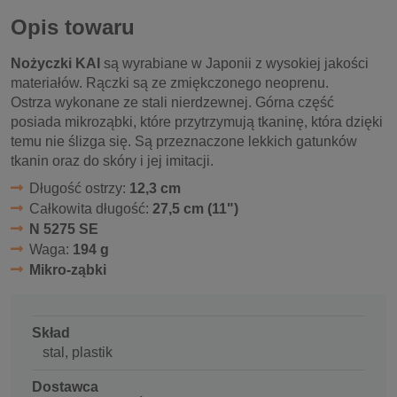
Opis towaru
Nożyczki KAI
są wyrabiane w Japonii z wysokiej jakości
materiałów. Rączki są ze zmiękczonego neoprenu.
Ostrza wykonane ze stali nierdzewnej. Górna część
posiada mikroząbki, które przytrzymują tkaninę, która dzięki
temu nie ślizga się. Są przeznaczone lekkich gatunków
tkanin oraz do skóry i jej imitacji.
Długość ostrzy:
12,3 cm
Całkowita długość:
27,5 cm (11")
N 5275 SE
Waga:
194 g
Mikro-ząbki
Skład
stal, plastik
Dostawca