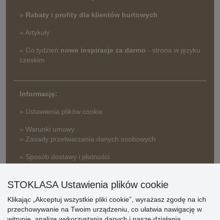
»
Rabaty i profity dla klientów hurtowych
» Artykuły
» Co tydzień
nowe inspiracje za darmo
- strona w języku
czeskim
Informację:
» Ustawienia plików cookie
» Warunki umowy
» Zasady przetwarzania danych osobowych
» Sposób dostawy i płatności
» Reklamacje
STOKLASA Ustawienia plików cookie
» Dlaczego należy się zarejestrować?
» Najczęściej zadawane pytania
Klikając „Akceptuj wszystkie pliki cookie”, wyrażasz zgodę na ich
przechowywanie na Twoim urządzeniu, co ułatwia nawigację w
witrynie, analizę wykorzystania danych i nasze działania