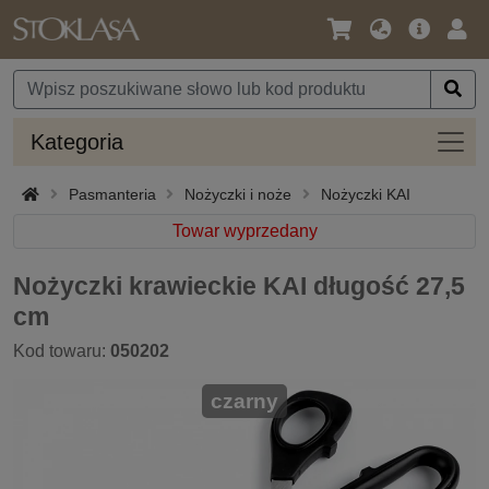
Język
Oferta
Zalo
/
główna
się
Waluta
Kateg
Kategoria
Pasmanteria
Nożyczki i noże
Nożyczki KAI
Towar wyprzedany
Nożyczki krawieckie KAI długość 27,5
cm
Kod towaru:
050202
czarny