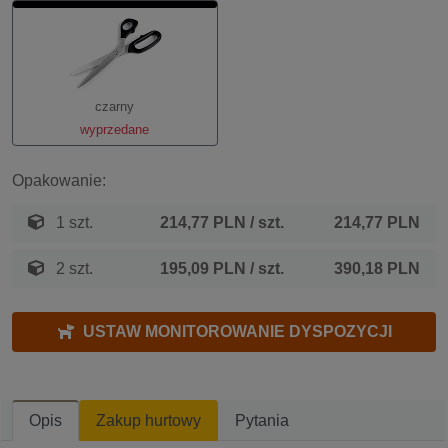
czarny
wyprzedane
Opakowanie:
1 szt.
214,77 PLN
/ szt.
214,77 PLN
2 szt.
195,09 PLN
/ szt.
390,18 PLN
USTAW MONITOROWANIE DYSPOZYCJI
Opis
Zakup hurtowy
Pytania