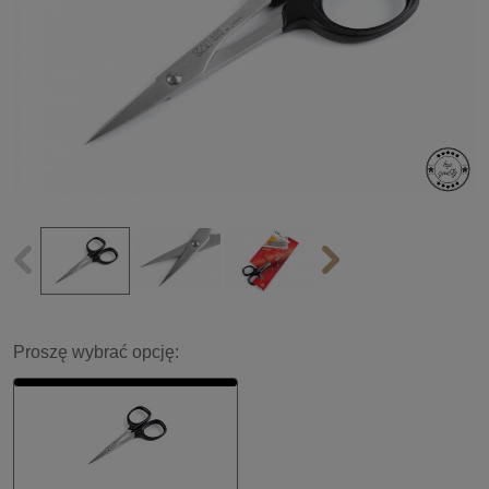
Proszę wybrać opcję: