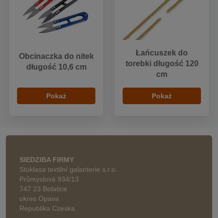
Łańcuszek do
Obcinaczka do nitek
torebki długość 120
długość 10,6 cm
cm
Pokaż
Pokaż
SIEDZIBA FIRMY
Stoklasa textilní galanterie s.r.o.
Průmyslová 934/13
747 23 Bolatice
okres Opava
Republika Czeska