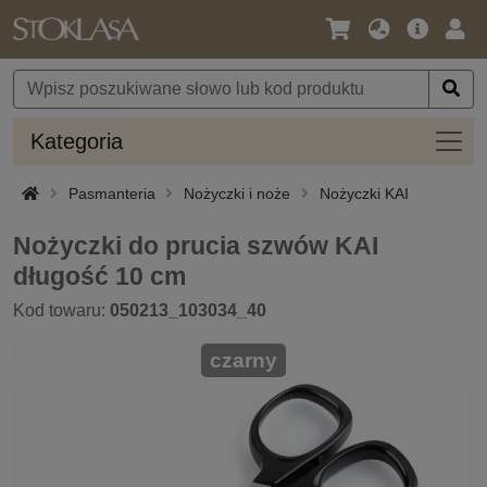
Język
Oferta
Zalo
/
główna
się
Waluta
Kateg
Kategoria
Pasmanteria
Nożyczki i noże
Nożyczki KAI
Nożyczki do prucia szwów KAI
długość 10 cm
Kod towaru:
050213_103034_40
czarny