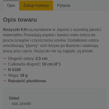
Opis
Zakup hurtowy
Pytania
Opis towaru
Nożyczki KAI
są wyrabiane w Japonii z wysokiej jakości
materiałów. Posiadają wąskie i bardzo ostre ostrza do
prucia ściegów i czyszczenia szwów. Dodatkowo ostrza
umożliwiają "płynny" ruch brzytw po tkaninie i ułatwiają
pracę przy cięciu. Nożyczki nie są zagięte, są proste.
Długość ostrzy:
2,5 cm
Całkowita długość:
10 cm (4")
N 5100
Waga:
18 g
Rękojeść plastikowa
Skład
stal, plastik