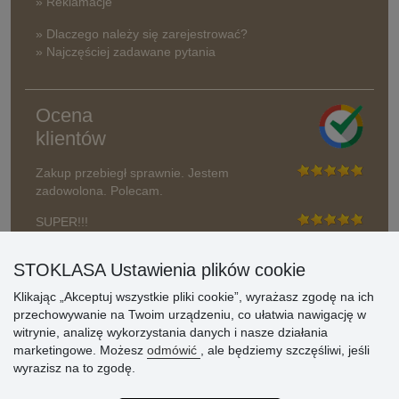
» Reklamacje
» Dlaczego należy się zarejestrować?
» Najczęściej zadawane pytania
Ocena
klientów
Zakup przebiegł sprawnie. Jestem
zadowolona. Polecam.
SUPER!!!
Aktualnie 1804 recenzji
STOKLASA Ustawienia plików cookie
* Nie weryfikujemy opinii
Klikając „Akceptuj wszystkie pliki cookie”, wyrażasz zgodę na ich
przechowywanie na Twoim urządzeniu, co ułatwia nawigację w
witrynie, analizę wykorzystania danych i nasze działania
marketingowe. Możesz
odmówić
, ale będziemy szczęśliwi, jeśli
wyrazisz na to zgodę.