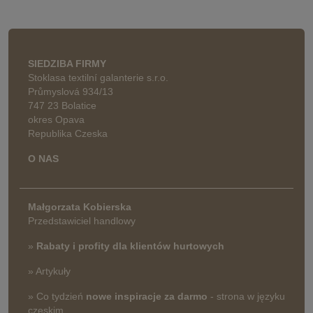
SIEDZIBA FIRMY
Stoklasa textilní galanterie s.r.o.
Průmyslová 934/13
747 23 Bolatice
okres Opava
Republika Czeska
O NAS
Małgorzata Kobierska
Przedstawiciel handlowy
»
Rabaty i profity dla klientów hurtowych
» Artykuły
» Co tydzień
nowe inspiracje za darmo
- strona w języku
czeskim