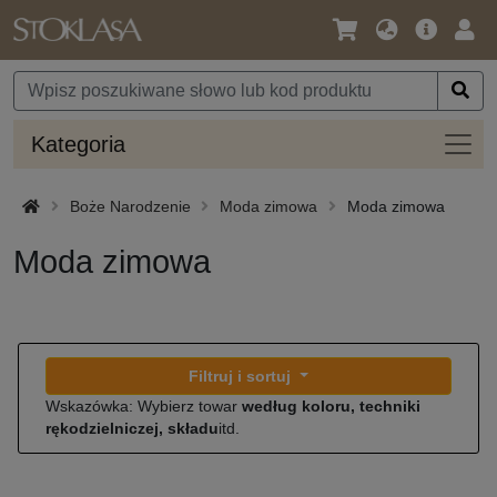
Język
Oferta
Zalo
/
główna
się
Waluta
Kateg
Kategoria
Boże Narodzenie
Moda zimowa
Moda zimowa
Moda zimowa
Filtruj i sortuj
Wskazówka: Wybierz towar
według koloru, techniki
rękodzielniczej, składu
itd.