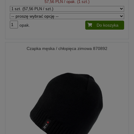
57,56 PLN
/ opak. (1 szt.)
opak.
Do koszyka
Czapka męska / chłopięca zimowa 870892