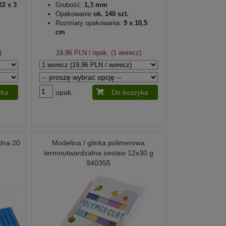
22 x 3
Grubość:
1,3 mm
Opakowanie
ok. 140 szt.
Rozmiary opakowania:
9 x 10,5
cm
)
19,96 PLN
/ opak. (1 worecz)
yka
opak.
Do koszyka
lna 20
Modelina / glinka polimerowa
termoutwardzalna zestaw 12x30 g
940355