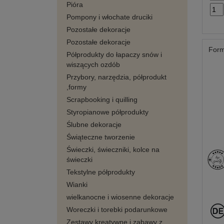
Pióra
Pompony i włochate druciki
Pozostałe dekoracje
Pozostałe dekoracje
Form
Półprodukty do łapaczy snów i
wiszących ozdób
Przybory, narzędzia, półprodukt
,formy
Scrapbooking i quilling
Styropianowe półprodukty
Ślubne dekoracje
Świąteczne tworzenie
Świeczki, świeczniki, kolce na
świeczki
Tekstylne półprodukty
Wianki
wielkanocne i wiosenne dekoracje
Woreczki i torebki podarunkowe
Zestawy kreatywne i zabawy z