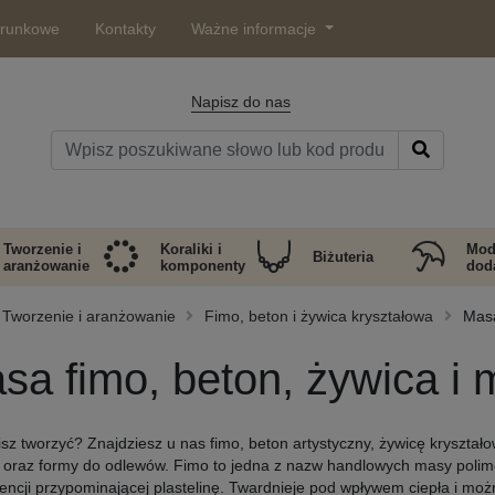
arunkowe
Kontakty
Ważne informacje
Napisz do nas
Tworzenie i
Koraliki i
Mod
Biżuteria
aranżowanie
komponenty
doda
Tworzenie i aranżowanie
Fimo, beton i żywica kryształowa
Masa
sa fimo, beton, żywica i 
isz tworzyć? Znajdziesz u nas fimo, beton artystyczny, żywicę kryształ
 oraz formy do odlewów. Fimo to jedna z nazw handlowych masy polim
encji przypominającej plastelinę. Twardnieje pod wpływem ciepła i moż