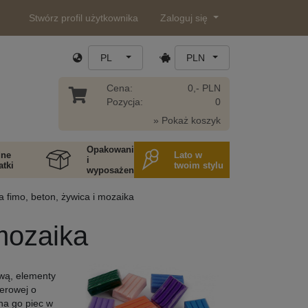
Stwórz profil użytkownika
Zaloguj się
PL
PLN
Cena:
0,- PLN
Pozycja:
0
» Pokaż koszyk
Opakowania
ne
Lato w
i
tki
twoim stylu
wyposażenie
 fimo, beton, żywica i mozaika
mozaika
ową, elementy
erowej o
na go piec w