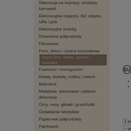
Dekoracje na imprezy, urodziny,
karnawał
Dekoracyjna organza, tiul, satyna,
tafta i juta
Dekoracyjne ozdoby
Drewniane półprodukty
Filcowanie
Fimo, beton i żywica kryształowa
masa fimo, beton, żywica i
mozaika
Foamiran i moosgummi
Kwiaty, bukiety, rośliny i owoce
Makrama
Metalowe, drewniane i szklane
dekoracje
Oczy, nosy, główki i grzechotki
Ozdabianie tekstyliów
Papierowe półprodukty
Patchwork