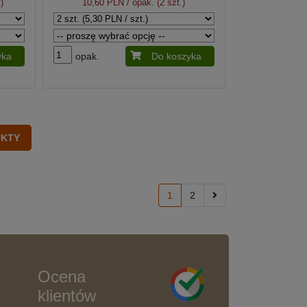
)
10,60 PLN
/ opak. (2 szt.)
yka
opak.
Do koszyka
1
2
Ocena
klientów