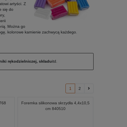
towi artyści. Z
e się do
ry,
erii
erią. Można go
rogę, kolorowe kamienie zachwycą każdego.
iki rękodzielniczej, składu
itd.
1
2
768
Foremka silikonowa skrzydła 4,4x10,5
cm 840510