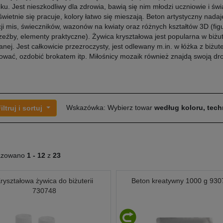
iku. Jest nieszkodliwy dla zdrowia, bawią się nim młodzi uczniowie i świa
świetnie się pracuje, kolory łatwo się mieszają. Beton artystyczny nadaj
ji mis, świeczników, wazonów na kwiaty oraz różnych kształtów 3D (figu
zeźby, elementy praktyczne). Żywica kryształowa jest popularna w biżut
nej. Jest całkowicie przezroczysty, jest odlewany m.in. w łóżka z biżut
ować, ozdobić brokatem itp. Miłośnicy mozaik również znajdą swoją d
Wskazówka: Wybierz towar
według koloru, techn
iltruj i sortuj
azowano
1 -
12
z
23
ryształowa żywica do biżuterii
Beton kreatywny 1000 g 930
730748