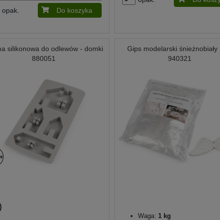
opak.
Do koszyka
a silikonowa do odlewów - domki
Gips modelarski śnieżnobiały 
880051
940321
Waga:
1 kg