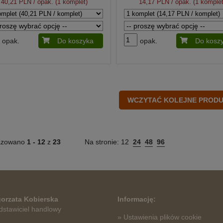
40,21 PLN
/ opak. (1 komplet)
14,17 PLN
/ opak. (1 komplet
opak.
Do koszyka
opak.
Do kosz
azowano
1 -
12
z
23
Na stronie:
12
24
48
96
orzata Kobierska
Informację:
dstawiciel handlowy
» Ustawienia plików cookie