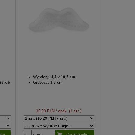
Wymiary:
4,4 x 10,5 cm
23 x 6
Grubość:
1,7 cm
16,29 PLN
/ opak. (1 szt.)
yka
opak.
Do koszyka