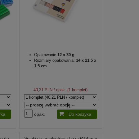
Opakowanie
12 x 30 g
Rozmiary opakowania:
14 x 21,5 x
1,5 cm
40,21 PLN
/ opak. (1 komplet)
yka
opak.
Do koszyka
ne do
Spinki do mankietów z bazą Ø14 mm