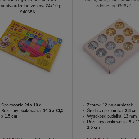
rmoutwardzalna zestaw 24x10 g
zdobienia 930677
940356
Opakowanie
24 x 10 g
Zestaw:
12 pojemniczek
Rozmiary opakowania:
14,5 x 23,5
Średnica pojemnika:
2,8 cm
x 1,5 cm
Wysokość pudełka:
13 mm
Rozmiary opakowania:
9 x 1
1,5 cm