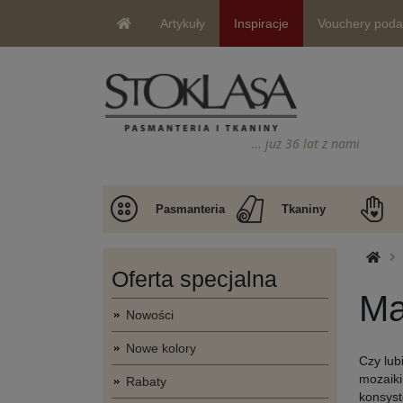
Artykuły
Inspiracje
Vouchery pod
… już 36 lat z nami
Pasmanteria
Tkaniny
Oferta specjalna
Ma
Nowości
Nowe kolory
Czy lub
mozaiki
Rabaty
konsyst