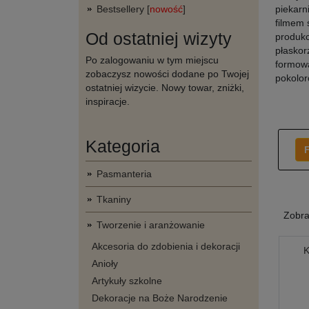
Bestsellery [
nowość
]
piekarn
filmem 
Od ostatniej wizyty
produkc
płaskor
Po zalogowaniu w tym miejscu
formowa
zobaczysz nowości dodane po Twojej
pokolor
ostatniej wizycie. Nowy towar, zniżki,
inspiracje.
Kategoria
F
Pasmanteria
Tkaniny
Zobr
Tworzenie i aranżowanie
Akcesoria do zdobienia i dekoracji
K
Anioły
Artykuły szkolne
Dekoracje na Boże Narodzenie