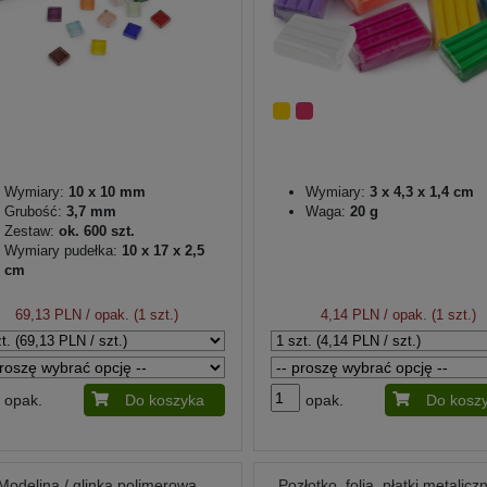
Wymiary:
10 x 10 mm
Wymiary:
3 x 4,3 x 1,4 cm
Grubość:
3,7 mm
Waga:
20 g
Zestaw:
ok. 600 szt.
Wymiary pudełka:
10 x 17 x 2,5
cm
69,13 PLN
/ opak. (1 szt.)
4,14 PLN
/ opak. (1 szt.)
opak.
Do koszyka
opak.
Do kosz
Modelina / glinka polimerowa
Pozłotko, folia, płatki metalicz