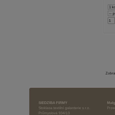
Zobr
SIEDZIBA FIRMY
Małg
Stoklasa textilní galanterie s.r.o.
Prze
Průmyslová 934/13