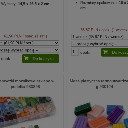
Rozmiary opakowania:
16 x 
Wymiary:
14,5 x 26,5 x 2 cm
cm
35,87 PLN
/ opak. (1 worecz
61,90 PLN
/ opak. (1 szt.)
opak.
Do kosz
opak.
Do koszyka
amyczki mozaikowe szklane w
Masa plastyczna termoutwardza
pudełku 930898
g 930124