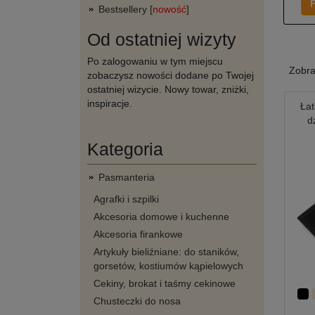
F
Bestsellery [
nowość
]
Od ostatniej wizyty
Po zalogowaniu w tym miejscu
Zobr
zobaczysz nowości dodane po Twojej
ostatniej wizycie. Nowy towar, zniżki,
inspiracje.
Łat
d
Kategoria
Pasmanteria
Agrafki i szpilki
Akcesoria domowe i kuchenne
Akcesoria firankowe
Artykuły bieliźniane: do staników,
gorsetów, kostiumów kąpielowych
Cekiny, brokat i taśmy cekinowe
Chusteczki do nosa