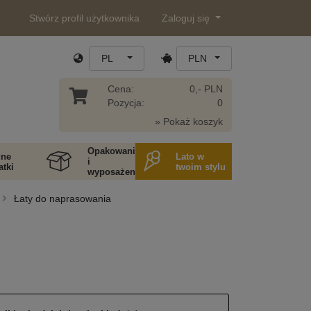
Stwórz profil użytkownika
Zaloguj się
PL
PLN
Cena:
0,- PLN
Pozycja:
0
» Pokaż koszyk
Opakowania
ne
Lato w
i
tki
twoim stylu
wyposażenie
Łaty do naprasowania