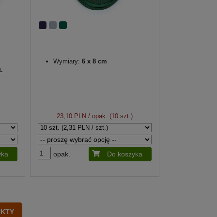
Wymiary:
6 x 8 cm
.
23,10 PLN
/ opak. (10 szt.)
yka
opak.
Do koszyka