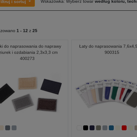
Wskazówka: Wybierz towar
według koloru, techn
iltruj i sortuj
azowano
1 -
12
z
25
ki do naprasowania do naprawy
Łaty do naprasowania 7,6x4,
ziurek i ozdabiania 2,3x3,3 cm
900315
400273