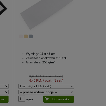
Wymiary:
17 x 45 cm
Zawartość opakowania:
1 szt.
Gramatura:
250 g/m²
9,98 PLN
/ opak. (1 szt.)
6,49 PLN
/ opak. (1 szt.)
yka
opak.
Do koszyka