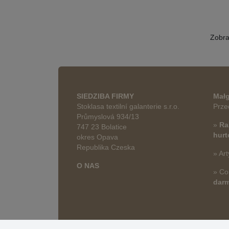
Zobr
SIEDZIBA FIRMY
Małg
Stoklasa textilní galanterie s.r.o.
Prze
Průmyslová 934/13
»
Ra
747 23 Bolatice
hur
okres Opava
Republika Czeska
» Art
O NAS
» Co
dar