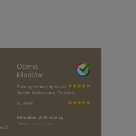
Ocena
klientów
Zakup przebiegł sprawnie.
Jestem zadowolona. Polecam.
SUPER!!!
Aktualnie 1804 recenzji
* Nie weryfikujemy opinii
wać?