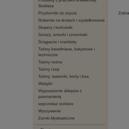
Produkty z pracowni krawieckiej
Stoklasa
Przyborniki do szycia
Zobr
Robienie na drutach i szydełkowanie
Stopery i końcówki
Sznury, sznurki i sznurówki
Ściągacze i mankiety
Taśmy bawełniane, batystowe i
techniczne
Taśmy nośne
Taśmy rzep
Taśmy, tasiemki, borty i boa
Wstążki
Wyposażenie sklepów z
pasmanterią
wyprzedaż ścinków
Wyszywanie
Zamki błyskawiczne