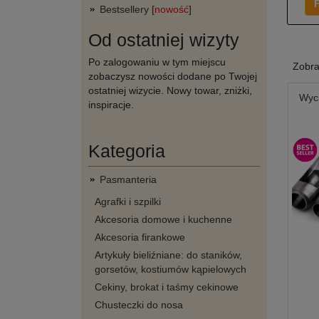
F
Bestsellery [
nowość
]
Od ostatniej wizyty
Po zalogowaniu w tym miejscu
Zobr
zobaczysz nowości dodane po Twojej
ostatniej wizycie. Nowy towar, zniżki,
Wyci
inspiracje.
Kategoria
Pasmanteria
Agrafki i szpilki
Akcesoria domowe i kuchenne
Akcesoria firankowe
Artykuły bieliźniane: do staników,
gorsetów, kostiumów kąpielowych
Cekiny, brokat i taśmy cekinowe
Chusteczki do nosa