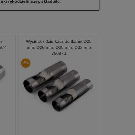
iki rękodzielniczej, składu
itd.
in
Wycinak / dziurkacz do tkanin Ø25
974
mm, Ø26 mm, Ø28 mm, Ø32 mm
750973
-5%