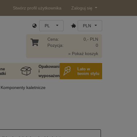
Stwórz profil użytkownika
Zaloguj się
PL
PLN
Cena:
0,- PLN
Pozycja:
0
» Pokaż koszyk
Opakowania
ne
Lato w
i
tki
twoim stylu
wyposażenie
Komponenty kaletnicze