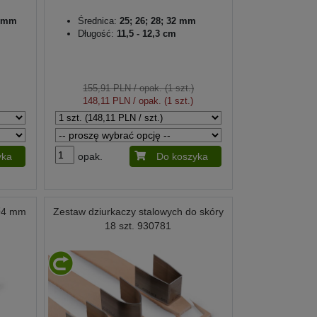
2 mm
Średnica:
25; 26; 28; 32 mm
Długość:
11,5 - 12,3 cm
155,91 PLN
/ opak. (1 szt.)
148,11 PLN
/ opak. (1 szt.)
yka
opak.
Do koszyka
 Ø4 mm
Zestaw dziurkaczy stalowych do skóry
18 szt. 930781