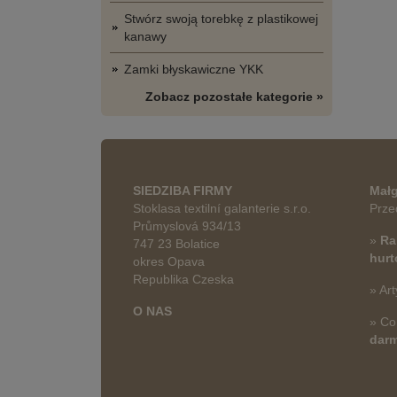
Stwórz swoją torebkę z plastikowej
kanawy
Zamki błyskawiczne YKK
Zobacz pozostałe kategorie »
SIEDZIBA FIRMY
Małg
Stoklasa textilní galanterie s.r.o.
Prze
Průmyslová 934/13
»
Ra
747 23 Bolatice
hur
okres Opava
Republika Czeska
» Art
O NAS
» Co
dar