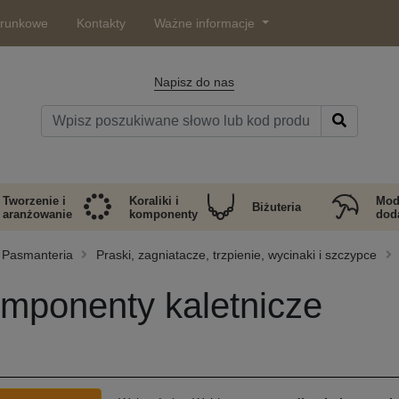
arunkowe
Kontakty
Ważne informacje
Napisz do nas
Tworzenie i
Koraliki i
Mod
Biżuteria
aranżowanie
komponenty
doda
Pasmanteria
Praski, zagniatacze, trzpienie, wycinaki i szczypce
mponenty kaletnicze