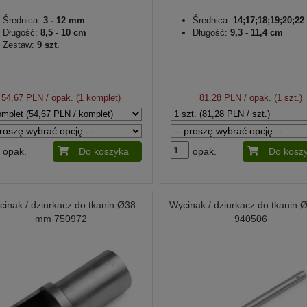
Średnica:
3 - 12 mm
Średnica:
14;17;18;19;20;2
Długość:
8,5 - 10 cm
Długość:
9,3 - 11,4 cm
Zestaw:
9 szt.
54,67 PLN
/ opak. (1 komplet)
81,28 PLN
/ opak. (1 szt.)
opak.
Do koszyka
opak.
Do kosz
cinak / dziurkacz do tkanin Ø38
Wycinak / dziurkacz do tkanin
mm 750972
940506