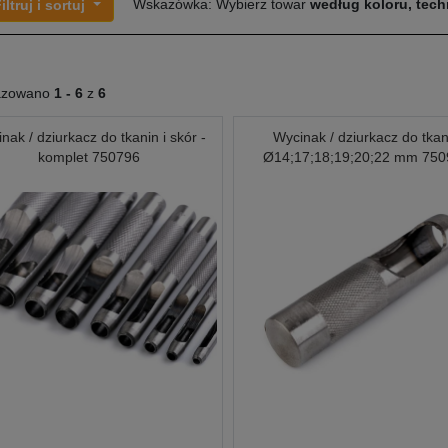
Wskazówka: Wybierz towar
według koloru, techn
iltruj i sortuj
azowano
1 -
6
z
6
nak / dziurkacz do tkanin i skór -
Wycinak / dziurkacz do tkan
komplet 750796
Ø14;17;18;19;20;22 mm 750