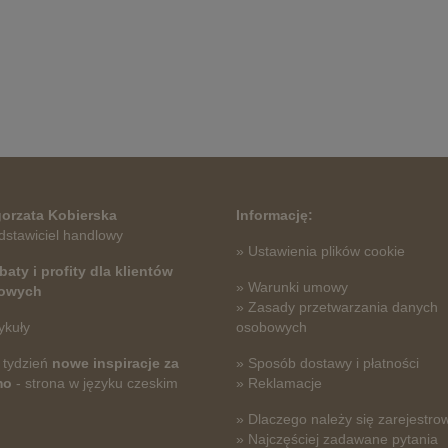
orzata Kobierska
Informację:
dstawiciel handlowy
» Ustawienia plików cookie
baty i profity dla klientów
» Warunki umowy
towych
» Zasady przetwarzania danych
ykuły
osobowych
 tydzień
nowe inspiracje za
» Sposób dostawy i płatności
mo
- strona w języku czeskim
» Reklamacje
» Dlaczego należy się zarejestro
» Najczęściej zadawane pytania