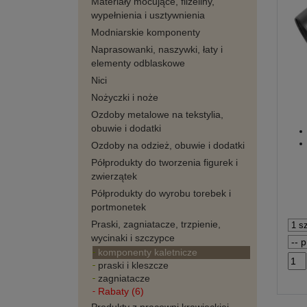
Materiały mocujące, flizeliny,
wypełnienia i usztywnienia
Modniarskie komponenty
Naprasowanki, naszywki, łaty i
elementy odblaskowe
Nici
Nożyczki i noże
Ozdoby metalowe na tekstylia,
obuwie i dodatki
Ozdoby na odzież, obuwie i dodatki
Półprodukty do tworzenia figurek i
zwierzątek
Półprodukty do wyrobu torebek i
portmonetek
Praski, zagniatacze, trzpienie,
wycinaki i szczypce
komponenty kaletnicze
praski i kleszcze
zagniatacze
Rabaty (6)