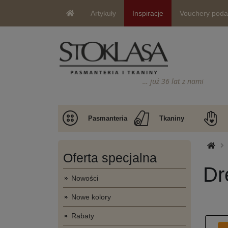
Artykuły
Inspiracje
Vouchery pod
… już 36 lat z nami
Pasmanteria
Tkaniny
Oferta specjalna
Dr
Nowości
Nowe kolory
Rabaty