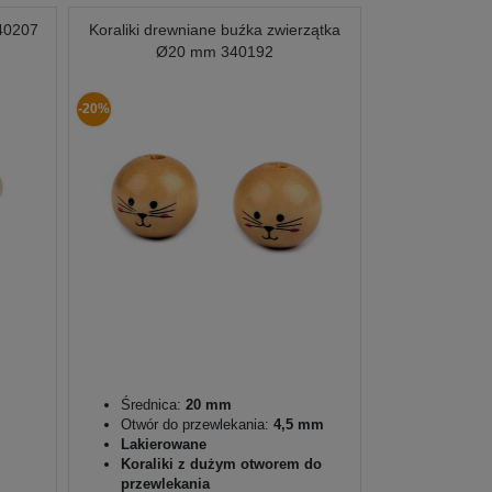
40207
Koraliki drewniane buźka zwierzątka
Ø20 mm 340192
-20%
Średnica:
20 mm
Otwór do przewlekania:
4,5 mm
Lakierowane
Koraliki z dużym otworem do
przewlekania