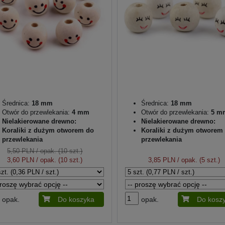
Średnica:
18 mm
Średnica:
18 mm
Otwór do przewlekania:
4 mm
Otwór do przewlekania:
5 m
Nielakierowane drewno:
Nielakierowane drewno:
Koraliki z dużym otworem do
Koraliki z dużym otworem
przewlekania
przewlekania
5,50 PLN
/ opak. (10 szt.)
3,60 PLN
/ opak. (10 szt.)
3,85 PLN
/ opak. (5 szt.)
opak.
Do koszyka
opak.
Do kosz