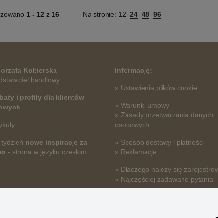
azowano
1 -
12
z
16
Na stronie:
12
24
48
96
orzata Kobierska
Informację:
dstawiciel handlowy
» Ustawienia plików cookie
baty i profity dla klientów
» Warunki umowy
towych
» Zasady przetwarzania danych
ykuły
osobowych
 tydzień
nowe inspiracje za
» Sposób dostawy i płatności
mo
- strona w języku czeskim
» Reklamacje
» Dlaczego należy się zarejestro
» Najczęściej zadawane pytania