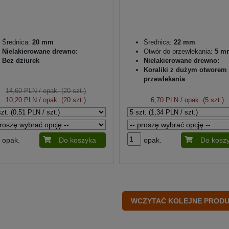
Średnica:
20 mm
Średnica:
22 mm
Nielakierowane drewno:
Otwór do przewlekania:
5 m
Bez dziurek
Nielakierowane drewno:
Koraliki z dużym otworem
przewlekania
14,60 PLN
/ opak. (20 szt.)
10,20 PLN
/ opak. (20 szt.)
6,70 PLN
/ opak. (5 szt.)
opak.
Do koszyka
opak.
Do kosz