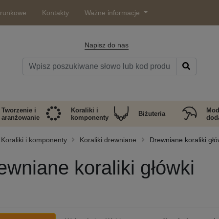
arunkowe
Kontakty
Ważne informacje
Napisz do nas
Tworzenie i
Koraliki i
Mod
Biżuteria
aranżowanie
komponenty
doda
Koraliki i komponenty
Koraliki drewniane
Drewniane koraliki głó
ewniane koraliki główki