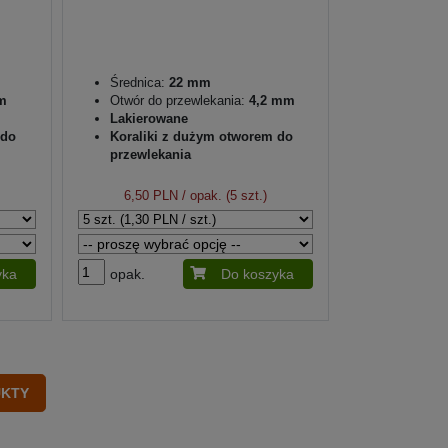
Średnica:
22 mm
m
Otwór do przewlekania:
4,2 mm
Lakierowane
 do
Koraliki z dużym otworem do
przewlekania
6,50 PLN
/ opak. (5 szt.)
yka
opak.
Do koszyka