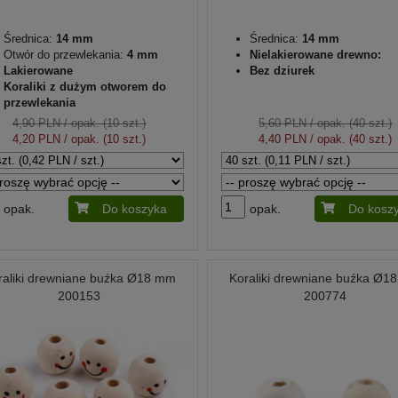
Średnica:
14 mm
Średnica:
14 mm
Otwór do przewlekania:
4 mm
Nielakierowane drewno:
Lakierowane
Bez dziurek
Koraliki z dużym otworem do
przewlekania
4,90 PLN
/ opak. (10 szt.)
5,60 PLN
/ opak. (40 szt.)
4,20 PLN
/ opak. (10 szt.)
4,40 PLN
/ opak. (40 szt.)
opak.
Do koszyka
opak.
Do kosz
raliki drewniane buźka Ø18 mm
Koraliki drewniane buźka Ø1
200153
200774