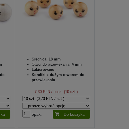
Średnica:
18 mm
m
Otwór do przewlekania:
4 mm
Lakierowane
 do
Koraliki z dużym otworem do
przewlekania
7,30 PLN
/ opak. (10 szt.)
yka
opak.
Do koszyka