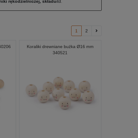
iki rękodzielniczej, składu
itd.
1
2
40206
Koraliki drewniane buźka Ø16 mm
340521