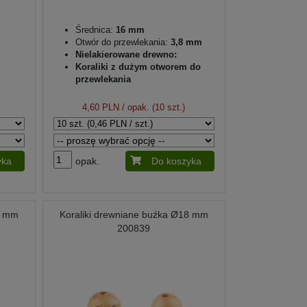
Średnica:
16 mm
Otwór do przewlekania:
3,8 mm
Nielakierowane drewno:
Koraliki z dużym otworem do
przewlekania
4,60 PLN
/ opak. (10 szt.)
yka
opak.
Do koszyka
8 mm
Koraliki drewniane buźka Ø18 mm
200839