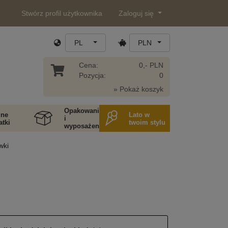
Stwórz profil użytkownika
Zaloguj się
PL
PLN
Cena:
0,- PLN
Pozycja:
0
» Pokaż koszyk
Opakowania
ne
Lato w
i
tki
twoim stylu
wyposażenie
wki