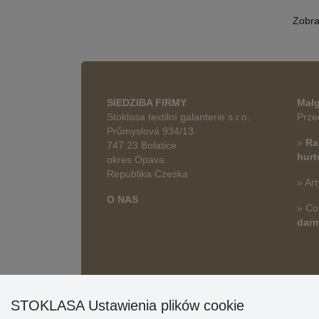
Zobr
SIEDZIBA FIRMY
Małg
Stoklasa textilní galanterie s.r.o.
Prze
Průmyslová 934/13
»
Ra
747 23 Bolatice
hur
okres Opava
Republika Czeska
» Art
O NAS
» Co
dar
STOKLASA Ustawienia plików cookie