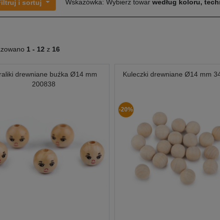
Wskazówka: Wybierz towar
według koloru, techn
iltruj i sortuj
azowano
1 -
12
z
16
raliki drewniane buźka Ø14 mm
Kuleczki drewniane Ø14 mm 3
200838
-20%