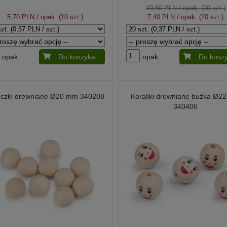
10,60 PLN
/ opak. (20 szt.)
5,70 PLN
/ opak. (10 szt.)
7,40 PLN
/ opak. (20 szt.)
opak.
Do koszyka
opak.
Do kosz
eczki drewniane Ø20 mm 340208
Koraliki drewniane buźka Ø2
340406