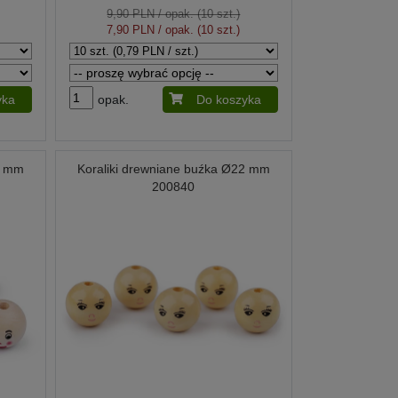
9,90 PLN
/ opak. (10 szt.)
7,90 PLN
/ opak. (10 szt.)
yka
opak.
Do koszyka
2 mm
Koraliki drewniane buźka Ø22 mm
200840