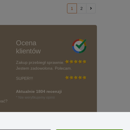
1
2
Ocena
klientów
Zakup przebiegł sprawnie.
Jestem zadowolona. Polecam.
SUPER!!!
Aktualnie 1804 recenzji
* Nie weryfikujemy opinii
wać?