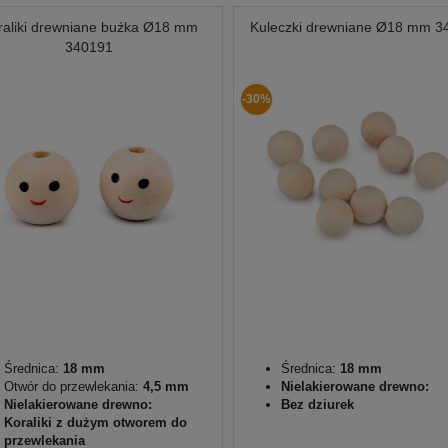
raliki drewniane buźka Ø18 mm
Kuleczki drewniane Ø18 mm 3
340191
-30%
Średnica:
18 mm
Średnica:
18 mm
Otwór do przewlekania:
4,5 mm
Nielakierowane drewno:
Nielakierowane drewno:
Bez dziurek
Koraliki z dużym otworem do
przewlekania