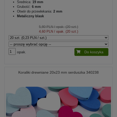
Średnica:
19 mm
Grubość:
6 mm
Otwór do przewlekania:
2 mm
Metaliczny blask
5,80 PLN
/ opak. (20 szt.)
4,60 PLN
/ opak. (20 szt.)
opak.
Do koszyka
Koraliki drewniane 20x23 mm serduszka 340238