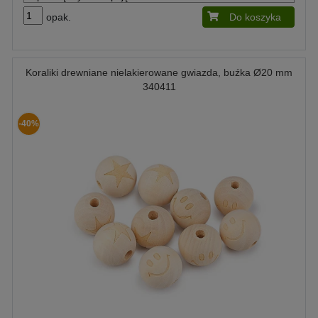
opak.
Do koszyka
Koraliki drewniane nielakierowane gwiazda, buźka Ø20 mm
340411
-40%