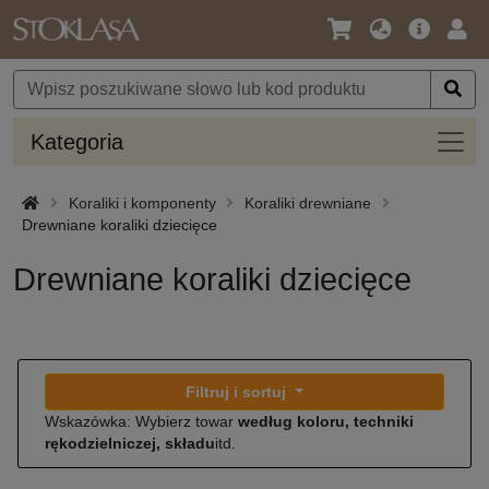
Język
Oferta
Zalo
/
główna
się
Waluta
Kateg
Kategoria
Koraliki i komponenty
Koraliki drewniane
Drewniane koraliki dziecięce
Drewniane koraliki dziecięce
Filtruj i sortuj
Wskazówka: Wybierz towar
według koloru, techniki
rękodzielniczej, składu
itd.