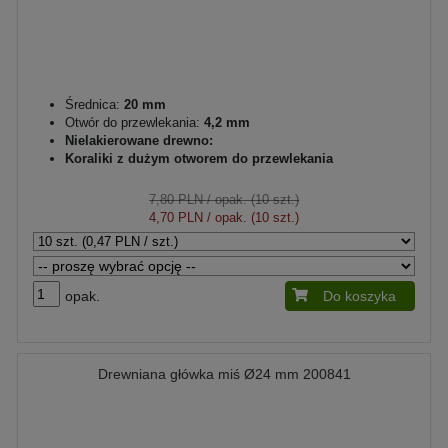
Średnica:
20 mm
Otwór do przewlekania:
4,2 mm
Nielakierowane drewno:
Koraliki z dużym otworem do przewlekania
7,80 PLN
/ opak. (10 szt.)
4,70 PLN
/ opak. (10 szt.)
opak.
Do koszyka
Drewniana główka miś Ø24 mm 200841