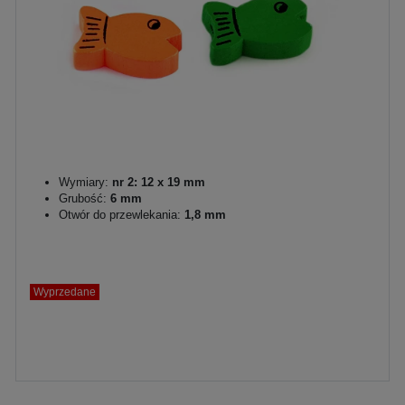
Wymiary:
nr 2: 12 x 19 mm
Grubość:
6 mm
Otwór do przewlekania:
1,8 mm
Wyprzedane