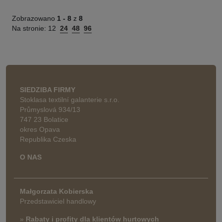
Zobrazowano
1 -
8
z
8
Na stronie:
12
24
48
96
SIEDZIBA FIRMY
Stoklasa textilní galanterie s.r.o.
Průmyslová 934/13
747 23 Bolatice
okres Opava
Republika Czeska
O NAS
Małgorzata Kobierska
Przedstawiciel handlowy
»
Rabaty i profity dla klientów hurtowych