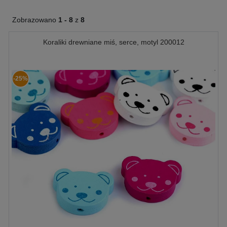
Zobrazowano
1 -
8
z
8
Koraliki drewniane miś, serce, motyl 200012
-25%