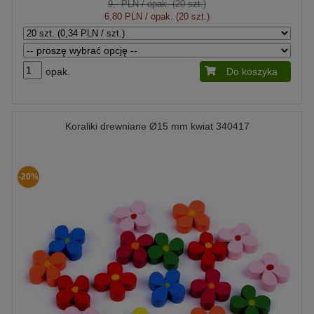
9,- PLN
/ opak. (20 szt.)
6,80 PLN
/ opak. (20 szt.)
opak.
Do koszyka
Koraliki drewniane Ø15 mm kwiat 340417
-20%