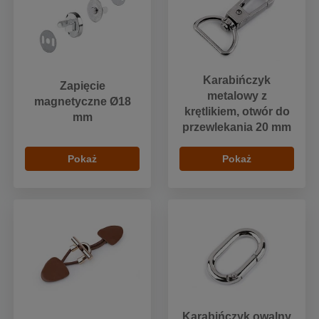
Karabińczyk
Zapięcie
metalowy z
magnetyczne Ø18
krętlikiem, otwór do
mm
przewlekania 20 mm
Pokaż
Pokaż
Karabińczyk owalny