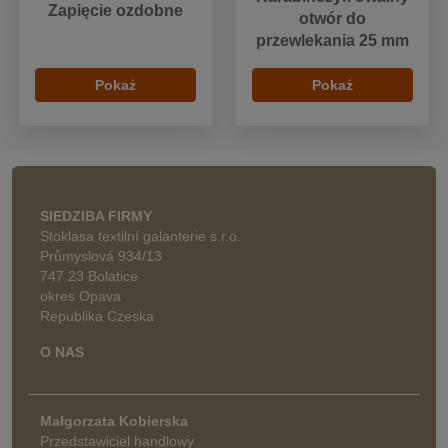
Zapięcie ozdobne
otwór do
przewlekania 25 mm
Pokaż
Pokaż
SIEDZIBA FIRMY
Stoklasa textilní galanterie s.r.o.
Průmyslová 934/13
747 23 Bolatice
okres Opava
Republika Czeska
O NAS
Małgorzata Kobierska
Przedstawiciel handlowy