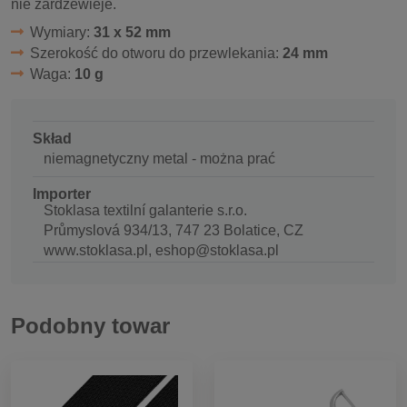
nie zardzewieje.
Wymiary:
31 x 52 mm
Szerokość do otworu do przewlekania:
24 mm
Waga:
10 g
Skład
niemagnetyczny metal - można prać
Importer
Stoklasa textilní galanterie s.r.o.
Průmyslová 934/13, 747 23 Bolatice, CZ
www.stoklasa.pl, eshop@stoklasa.pl
Podobny towar