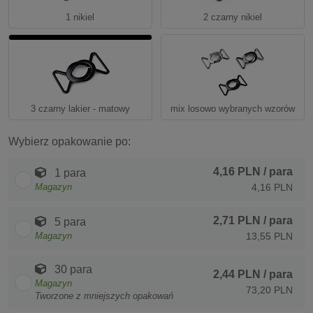
1 nikiel
2 czarny nikiel
3 czarny lakier - matowy
mix losowo wybranych wzorów
Wybierz opakowanie po:
4,16 PLN
/ para
1 para
Magazyn
4,16 PLN
2,71 PLN
/ para
5 para
Magazyn
13,55 PLN
30 para
2,44 PLN
/ para
Magazyn
73,20 PLN
Tworzone z mniejszych opakowań