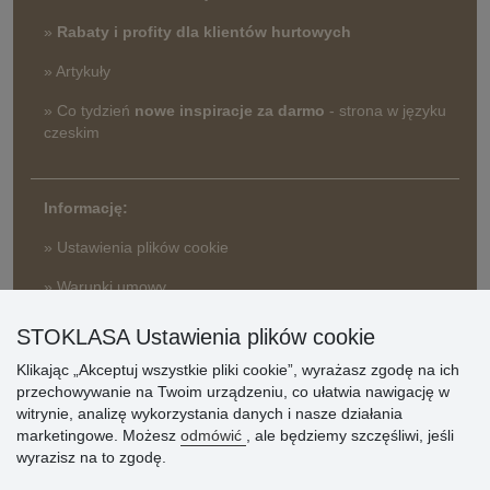
»
Rabaty i profity dla klientów hurtowych
» Artykuły
» Co tydzień
nowe inspiracje za darmo
- strona w języku
czeskim
Informację:
» Ustawienia plików cookie
» Warunki umowy
» Zasady przetwarzania danych osobowych
STOKLASA Ustawienia plików cookie
» Sposób dostawy i płatności
» Reklamacje
Klikając „Akceptuj wszystkie pliki cookie”, wyrażasz zgodę na ich
przechowywanie na Twoim urządzeniu, co ułatwia nawigację w
» Dlaczego należy się zarejestrować?
witrynie, analizę wykorzystania danych i nasze działania
» Najczęściej zadawane pytania
marketingowe. Możesz
odmówić
, ale będziemy szczęśliwi, jeśli
wyrazisz na to zgodę.