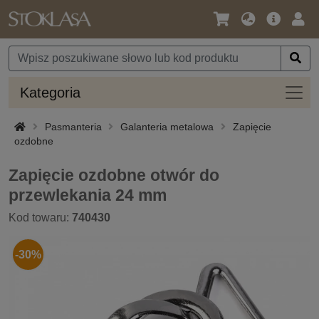
Język
Oferta
Zalo
/
główna
się
Waluta
Kateg
Kategoria
Pasmanteria
Galanteria metalowa
Zapięcie
ozdobne
Zapięcie ozdobne otwór do
przewlekania 24 mm
Kod towaru:
740430
-30%