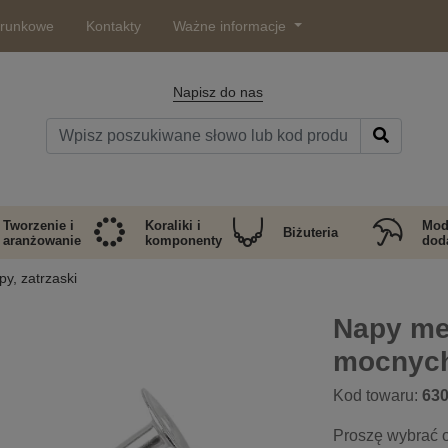
arunkowe
Kontakty
Ważne informacje
Napisz do nas
Tworzenie i
Koraliki i
Mod
Biżuteria
aranżowanie
komponenty
doda
y, zatrzaski
Napy me
mocnych
Kod towaru:
63
Proszę wybrać o