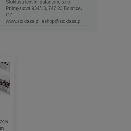
Stoklasa textilní galanterie s.r.o.
Průmyslová 934/13, 747 23 Bolatice,
CZ
www.stoklasa.pl, eshop@stoklasa.pl
 Ø15
em