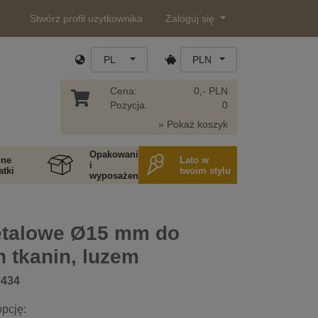
Stwórz profil użytkownika
Zaloguj się
PL
PLN
Cena:
0,- PLN
Pozycja:
0
» Pokaż koszyk
Opakowania
ne
Lato w
i
tki
twoim stylu
wyposażenie
talowe Ø15 mm do
 tkanin, luzem
0434
pcję: