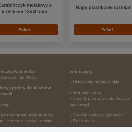
Karabińczyk metalowy z
Napy plastikowe rozmiar
krętlikiem 18x40 mm
Pokaż
Pokaż
orzata Kobierska
Informację:
dstawiciel handlowy
» Ustawienia plików cookie
baty i profity dla klientów
» Warunki umowy
towych
» Zasady przetwarzania danych
ykuły
osobowych
 tydzień
nowe inspiracje za
» Sposób dostawy i płatności
mo
- strona w języku czeskim
» Reklamacje
» Dlaczego należy się zarejestro