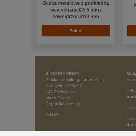
Oczka metalowe z podkładką
wewnętrzna Ø5,5 mm /
zewnętrzna Ø10 mm
Pokaż
SIEDZIBA FIRMY
Małg
Stoklasa textilní galanterie s.r.o.
Prze
Průmyslová 934/13
»
Ra
747 23 Bolatice
hur
okres Opava
Republika Czeska
» Art
O NAS
» Co
dar