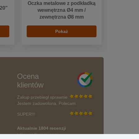
Oczka metalowe z podkładką
 20"
wewnętrzna Ø4 mm /
zewnętrzna Ø8 mm
Pokaż
Ocena
klientów
Zakup przebiegł sprawnie.
Jestem zadowolona. Polecam.
SUPER!!!
Aktualnie 1804 recenzji
* Nie weryfikujemy opinii
wać?